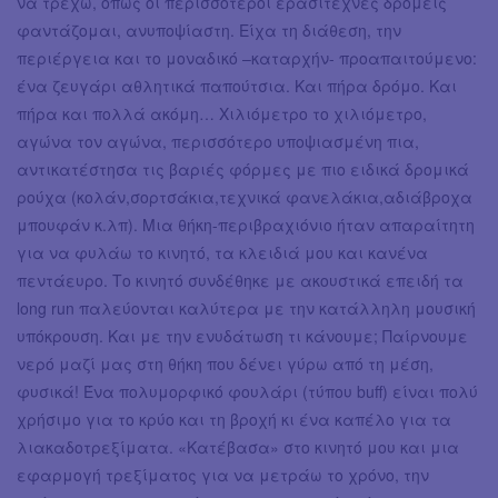
να τρέχω, όπως οι περισσότεροι ερασιτέχνες δρομείς
φαντάζομαι, ανυποψίαστη. Είχα τη διάθεση, την
περιέργεια και το μοναδικό –καταρχήν- προαπαιτούμενο:
ένα ζευγάρι αθλητικά παπούτσια. Και πήρα δρόμο. Και
πήρα και πολλά ακόμη… Χιλιόμετρο το χιλιόμετρο,
αγώνα τον αγώνα, περισσότερο υποψιασμένη πια,
αντικατέστησα τις βαριές φόρμες με πιο ειδικά δρομικά
ρούχα (κολάν,σορτσάκια,τεχνικά φανελάκια,αδιάβροχα
μπουφάν κ.λπ). Μια θήκη-περιβραχιόνιο ήταν απαραίτητη
για να φυλάω το κινητό, τα κλειδιά μου και κανένα
πεντάευρο. Το κινητό συνδέθηκε με ακουστικά επειδή τα
long run παλεύονται καλύτερα με την κατάλληλη μουσική
υπόκρουση. Και με την ενυδάτωση τι κάνουμε; Παίρνουμε
νερό μαζί μας στη θήκη που δένει γύρω από τη μέση,
φυσικά! Ένα πολυμορφικό φουλάρι (τύπου buff) είναι πολύ
χρήσιμο για το κρύο και τη βροχή κι ένα καπέλο για τα
λιακαδοτρεξίματα. «Κατέβασα» στο κινητό μου και μια
εφαρμογή τρεξίματος για να μετράω το χρόνο, την