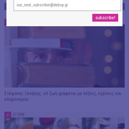
ΕΥ ΖΗΝ
ΕΥ ΖΗΝ
#
Στέφανος Ξενάκης: «Η ζωή γράφεται με λέξεις, σχέσεις και
κληρονομιά»
ΕΥ ΖΗΝ
#