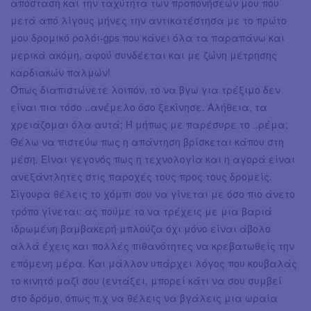
απόσταση και την ταχύτητα των προπονήσεών μου που
μετά από λίγους μήνες την αντικατέστησα με το πρώτο
μου δρομικό ρολόι-gps που κάνει όλα τα παραπάνω και
μερικά ακόμη, αφού συνδέεται και με ζώνη μέτρησης
καρδιακών παλμών!
Όπως διαπιστώνετε λοιπόν, το να βγω για τρέξιμο δεν
είναι πια τόσο ..ανέμελο όσο ξεκίνησε. Αλήθεια, τα
χρειάζομαι όλα αυτά; Ή μήπως με παρέσυρε το ..ρέμα;
Θέλω να πιστεύω πως η απάντηση βρίσκεται κάπου στη
μέση. Είναι γεγονός πως η τεχνολογία και η αγορά είναι
ανεξάντλητες στις παροχές τους προς τους δρομείς.
Σίγουρα θέλεις το χόμπι σου να γίνεται με όσο πιο άνετο
τρόπο γίνεται: ας πούμε το να τρέχεις με μια βαριά
ιδρωμένη βαμβακερή μπλούζα όχι μόνο είναι άβολο
αλλά έχεις και πολλές πιθανότητες να κρεβατωθείς την
επόμενη μέρα. Και μάλλον υπάρχει λόγος που κουβαλάς
το κινητό μαζί σου (εντάξει, μπορεί κάτι να σου συμβεί
στο δρόμο, όπως π.χ να θέλεις να βγάλεις μια ωραία