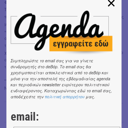
Φανταστική ιδέα! Όπως και πολλέεεεες ακόμη…
Τελικά μάλλον είναι πολλή λεπτή η ισορροπία μεταξύ
πραγματικής ανάγκης και δημιουργημένης. Και ο καθένας
μας ξέρει μόνος του να τη βρει και να αποφασίσει πόσο
«μετρημένη», δαπανηρή, ή φλούο τη θέλει. Πάντως μου
αρέσει που και που να κάνω και μερικά back to basics
τρεξίματα. Κυρίως τα καλοκαίρια. Ιδανικά στην άμμο,
χωρίς παπούτσια, ρολόγια και εξαρτήματα και με την πιο
απλή περιβολή. Έτσι. Για να θυμάμαι να τρέχω. Απλά να
Συμπληρώστε το email σας για να γίνετε
συνδρομητής στο deBόp. Το email σας θα
τρέχω.
χρησιμοποιείται αποκλειστικά από το deBόp και
μόνο για την αποστολή της εβδομαδιαίας agenda
**To κείμενο πρωτοδημοσιεύτηκε στην εφημερίδα «Τα
και περιοδικών newsletter ευρύτερου πολιτιστικού
Νέα-Σαββατοκύριακο» στο ένθετο «Τρέχω» 6-7/12/2014
ενδιαφέροντος. Καταχωρώντας εδώ το email σας,
αποδέχεστε την
πολιτική απορρήτου
μας.
Μαρία Σπανουδάκη
→
email: