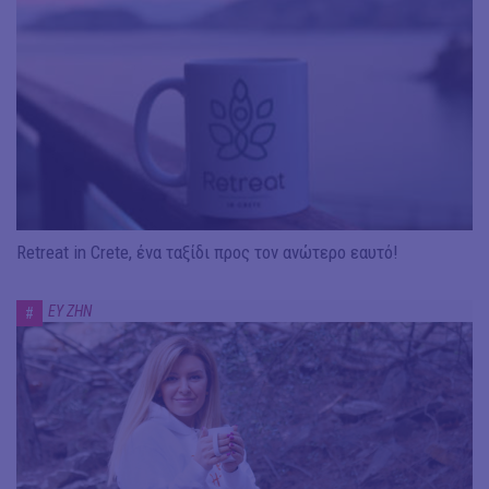
Retreat in Crete, ένα ταξίδι πρoς τον ανώτερο εαυτό!
ΕΥ ΖΗΝ
#