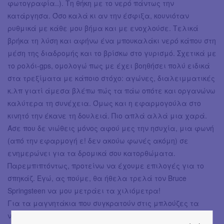
φωτογραφία..). Τη θήκη με το νερό πάντως την
κατάργησα. Όσο καλά κι αν την έσφιξα, κουνιόταν
ρυθμικά με κάθε μου βήμα και με ενοχλούσε. Τελικά
βρήκα τη λύση και αφήνω ένα μπουκαλάκι νερό κάπου στη
μέση της διαδρομής και το βρίσκω στο γυρισμό. Σχετικά με
τo ρολόι-gps, ομολογώ πως με έχει βοηθήσει πολύ ειδικά
στα τρεξίματα με κάποιο στόχο: αγώνες, διαλειμματικές
κ.λπ γιατί άμεσα βλέπω πώς τα πάω οπότε και οργανώνω
καλύτερα τη συνέχεια. Όμως και η εφαρμογούλα στο
κινητό την έκανε τη δουλειά. Πιο απλά αλλά μια χαρά.
Άσε που δε νιώθεις μόνος αφού μες την ησυχία, μια φωνή
(από την εφαρμογή ε! δεν ακούω φωνές ακόμη) σε
ενημερώνει για τα δρομικά σου κατορθώματα.
Παρεμπιπτόντως, προτείνω να έχουμε επιλογές για το
σπηκάζ. Eγώ, ας πούμε, θα ήθελα τρελά τον Βruce
Springsteen να μου μετράει τα χιλιόμετρα!
Για τα μαγνητάκια που συγκρατούν στις μπλούζες τα
νούμερα των αγώνων αντί για παραμάνες,ξέρετε;