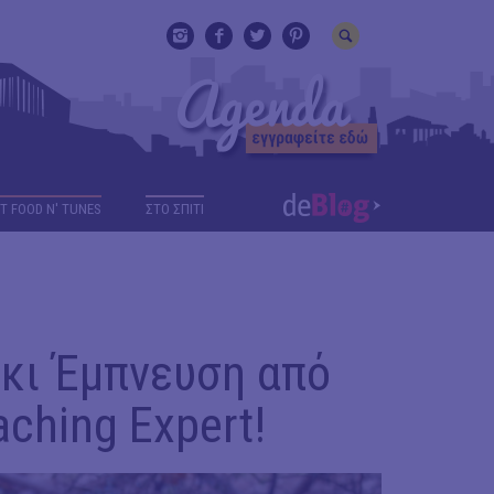
T FOOD N' TUNES
ΣΤΟ ΣΠΙΤΙ
κι Έμπνευση από
ching Expert!