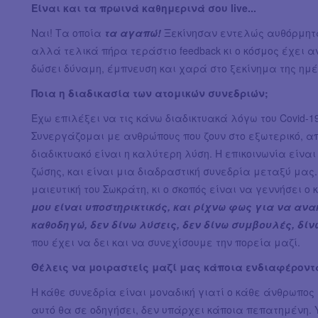
Είναι και τα πρωινά καθημερινά σου live...
Ναι! Τα οποία
τα αγαπώ!
Ξεκίνησαν εντελώς αυθόρμητα
αλλά τελικά πήρα τεράστιο feedback κι ο κόσμος έχει αν
δώσει δύναμη, έμπνευση και χαρά στο ξεκίνημα της ημ
Ποια η διαδικασία των ατομικών συνεδριών;
Έχω επιλέξει να τις κάνω διαδικτυακά λόγω του Covid-19
Συνεργάζομαι με ανθρώπους που ζουν στο εξωτερικό, απ
διαδικτυακό είναι η καλύτερη λύση. Η επικοινωνία είναι 
ζώσης, και είναι μια διαδραστική συνεδρία μεταξύ μας. Τ
μαιευτική του Σωκράτη, κι ο σκοπός είναι να γεννήσει ο
μου είναι υποστηρικτικός, και ρίχνω φως για να ανα
καθοδηγώ, δεν δίνω λύσεις, δεν δίνω συμβουλές, δίν
που έχει να δει και να συνεχίσουμε την πορεία μαζί.
Θέλεις να μοιραστείς μαζί μας κάποια ενδιαφέροντ
Η κάθε συνεδρία είναι μοναδική γιατί ο κάθε άνθρωπος 
αυτό θα σε οδηγήσει, δεν υπάρχει κάποια πεπατημένη.