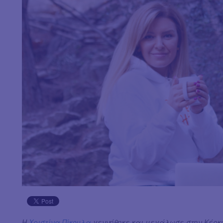
H
Χριστίνα Πίκουλα
γεννήθηκε και μεγάλωσε στην Κέρκυ