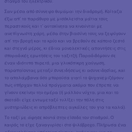
σταθμό του ηλεκτρικού.
Σαν μέσα από σύννεφο θυμάμαι την διαδρομή. Κοίταζα
έξω απ’ το παράθυρο με μισόκλειστα μάτια τους
περαστικούς και τ’ αυτοκίνητα να κινούνται με
ανεπίγνωστη χάρη, μέσα στην βιασύνη τους να ξεφύγουν
απ’ την βροχή και το κρύο και να βρεθούν σε κάποιο ζεστό
και στεγνό μέρος, κι έδινα μονολεκτικές απαντήσεις στις
σποραδικές ερωτήσεις του ταξιτζή. Παραδιδόμουν σε
έναν ιδιότυπο πυρετό, μια γλυκόπικρη χαύνωση,
παραπαίοντας μεταξύ συνειδήσεως κι ασυνειδησίας, και
το απολάμβανα όσο μπορούσα γιατί το ψυχανεμιζόμουν
πως υπήρχαν πολλά πράγματα ακόμα που έπρεπε να
γίνουν εκείνην την ημέρα (ή μάλλον νύχτα, μια και το
σκοτάδι είχε εντωμεταξύ τυλίξει την πόλη στις
μυστηριώδεις κι απρόβλεπτες αγκάλες του για τα καλά).
Το ταξί με άφησε κοντά στην είσοδο του σταθμού. Ο
καιρός το είχε ξαναγυρίσει στο ψιλόβροχο. Πλήρωσα ένα
αδικαιολόγητα υπέρογκο τίμημα, ακόμα και για τα