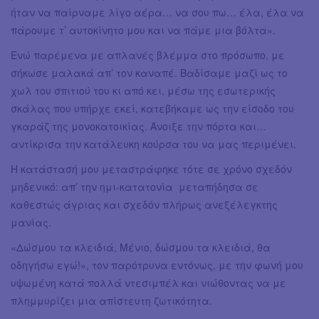
ήταν να παίρναμε λίγο αέρα… να σου πω… έλα, έλα να
πάρουμε τ’ αυτοκίνητο μου και να πάμε μια βόλτα».
Ενώ παρέμενα με απλανές βλέμμα στο πρόσωπο, με
σήκωσε μαλακά απ’ τον καναπέ. Βαδίσαμε μαζί ως το
χωλ του σπιτιού του κι από κει, μέσω της εσωτερικής
σκάλας που υπήρχε εκεί, κατεβήκαμε ως την είσοδο του
γκαράζ της μονοκατοικίας. Άνοιξε την πόρτα και…
αντίκρισα την κατάλευκη κούρσα του να μας περιμένει.
Η κατάστασή μου μεταστράφηκε τότε σε χρόνο σχεδόν
μηδενικό: απ’ την ημι-κατατονία μεταπήδησα σε
καθεστώς άγριας και σχεδόν πλήρως ανεξέλεγκτης
μανίας.
«Δώσμου τα κλειδιά, Μένιο, δώσμου τα κλειδιά, θα
οδηγήσω εγώ!», τον παρότρυνα εντόνως, με την φωνή μου
υψωμένη κατά πολλά ντεσιμπέλ και νιώθοντας να με
πλημμυρίζει μια απίστευτη ζωτικότητα.