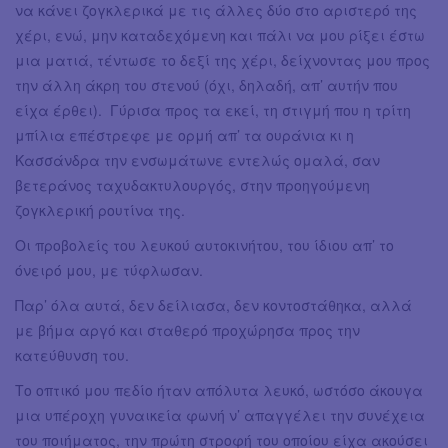
να κάνει ζογκλερικά με τις άλλες δύο στο αριστερό της
χέρι, ενώ, μην καταδεχόμενη και πάλι να μου ρίξει έστω
μια ματιά, τέντωσε το δεξί της χέρι, δείχνοντας μου προς
την άλλη άκρη του στενού (όχι, δηλαδή, απ’ αυτήν που
είχα έρθει). Γύρισα προς τα εκεί, τη στιγμή που η τρίτη
μπίλια επέστρεφε με ορμή απ’ τα ουράνια κι η
Κασσάνδρα την ενσωμάτωνε εντελώς ομαλά, σαν
βετεράνος ταχυδακτυλουργός, στην προηγούμενη
ζογκλερική ρουτίνα της.
Οι προβολείς του λευκού αυτοκινήτου, του ίδιου απ’ το
όνειρό μου, με τύφλωσαν.
Παρ’ όλα αυτά, δεν δείλιασα, δεν κοντοστάθηκα, αλλά
με βήμα αργό και σταθερό προχώρησα προς την
κατεύθυνση του.
Το οπτικό μου πεδίο ήταν απόλυτα λευκό, ωστόσο άκουγα
μια υπέροχη γυναικεία φωνή ν’ απαγγέλει την συνέχεια
του ποιήματος, την πρώτη στροφή του οποίου είχα ακούσει