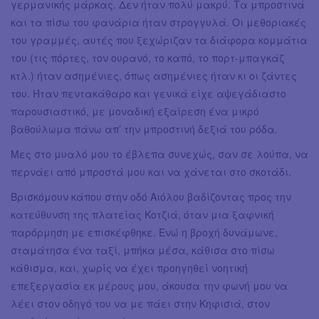
γερμανικής μάρκας. Δεν ήταν πολύ μακρύ. Τα μπροστινά
και τα πίσω του φανάρια ήταν στρογγυλά. Οι μεθοριακές
του γραμμές, αυτές που ξεχώριζαν τα διάφορα κομμάτια
του (τις πόρτες, τον ουρανό, το καπό, το πορτ-μπαγκάζ
κτλ.) ήταν ασημένιες, όπως ασημένιες ήταν κι οι ζάντες
του. Ήταν πεντακάθαρο και γενικά είχε αψεγάδιαστο
παρουσιαστικό, με μοναδική εξαίρεση ένα μικρό
βαθούλωμα πάνω απ’ την μπροστινή δεξιά του ρόδα.
Μες στο μυαλό μου το έβλεπα συνεχώς, σαν σε λούπα, να
περνάει από μπροστά μου και να χάνεται στο σκοτάδι.
Βρισκόμουν κάπου στην οδό Αιόλου βαδίζοντας προς την
κατεύθυνση της πλατείας Κοτζιά, όταν μια ξαφνική
παρόρμηση με επισκέφθηκε. Ενώ η βροχή δυνάμωνε,
σταμάτησα ένα ταξί, μπήκα μέσα, κάθισα στο πίσω
κάθισμα, και, χωρίς να έχει προηγηθεί νοητική
επεξεργασία εκ μέρους μου, άκουσα την φωνή μου να
λέει στον οδηγό του να με πάει στην Κηφισιά, στον