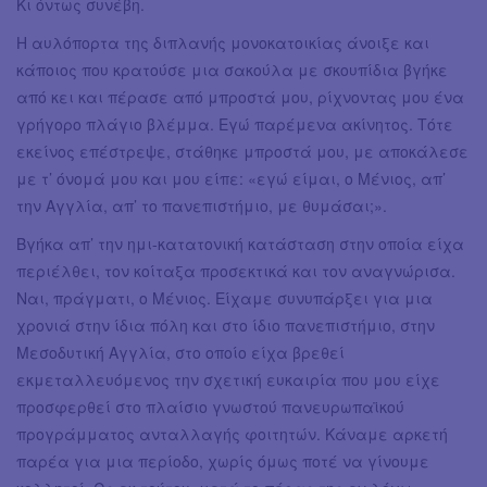
Κι όντως συνέβη.
Η αυλόπορτα της διπλανής μονοκατοικίας άνοιξε και
κάποιος που κρατούσε μια σακούλα με σκουπίδια βγήκε
από κει και πέρασε από μπροστά μου, ρίχνοντας μου ένα
γρήγορο πλάγιο βλέμμα. Εγώ παρέμενα ακίνητος. Τότε
εκείνος επέστρεψε, στάθηκε μπροστά μου, με αποκάλεσε
με τ’ όνομά μου και μου είπε: «εγώ είμαι, ο Μένιος, απ’
την Αγγλία, απ’ το πανεπιστήμιο, με θυμάσαι;».
Βγήκα απ’ την ημι-κατατονική κατάσταση στην οποία είχα
περιέλθει, τον κοίταξα προσεκτικά και τον αναγνώρισα.
Ναι, πράγματι, ο Μένιος. Είχαμε συνυπάρξει για μια
χρονιά στην ίδια πόλη και στο ίδιο πανεπιστήμιο, στην
Μεσοδυτική Αγγλία, στο οποίο είχα βρεθεί
εκμεταλλευόμενος την σχετική ευκαιρία που μου είχε
προσφερθεί στο πλαίσιο γνωστού πανευρωπαϊκού
προγράμματος ανταλλαγής φοιτητών. Κάναμε αρκετή
παρέα για μια περίοδο, χωρίς όμως ποτέ να γίνουμε