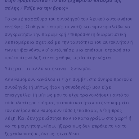
πόλης / Ψάξε να την βρεις»
Το φυμέ παράθυρο του συνοδηγού του λευκού αυτοκινήτου
ανέβηκε. Ο οδηγός πάτησε το γκάζι και πριν προλάβω να
συγκρατήσω την παραμικρή επιπρόσθετη διαφωτιστική
λεπτομέρεια σχετικά με την ταυτότητα του αυτοκινήτου ή
των επιβαινόντων σ’ αυτό, πήρε μια απότομη στροφή στο
πρώτο στενό δεξιά και χάθηκε μέσα στην νύχτα.
Ύστερα – τί άλλο να έκανα – ξύπνησα.
Δεν θυμόμουν καθόλου τι είχε συμβεί στο όνειρο προτού ο
συνοδηγός (ή μήπως ήταν η συνοδηγός;) μου είχε
απαγγείλει (ή μήπως μου το είχε τραγουδήσει;) αυτό το
τόσο ιδιαίτερο ποίημα, το οποίο και ήταν το ένα κομμάτι
του ονείρου που θυμόμουν τόσο ξεκάθαρα, λέξη προς
λέξη. Και δεν χρειάστηκε καν το καταγράψω στο χαρτί ή
να το μαγνητοφωνήσω, ήξερα πως δεν επρόκειτο να το
ξεχάσω ποτέ κι, όντως, είχα δίκιο.