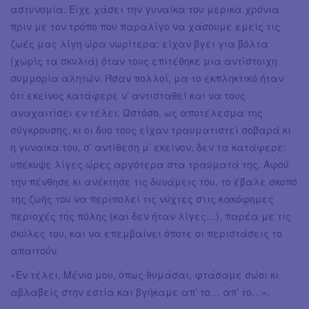
αστυνομία. Είχε χάσει την γυναίκα του μερικά χρόνια
πριν με τον τρόπο που παραλίγο να χάσουμε εμείς τις
ζωές μας λίγη ώρα νωρίτερα: είχαν βγει για βόλτα
(χωρίς τα σκυλιά) όταν τους επιτέθηκε μια αντίστοιχη
συμμορία αλητών. Ήσαν πολλοί, μα το εκπληκτικό ήταν
ότι εκείνος κατάφερε ν’ αντισταθεί και να τους
αναχαιτίσει εν τέλει. Ωστόσο, ως αποτέλεσμα της
σύγκρουσης, κι οι δυο τους είχαν τραυματιστεί σοβαρά κι
η γυναίκα του, σ’ αντίθεση μ’ εκείνον, δεν τα κατάφερε:
υπέκυψε λίγες ώρες αργότερα στα τραύματά της. Αφού
την πένθησε κι ανέκτησε τις δυνάμεις του, το έβαλε σκοπό
της ζωής του να περιπολεί τις νύχτες στις κακόφημες
περιοχές της πόλης (και δεν ήταν λίγες…), παρέα με τις
σκύλες του, και να επεμβαίνει όποτε οι περιστάσεις το
απαιτούν.
«Εν τέλει, Μένιο μου, όπως θυμάσαι, φτάσαμε σώοι κι
αβλαβείς στην εστία και βγήκαμε απ’ το… απ’ το…».