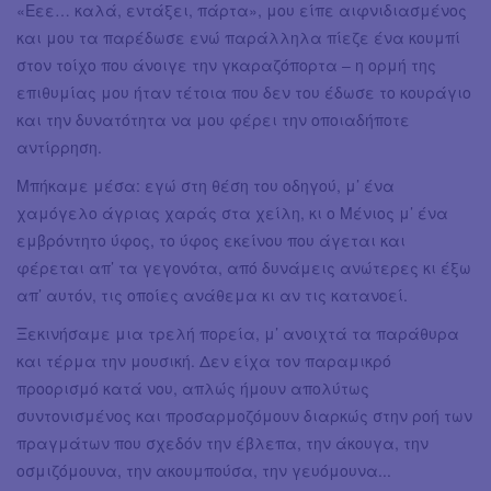
«Εεε… καλά, εντάξει, πάρτα», μου είπε αιφνιδιασμένος
και μου τα παρέδωσε ενώ παράλληλα πίεζε ένα κουμπί
στον τοίχο που άνοιγε την γκαραζόπορτα – η ορμή της
επιθυμίας μου ήταν τέτοια που δεν του έδωσε το κουράγιο
και την δυνατότητα να μου φέρει την οποιαδήποτε
αντίρρηση.
Μπήκαμε μέσα: εγώ στη θέση του οδηγού, μ’ ένα
χαμόγελο άγριας χαράς στα χείλη, κι ο Μένιος μ’ ένα
εμβρόντητο ύφος, το ύφος εκείνου που άγεται και
φέρεται απ’ τα γεγονότα, από δυνάμεις ανώτερες κι έξω
απ’ αυτόν, τις οποίες ανάθεμα κι αν τις κατανοεί.
Ξεκινήσαμε μια τρελή πορεία, μ’ ανοιχτά τα παράθυρα
και τέρμα την μουσική. Δεν είχα τον παραμικρό
προορισμό κατά νου, απλώς ήμουν απολύτως
συντονισμένος και προσαρμοζόμουν διαρκώς στην ροή των
πραγμάτων που σχεδόν την έβλεπα, την άκουγα, την
οσμιζόμουνα, την ακουμπούσα, την γευόμουνα...