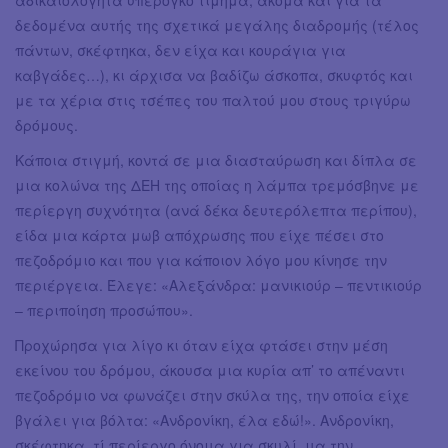
δεδομένα αυτής της σχετικά μεγάλης διαδρομής (τέλος
πάντων, σκέφτηκα, δεν είχα και κουράγια για
καβγάδες…), κι άρχισα να βαδίζω άσκοπα, σκυφτός και
με τα χέρια στις τσέπες του παλτού μου στους τριγύρω
δρόμους.
Κάποια στιγμή, κοντά σε μια διασταύρωση και δίπλα σε
μια κολώνα της ΔΕΗ της οποίας η λάμπα τρεμόσβηνε με
περίεργη συχνότητα (ανά δέκα δευτερόλεπτα περίπου),
είδα μια κάρτα μωβ απόχρωσης που είχε πέσει στο
πεζοδρόμιο και που για κάποιον λόγο μου κίνησε την
περιέργεια. Έλεγε: «Αλεξάνδρα: μανικιούρ – πεντικιούρ
– περιποίηση προσώπου».
Προχώρησα για λίγο κι όταν είχα φτάσει στην μέση
εκείνου του δρόμου, άκουσα μια κυρία απ’ το απέναντι
πεζοδρόμιο να φωνάζει στην σκύλα της, την οποία είχε
βγάλει για βόλτα: «Ανδρονίκη, έλα εδώ!». Ανδρονίκη,
σκέφτηκα, τί περίεργο όνομα για σκυλί, μα την