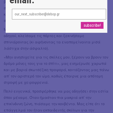
βρισκόμασταν εμείς δευτερόλεπτα νωρίτερα. Καθώς
στεκόμασταν εκεί κοκκαλωμένοι, ο οδηγός μας σφύριξε
κλέφτικα και μας παρότρυνε να σπεύσουμε να μπούμε
στο αμάξι.
Μπήκαμε στο πίσω κάθισμα, εκείνος μπήκε στη θέση του
οδηγού, κλείσαμε τις πόρτες και ξεκινήσαμε
σπινιάροντας (κι αφήνοντας τα εναπομείναντα μισά
λάστιχα στην άσφαλτο).
«Μην ανησυχείτε για τις σκύλες μου, ξέρουν να βρουν τον
δρόμο μόνες τους για το σπίτι», μας ενημέρωσε χαρωπά
και με βαριά σκωτσέζικη προφορά, κοιτάζοντας μας πάνω
απ’ τον αριστερό του ώμο, καθώς έπαιρνε μια απότομη
στροφή με χειροφρενιά.
Πολύ ευγενικά, προσφέρθηκε να μας οδηγήσει στην εστία
όπου μέναμε. Όταν ήμασταν πια μακριά απ’ την
επικίνδυνη ζώνη, πιάσαμε την κουβέντα. Μας είπε ότι το
επάγγελμά του ήταν εκπαιδευτής σκύλων για την