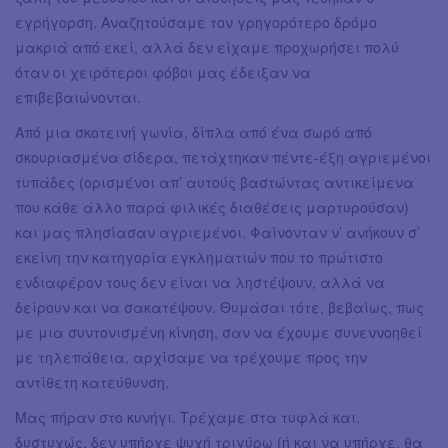
εγρήγορση. Αναζητούσαμε τον γρηγορότερο δρόμο
μακριά από εκεί, αλλά δεν είχαμε προχωρήσει πολύ
όταν οι χειρότεροι φόβοι μας έδειξαν να
επιβεβαιώνονται.
Από μια σκοτεινή γωνία, δίπλα από ένα σωρό από
σκουριασμένα σίδερα, πετάχτηκαν πέντε-έξη αγριεμένοι
τυπάδες (ορισμένοι απ’ αυτούς βαστώντας αντικείμενα
που κάθε άλλο παρά φιλικές διαθέσεις μαρτυρούσαν)
και μας πλησίασαν αγριεμένοι. Φαίνονταν ν’ ανήκουν σ’
εκείνη την κατηγορία εγκληματιών που το πρώτιστο
ενδιαφέρον τους δεν είναι να ληστέψουν, αλλά να
δείρουν και να σακατέψουν. Θυμάσαι τότε, βεβαίως, πως
με μια συντονισμένη κίνηση, σαν να έχουμε συνεννοηθεί
με τηλεπάθεια, αρχίσαμε να τρέχουμε προς την
αντίθετη κατεύθυνση.
Μας πήραν στο κυνήγι. Τρέχαμε στα τυφλά και,
δυστυχώς, δεν υπήρχε ψυχή τριγύρω (ή και να υπήρχε, θα