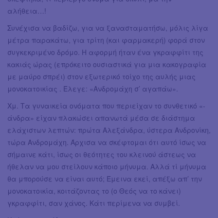
αλήθεια…!
Συνέχισα να βαδίζω, για να ξανασταματήσω, μόλις λίγα
μέτρα παρακάτω, για τρίτη (και φαρμακερή) φορά στον
συγκεκριμένο δρόμο. Η αφορμή ήταν ένα γκραφφίτι της
κακιάς ώρας (επρόκειτο ουσιαστικά για μια κακογραφία
με μαύρο σπρέι) στον εξωτερικό τοίχο της αυλής μιας
μονοκατοικίας . Έλεγε: «Ανδρομάχη σ’ αγαπάω».
Χμ. Τα γυναικεία ονόματα που περιείχαν το συνθετικό «-
άνδρα» είχαν πλακώσει απανωτά μέσα σε διάστημα
ελάχιστων λεπτών: πρώτα Αλεξάνδρα, ύστερα Ανδρονίκη,
τώρα Ανδρομάχη. Άρχισα να σκέφτομαι ότι αυτό ίσως να
σήμαινε κάτι, ίσως οι θεότητες του κλεινού άστεως να
ήθελαν να μου στείλουν κάποιο μήνυμα. Αλλά τί μήνυμα
θα μπορούσε να είναι αυτό; Έμεινα εκεί, απέξω απ’ την
μονοκατοικία, κοιτάζοντας το (ο Θεός να το κάνει)
γκραφφίτι, σαν χάνος. Κάτι περίμενα να συμβεί.