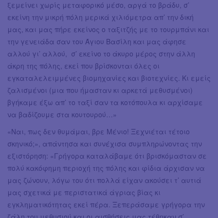
ξεμείνει χωρίς μεταφορικό μέσο, αργά το βράδυ, σ’
εκείνη την μικρή πόλη μερικά χιλιόμετρα απ’ την δική
μας, και μας πήρε εκείνος ο ταξιτζής με το τουρμπάνι και
την γενειάδα σαν του Άγιου Βασίλη και μας άφησε
αλλού γι’ αλλού, σ’ εκείνο το άκυρο μέρος στην άλλη
άκρη της πόλης, εκεί που βρίσκονται όλες οι
εγκαταλελειμμένες βιομηχανίες και βιοτεχνίες. Κι εμείς
ζαλισμένοι (μια που ήμασταν κι αρκετά μεθυσμένοι)
βγήκαμε έξω απ’ το ταξί σαν τα κοτόπουλα κι αρχίσαμε
να βαδίζουμε στα κουτουρού…»
«Ναι, πως δεν θυμάμαι, βρε Μένιο! Ξεχνιέται τέτοιο
σκηνικό;», απάντησα και συνέχισα συμπληρώνοντας την
εξιστόρηση: «Γρήγορα καταλάβαμε ότι βρισκόμασταν σε
πολύ κακόφημη περιοχή της πόλης και φίδια άρχισαν να
μας ζώνουν, λόγω του ότι πολλά είχαν ακούσει τ’ αυτιά
μας σχετικά με περιστατικά άγριας βίας κι
εγκληματικότητας εκεί πέρα. Ξεπεράσαμε γρήγορα την
ζάλη του μεθυσιού και οι αισθήσεις μας τέθηκαν σ’