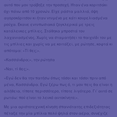
αυτό που μου τράβηξε την προσοχή. Ήταν ένα κοριτσάκι
όχι πάνω από 10 χρονών. Είχε ράστα μαλλιά, όψη
αγοροκόριτσου κι ήταν ντυμένο με κάτι κουρελιασμένα
ρούχα. Έκανε εντυπωσιακά ζογκλερικά με τρεις
κατάλευκες μπίλιες. Στάθηκα μπροστά του
λαχανιασμένος. Χωρίς να σταματήσει το παιχνίδι του με
τις μπίλιες και χωρίς να με κοιτάξει, με ρώτησε, κοφτά κι
απότομα: «Τί θες;».
«Κασσάνδρα;», την ρώτησα
«Ναι, τί θες;».
«Εγώ δεν θα την πατήσω όπως τόσοι και τόσοι πριν από
μένα, Κασσάνδρα. Εγώ ξέρω πως ό, τι μου πεις θα είναι η
αλήθεια, τίποτε περισσότερο, τίποτε λιγότερο. Γι’ αυτό σε
ρωτάω: πού είναι το λευκό αυτοκίνητο;».
Με μια αριστοτεχνική κίνηση σπανιότατης επιδεξιότητας
πέταξε την μία μπίλια πολύ ψηλά στον αέρα, συνέχιζε