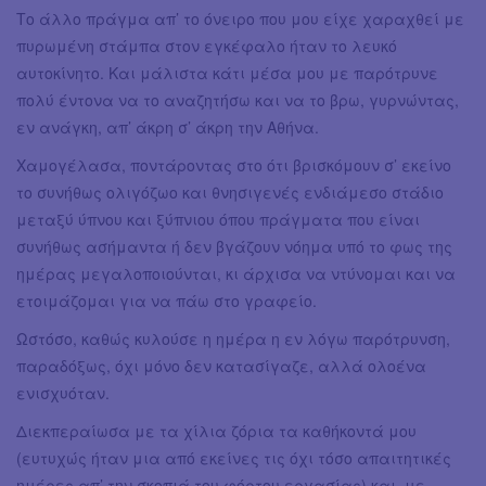
Το άλλο πράγμα απ’ το όνειρο που μου είχε χαραχθεί με
πυρωμένη στάμπα στον εγκέφαλο ήταν το λευκό
αυτοκίνητο. Και μάλιστα κάτι μέσα μου με παρότρυνε
πολύ έντονα να το αναζητήσω και να το βρω, γυρνώντας,
εν ανάγκη, απ’ άκρη σ’ άκρη την Αθήνα.
Χαμογέλασα, ποντάροντας στο ότι βρισκόμουν σ’ εκείνο
το συνήθως ολιγόζωο και θνησιγενές ενδιάμεσο στάδιο
μεταξύ ύπνου και ξύπνιου όπου πράγματα που είναι
συνήθως ασήμαντα ή δεν βγάζουν νόημα υπό το φως της
ημέρας μεγαλοποιούνται, κι άρχισα να ντύνομαι και να
ετοιμάζομαι για να πάω στο γραφείο.
Ωστόσο, καθώς κυλούσε η ημέρα η εν λόγω παρότρυνση,
παραδόξως, όχι μόνο δεν κατασίγαζε, αλλά ολοένα
ενισχυόταν.
Διεκπεραίωσα με τα χίλια ζόρια τα καθήκοντά μου
(ευτυχώς ήταν μια από εκείνες τις όχι τόσο απαιτητικές
ημέρες απ’ την σκοπιά του φόρτου εργασίας) και, με