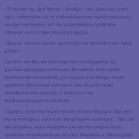
«Τι να σου πω, βρε Μένιο… Εντάξει, ναι, ξέρω γω, γιατί
όχι;», απάντησα, με το ενδιαφέρον μου, ομολογουμένως,
να έχει κεντριστεί απ’ την απροσδόκητη τροπή που
έπαιρνε αυτή η τόσο περίεργη ημέρα.
«Ωραία, τέλεια, κάτσε να πετάξω τα σκουπίδια και πάμε
μέσα»…
Το σπίτι του Μένιου ήταν σχετικά ευρύχωρο και με
μάλλον αδιάφορη επίπλωση. Με κάθισε στον λευκό
αναπαυτικό του καναπέ, μου έφερε ένα ποτήρι λευκό
κρασί και βολεύτηκε απέναντί μου, σε μια λευκή
πολυθρόνα που έμοιαζε ν’ αποτελεί την
προδιαγεγραμμένη του θέση.
«Ξέρεις, είναι περίεργο που σε πέτυχα σήμερα. Ίσως δεν
θα το πιστέψεις, αλλά σε σκεφτόμουν νωρίτερα… Ναι, σε
σκεφτόμουν, γιατί θυμόμουν εκείνη την ιστορία όταν
ήμασταν στην Αγγλία με το ταξί. Θυμάσαι, ε; Που είχαμε