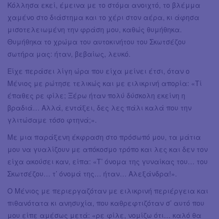
Κόλλησα εκεί, έμεινα με το στόμα ανοιχτό, το βλέμμα
χαμένο στο διάστημα και το χέρι στον αέρα, κι άφησα
μισοτελειωμένη την φράση μου, καθώς θυμήθηκα.
Θυμήθηκα το χρώμα του αυτοκινήτου του Σκωτσέζου
σωτήρα μας: ήταν, βεβαίως, λευκό.
Είχε περάσει λίγη ώρα που είχα μείνει έτσι, όταν ο
Μένιος με ρώτησε τελικώς και με ειλικρινή απορία: «Τί
έπαθες ρε φίλε; Ξέρω ήταν πολύ δύσκολη εκείνη η
βραδιά… Αλλά, εντάξει, δες λες πάλι καλά που την
γλιτώσαμε τόσο φτηνά;».
Με μια παράξενη έκφραση στο πρόσωπό μου, τα μάτια
μου να γυαλίζουν με απόκοσμο τρόπο και λες και δεν τον
είχα ακούσει καν, είπα: «Τ’ όνομα της γυναίκας του… του
Σκωτσέζου… τ’ όνομά της… ήταν… Αλεξάνδρα!».
Ο Μένιος με περιεργαζόταν με ειλικρινή περιέργεια και
πιθανότατα κι ανησυχία, που καθρεφτιζόταν σ’ αυτό που
μου είπε αμέσως μετά: «ρε φίλε, νομίζω ότι… καλό θα