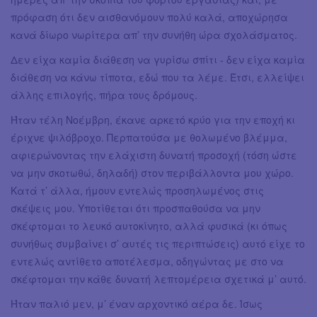
πρόφαση ότι δεν αισθανόμουν πολύ καλά, αποχώρησα
κανά δίωρο νωρίτερα απ’ την συνήθη ώρα σχολάσματος.
Δεν είχα καμία διάθεση να γυρίσω σπίτι - δεν είχα καμία
διάθεση να κάνω τίποτα, εδώ που τα λέμε. Έτσι, ελλείψει
άλλης επιλογής, πήρα τους δρόμους.
Ήταν τέλη Νοέμβρη, έκανε αρκετό κρύο για την εποχή κι
έριχνε ψιλόβροχο. Περπατούσα με θολωμένο βλέμμα,
αφιερώνοντας την ελάχιστη δυνατή προσοχή (τόση ώστε
να μην σκοτωθώ, δηλαδή) στον περιβάλλοντα μου χώρο.
Κατά τ’ άλλα, ήμουν εντελώς προσηλωμένος στις
σκέψεις μου. Υποτίθεται ότι προσπαθούσα να μην
σκέφτομαι το λευκό αυτοκίνητο, αλλά φυσικά (κι όπως
συνήθως συμβαίνει σ’ αυτές τις περιπτώσεις) αυτό είχε το
εντελώς αντίθετο αποτέλεσμα, οδηγώντας με στο να
σκέφτομαι την κάθε δυνατή λεπτομέρεια σχετικά μ’ αυτό.
Ήταν παλιό μεν, μ’ έναν αρχοντικό αέρα δε. Ίσως