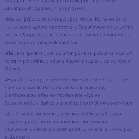
κολλητοί. Ως εκ τούτου, μετά το πέρας της εν λόγω
ακαδημαϊκής χρονιάς είχαμε χαθεί.
«Μα και βέβαια σε θυμάμαι, βρε Μένιο! Κοίτα να δεις!
Πώπω, πόσα χρόνια περάσανε!», ξεφούρνισα τις γνωστές
και μη εξαιρετέες, σε τέτοιες περιπτώσεις, κοινοτοπίες,
όντας, κιόλας, ακόμα θολωμένος.
«Πώς και βρέθηκες απ’ τα μέρη μου και, μάλιστα, έξω απ’
το σπίτι μου; Μήπως μένεις Κηφισιά τώρα;», με ρώτησε ο
Μένιος.
«Εγώ; Ο… όχι, όχι, τυχαία βρέθηκα εδώ πέρα, εε… είχα
έρθει για μια δουλειά εδώ κοντά κι αφού την
διεκπεραίωσα είπα να περπατήσω λίγο να
ξελαμπικάρω», βρήκα μια πρόχειρη και βολική απάντηση.
«Α… Ε, καλά, να σου πω, μιας και βρέθηκες εδώ, δεν
έρχεσαι μέσα, σπίτι, να κάτσουμε να τα πούμε
λιγουλάκι, να κάνουμε catch up όπως λένε κι οι φίλοι μας
οι Άγγλοι;».