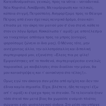
Κατευθυνόμασταν, γενικώς, προς τα νότια – νοτιοδυτικά.
Νέα Κηφισιά, Λυκόβρυση, Μεταμόρφωση και τελικώς,
κάποια στιγμή, Πετρούπολη. Ανηφορίζαμε προς το Θέατρο
Πέτρας από έναν σχετικώς κεντρικό δρόμο, όταν κάτι
έπιασα με την άκρη του ματιού μου σ’ ένα στενό, κάθετο
στον εν λόγω δρόμο. Κοκκάλωσα τ’ αμάξι με αποτέλεσμα
να τιναχτούμε απότομα προς τα μπρος (ευτυχώς
φορούσαμε ζώνη κι οι δυο μας). Ο Μένιος τότε, μην
αντέχοντας άλλο, την αλλοπρόσαλλη και διπολική
συμπεριφορά μου, εξανέστη: «Έλεος πια ρε φίλε!
Εμφανίστηκες απ’ το πουθενά, συμπεριφέρεσαι εντελώς
παρανοϊκά, με κουβάλησες στου διαόλου την μάνα, θα
μου καταστρέψεις και τ’ αυτοκίνητο στο τέλος;!;».
Όμως εγώ τον άκουγα σαν μέσα από ομίχλη και δεν του
έδινα καμία σημασία. Είχα, βλέπετε, ήδη πεταχτεί έξω
απ’ τ’ αμάξι κι έτρεχα προς το στενάκι. Το τελευταίο ήταν
τόσο στενό που μετά βίας θα χωρούσε ενάμισι πλάτος
σώματος ενός φυσιολογικού άνδρα. Στο μέσο του υπήρχε