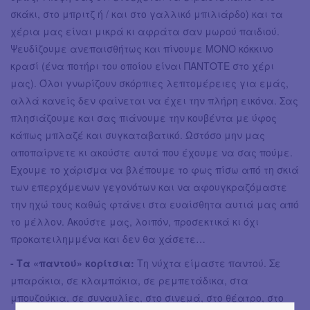
σκάκι, στο μπριτζ ή / και στο γαλλικό μπιλιάρδο) και τα
χέρια μας είναι μικρά κι αφράτα σαν μωρού παιδιού.
Ψευδίζουμε ανεπαισθήτως και πίνουμε ΜΟΝΟ κόκκινο
κρασί (ένα ποτήρι του οποίου είναι ΠΑΝΤΟΤΕ στο χέρι
μας). Όλοι γνωρίζουν σκόρπιες λεπτομέρειες για εμάς,
αλλά κανείς δεν φαίνεται να έχει την πλήρη εικόνα. Σας
πλησιάζουμε και σας πιάνουμε την κουβέντα με ύφος
κάπως μπλαζέ και συγκαταβατικό. Ωστόσο μην μας
αποπαίρνετε κι ακούστε αυτά που έχουμε να σας πούμε.
Έχουμε το χάρισμα να βλέπουμε το φως πίσω από τη σκιά
των επερχόμενων γεγονότων και να αφουγκραζόμαστε
την ηχώ τους καθώς φτάνει στα ευαίσθητα αυτιά μας από
το μέλλον. Ακούστε μας, λοιπόν, προσεκτικά κι όχι
προκατειλημμένα και δεν θα χάσετε…
- Τα «παντού» κορίτσια:
Τη νύχτα είμαστε παντού. Σε
μπαράκια, σε κλαμπάκια, σε ρεμπετάδικα, στα
μπουζούκια, σε συναυλίες, στο σινεμά, στο θέατρο, στο