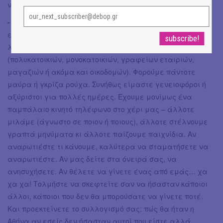
νοήματος – καθρέφτες του τίποτα και του μηδενός.
- Οι θυρωροί:
Στεκόμαστε για ώρες όρθιοι έξω από την
είσοδο κάπως απόμερων κι ασυνήθιστων, στην όψη και
λόγω της γενικότερης αίσθησης που αποπνέουν, κτιρίων
(πολυκατοικιών, μονοκατοικιών, γραφείων εταιριών,
μαγαζιών ή ακόμα και οικοδομών). Φορούμε πάντοτε
μαύρα ή γκρίζα ρούχα. Συνήθως είμαστε γενειοφόροι ή
αξύριστοι για πολλές ημέρες. Έχουμε μονίμως ένα
παμπάλαιο κινητό τηλέφωνο στο χέρι μας – άλλοτε
μιλάμε (άγνωστο σε ποιον ή ποιους), άλλοτε στέλνουμε
γραπτά μηνύματα κι άλλοτε παίζουμε παιχνίδια. Αν
αναρωτιέστε τι κάνουμε, καλύτερα να σταματήσετε να
αναρωτιέστε. Αν μας δείτε στα όνειρά σας, να
ανησυχήσετε. Αν θέλετε να γίνετε ένας από εμάς… χα
χα χα! Τολμήστε να σκεφτείτε σαν να ήσασταν κάποιοι
άλλοι, κάποιοι που δεν θα μπορούσατε να γίνετε ποτέ.
Και προεκτείνετε το συλλογισμό σας: πώς θα ήταν η
Αθήνα αν εσείς δεν ήσασταν αυτοί που είστε αλλά