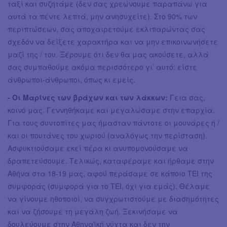
ταξί και συζητάμε (δεν σας χρεώνουμε παραπάνω για
αυτά τα πέντε λεπτά, μην ανησυχείτε). Στο 90% των
περιπτώσεων, σας αποχαιρετούμε εκλιπαρώντας σας
σχεδόν να δείξετε χαρακτήρα και να μην επικοινωνήσετε
μαζί της / του. Ξέρουμε ότι δεν θα μας ακούσετε, αλλά
σας συμπαθούμε ακόμα περισσότερο γι’ αυτό: είστε
άνθρωποι-άνθρωποι, όπως κι εμείς.
- Οι Μαρίνες των βράχων και των λάκκων:
Γεια σας,
κοινό μας. Γεννηθήκαμε και μεγαλώσαμε στην επαρχία.
Για τους συντοπίτες μας ήμασταν πάντοτε οι μουνάρες ή /
και οι πουτάνες του χωριού (αναλόγως την περίσταση).
Ασφυκτιούσαμε εκεί πέρα κι ανυπομονούσαμε να
δραπετεύσουμε. Τελικώς, καταφέραμε και ήρθαμε στην
Αθήνα στα 18-19 μας, αφού περάσαμε σε κάποιο ΤΕΙ της
συμφοράς (συμφορά για το ΤΕΙ, όχι για εμάς). Θέλαμε
να γίνουμε ηθοποιοί, να συγχρωτιστούμε με διασημότητες
και να ζήσουμε τη μεγάλη ζωή. Ξεκινήσαμε να
δουλεύουμε στην Αθηναϊκή νύχτα και δεν την