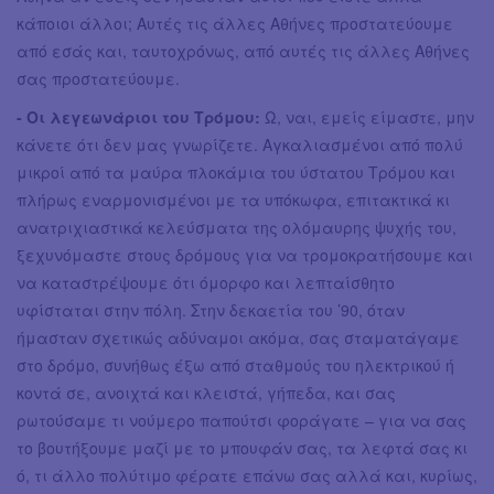
κάποιοι άλλοι; Αυτές τις άλλες Αθήνες προστατεύουμε
από εσάς και, ταυτοχρόνως, από αυτές τις άλλες Αθήνες
σας προστατεύουμε.
- Οι λεγεωνάριοι του Τρόμου:
Ω, ναι, εμείς είμαστε, μην
κάνετε ότι δεν μας γνωρίζετε. Αγκαλιασμένοι από πολύ
μικροί από τα μαύρα πλοκάμια του ύστατου Τρόμου και
πλήρως εναρμονισμένοι με τα υπόκωφα, επιτακτικά κι
ανατριχιαστικά κελεύσματα της ολόμαυρης ψυχής του,
ξεχυνόμαστε στους δρόμους για να τρομοκρατήσουμε και
να καταστρέψουμε ότι όμορφο και λεπταίσθητο
υφίσταται στην πόλη. Στην δεκαετία του ’90, όταν
ήμασταν σχετικώς αδύναμοι ακόμα, σας σταματάγαμε
στο δρόμο, συνήθως έξω από σταθμούς του ηλεκτρικού ή
κοντά σε, ανοιχτά και κλειστά, γήπεδα, και σας
ρωτούσαμε τι νούμερο παπούτσι φοράγατε – για να σας
το βουτήξουμε μαζί με το μπουφάν σας, τα λεφτά σας κι
ό, τι άλλο πολύτιμο φέρατε επάνω σας αλλά και, κυρίως,