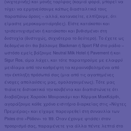
(νυχτερινής) και μονής ταρίφας (καμιά φορά, μπορεί να
τύχει να ερμηνεύσουμε κάπως διασταλτικά τους
παραπάνω όρους – αλλά, κατανοείτε, ελπίζουμε, ότι
είμαστε μεροκαματιάρηδες). Είστε κατάκοποι και
τρισευτυχισμένοι ή κατάκοποι και βυθισμένοι στη
δυστυχία (δυστυχώς, συχνότερα το δεύτερο). Το έχετε ως
δεδομένο ότι θα βάλουμε Blackman ή Sport FM στο ράδιο –
ωστόσο εμείς βάζουμε Neutral Milk Hotel ή Pavement ή και
Sigur Ros, άμα λάχει, και τότε παρατηρούμε με ελαφρύ
μειδίαμα από τον καθρέφτη τα κεραυνοβολημένα από
την έκπληξη πρόσωπά σας (μια από τις αγαπημένες
ένοχες απολαύσεις μας, ομολογουμένως). Τότε μας
πιάνετε διστακτικά την κουβέντα και διαπιστώνετε ότι
διαβάζουμε Χαρούκι Μουρακάμι και Κόρμακ ΜακΚάρθι,
αγοράζουμε κάθε χρόνο εισιτήριο διαρκείας στις «Νύχτες
Πρεμιέρας» και είχαμε παρευρεθεί στη συναυλία των
Pixies στο «Ρόδον» το ‘89. Όταν έχουμε φτάσει στον
προορισμό σας, παραμένετε για άλλα πέντε λεπτά στο