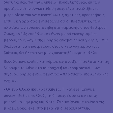
διότι, να σας πω την αλήθεια, προσβλέποντας εκ των
προτέρων στην συγκατάθεσή σας, είχα αναλάβει το
μικρό ρίσκο του να αποστείλω τις σχετικές προσκλήσεις.
Έτσι, με χαρά σας ενημερώνω ότι οι πρεσβευτές των
πλασμάτων βρίσκονται ήδη στο παρασκήνιο του θεάτρου!
Όμως, καθώς αισθάνομαι έναν μικρό εκνευρισμό εκ
μέρους τους λόγω της μακράς αναμονής και γνωρίζω πως
βιάζονται να επιστρέψουν στον οικείο νυχτερινό τους
βιότοπο, θα έλεγα να μην χρονοτριβήσουμε κι άλλο.
Ιδού, λοιπόν, κυρίες και κύριοι, ας ανοίξει η αυλαία και ας
δώσουμε το λόγο στα υπέροχα ή και τρομακτικά – μα
σίγουρα άκρως ενδιαφέροντα – πλάσματα της Αθηναϊκής
νύχτας:
- Οι εναλλακτικοί ταξιτζήδες:
Τι κάνετε; Έχουμε
συναντηθεί με πολλούς από εσάς, έστω κι αν εσείς
μπορεί να μην μας θυμάστε. Σας παίρνουμε κούρσα τις
μικρές ώρες, εκεί στο μεταίχμιο μεταξύ διπλής