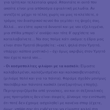
για τρίτη και τελευταία φορά. Απαντάτε κι αυτό που
ακούτε είναι μια απόκοσμα εφιαλτική μελωδία. Αν
αντέξετε μέχρι το τέλος χωρίς να μας το κλείσετε, ο
τρόμος του διαστρικού κενού θα γεμίσει τις ψυχές σας.
Αλλά… αν είστε αρκετά δυνατοί και με νου εξελιγμένο,
μια σπίθα μπορεί ν’ ανάψει και τότε θ’ αρχίσετε να
καταλαβαίνετε… Να σας πούμε κάτι ακόμα: η έδρα μας
είναι στον Υμηττό (θυμηθείτε: «εκεί, ψηλά στον Υμηττό,
υπάρχει κάποιο μυστικό») – όχι όμως ακριβώς στον Υμηττό
που έχετε κατά νου…
- Οι κοσμοπολίτες φλώροι με τα κασκόλ:
Είμαστε
καλοβαλμένοι, καλοζωισμένοι και καλοκουβεντιαστές
(μιλάμε πολύ και για τα πάντα). Φοράμε σχεδόν μονίμως
πουλόβερ και πάντοτε κασκόλ (ανεξαρτήτως εποχής).
Περιτριγυριζόμεθα από γυναίκες, αν και οι σεξουαλικές
μας προτιμήσεις δεν είναι σαφείς. Δίνουμε την εντύπωση
ότι ποτέ δεν έχουμε ασχοληθεί με κανένα σπορ (έχετε,
όμως, υπόψη σας ότι ενδέχεται να είμαστε καλοί στο