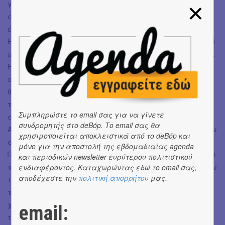
γήπεδο, σε λεωφορεία, μετρό, πλοία, τραίνα,
αεροπλάνα, παντού, παντού, παντού. Είμαστε από 16
έως 20 ετών το πολύ. Μιλάμε γρήγορα, πολύ γρήγορα.
Είμαστε μικροκαμωμένες κι έχουμε μεγάλα εκφραστικά
μάτια. Μας αρέσει να πιάνουμε τα μαλλιά μας κοτσίδα.
Είμαστε πάντα με τις 5-6 κολλητές μας και ποτέ μ’
αγόρια. Αν μας προσέξετε και αρχίσετε να μας κοιτάτε,
θα σας κοιτάξουμε κι εμείς. Τρεφόμαστε από την
προσοχή σας. Όταν έχουμε τραφεί αρκετά, θα
Συμπληρώστε το email σας για να γίνετε
αποχωρήσουμε - εντελώς ξαφνικά κι απροειδοποίητα.
συνδρομητής στο deBόp. Το email σας θα
Αλλά θα μας ξαναδείτε. Και θα μας ξαναδείτε. Ποτέ μην
χρησιμοποιείται αποκλειστικά από το deBόp και
αποπειραθείτε να μας πλησιάσετε – είναι αδύνατον.
μόνο για την αποστολή της εβδομαδιαίας agenda
Ποτέ μην περιμένετε κάτι από εμάς – τα χέρια μας είναι
και περιοδικών newsletter ευρύτερου πολιτιστικού
πάντα άδεια. Εσείς απλώς θα μας δίνετε ενέργεια μέσω
ενδιαφέροντος. Καταχωρώντας εδώ το email σας,
αποδέχεστε την
πολιτική απορρήτου
μας.
της προσοχής σας ώστε να συνεχίσουμε να υπάρχουμε,
παντού και πάντα, μιλώντας ακατάπαυστα και
χειρονομώντας ανελέητα, και να καλύπτουμε τα κενά
email:
της πόλης με ανούσιους θεατρινισμούς και έλλειψη