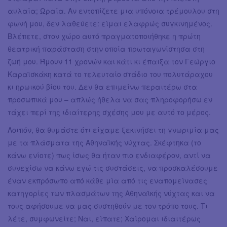
αυλαία; Ωραία. Αν εντοπίζετε μια υπόνοια τρέμουλου στη
φωνή μου, δεν λαθεύετε: είμαι ελαφρώς συγκινημένος.
Βλέπετε, στον χώρο αυτό πραγματοποιήθηκε η πρώτη
θεατρική παράσταση στην οποία πρωταγωνίστησα στη
ζωή μου. Ήμουν 11 χρονών και κάτι κι έπαιξα τον Γεώργιο
Καραϊσκάκη κατά το τελευταίο στάδιο του πολυτάραχου
κι ηρωικού βίου του. Δεν θα επιμείνω περαιτέρω στα
προσωπικά μου – απλώς ήθελα να σας πληροφορήσω εν
τάχει περί της ιδιαίτερης σχέσης μου με αυτό το μέρος.
Λοιπόν, θα θυμάστε ότι είχαμε ξεκινήσει τη γνωριμία μας
με τα πλάσματα της Αθηναϊκής νύχτας. Σκέφτηκα (το
κάνω ενίοτε) πως ίσως θα ήταν πιο ενδιαφέρον, αντί να
συνεχίσω να κάνω εγώ τις συστάσεις, να προσκαλέσουμε
έναν εκπρόσωπο από κάθε μία από τις εναπομείνασες
κατηγορίες των πλασμάτων της Αθηναϊκής νύχτας και να
τους αφήσουμε να μας συστηθούν με τον τρόπο τους. Τι
λέτε, συμφωνείτε; Ναι, είπατε; Χαίρομαι ιδιαιτέρως