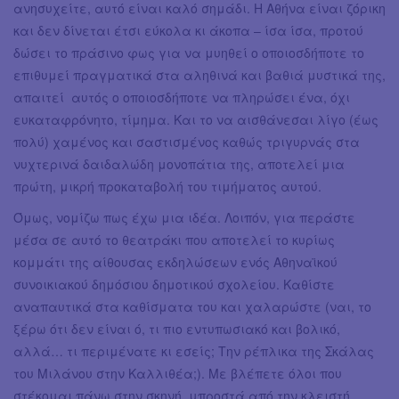
ανησυχείτε, αυτό είναι καλό σημάδι. Η Αθήνα είναι ζόρικη
και δεν δίνεται έτσι εύκολα κι άκοπα – ίσα ίσα, προτού
δώσει το πράσινο φως για να μυηθεί ο οποιοσδήποτε το
επιθυμεί πραγματικά στα αληθινά και βαθιά μυστικά της,
απαιτεί αυτός ο οποιοσδήποτε να πληρώσει ένα, όχι
ευκαταφρόνητο, τίμημα. Και το να αισθάνεσαι λίγο (έως
πολύ) χαμένος και σαστισμένος καθώς τριγυρνάς στα
νυχτερινά δαιδαλώδη μονοπάτια της, αποτελεί μια
πρώτη, μικρή προκαταβολή του τιμήματος αυτού.
Όμως, νομίζω πως έχω μια ιδέα. Λοιπόν, για περάστε
μέσα σε αυτό το θεατράκι που αποτελεί το κυρίως
κομμάτι της αίθουσας εκδηλώσεων ενός Αθηναϊκού
συνοικιακού δημόσιου δημοτικού σχολείου. Καθίστε
αναπαυτικά στα καθίσματα του και χαλαρώστε (ναι, το
ξέρω ότι δεν είναι ό, τι πιο εντυπωσιακό και βολικό,
αλλά… τι περιμένατε κι εσείς; Την ρέπλικα της Σκάλας
του Μιλάνου στην Καλλιθέα;). Με βλέπετε όλοι που
στέκομαι πάνω στην σκηνή, μπροστά από την κλειστή