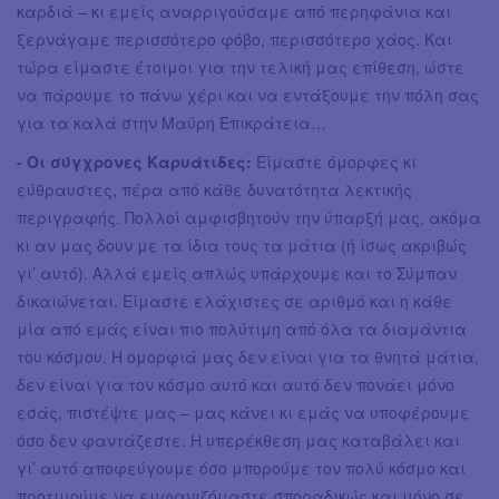
καρδιά – κι εμείς αναρριγούσαμε από περηφάνια και
ξερνάγαμε περισσότερο φόβο, περισσότερο χάος. Και
τώρα είμαστε έτοιμοι για την τελική μας επίθεση, ώστε
να πάρουμε το πάνω χέρι και να εντάξουμε την πόλη σας
για τα καλά στην Μαύρη Επικράτεια…
- Οι σύγχρονες Καρυάτιδες:
Είμαστε όμορφες κι
εύθραυστες, πέρα από κάθε δυνατότητα λεκτικής
περιγραφής. Πολλοί αμφισβητούν την ύπαρξή μας, ακόμα
κι αν μας δουν με τα ίδια τους τα μάτια (ή ίσως ακριβώς
γι’ αυτό). Αλλά εμείς απλώς υπάρχουμε και το Σύμπαν
δικαιώνεται. Είμαστε ελάχιστες σε αριθμό και η κάθε
μία από εμάς είναι πιο πολύτιμη από όλα τα διαμάντια
του κόσμου. Η ομορφιά μας δεν είναι για τα θνητά μάτια,
δεν είναι για τον κόσμο αυτό και αυτό δεν πονάει μόνο
εσάς, πιστέψτε μας – μας κάνει κι εμάς να υποφέρουμε
όσο δεν φαντάζεστε. Η υπερέκθεση μας καταβάλει και
γι’ αυτό αποφεύγουμε όσο μπορούμε τον πολύ κόσμο και
προτιμούμε να εμφανιζόμαστε σποραδικώς και μόνο σε