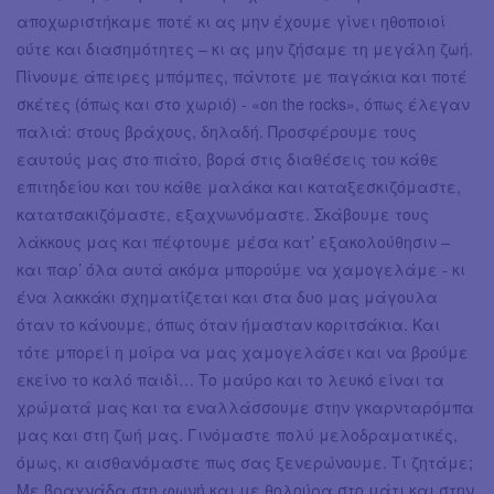
αποχωριστήκαμε ποτέ κι ας μην έχουμε γίνει ηθοποιοί
ούτε και διασημότητες – κι ας μην ζήσαμε τη μεγάλη ζωή.
Πίνουμε άπειρες μπόμπες, πάντοτε με παγάκια και ποτέ
σκέτες (όπως και στο χωριό) - «on the rocks», όπως έλεγαν
παλιά: στους βράχους, δηλαδή. Προσφέρουμε τους
εαυτούς μας στο πιάτο, βορά στις διαθέσεις του κάθε
επιτηδείου και του κάθε μαλάκα και καταξεσκιζόμαστε,
κατατσακιζόμαστε, εξαχνωνόμαστε. Σκάβουμε τους
λάκκους μας και πέφτουμε μέσα κατ’ εξακολούθησιν –
και παρ’ όλα αυτά ακόμα μπορούμε να χαμογελάμε - κι
ένα λακκάκι σχηματίζεται και στα δυο μας μάγουλα
όταν το κάνουμε, όπως όταν ήμασταν κοριτσάκια. Και
τότε μπορεί η μοίρα να μας χαμογελάσει και να βρούμε
εκείνο το καλό παιδί… Το μαύρο και το λευκό είναι τα
χρώματά μας και τα εναλλάσσουμε στην γκαρνταρόμπα
μας και στη ζωή μας. Γινόμαστε πολύ μελοδραματικές,
όμως, κι αισθανόμαστε πως σας ξενερώνουμε. Τι ζητάμε;
Με βραχνάδα στη φωνή και με θολούρα στο μάτι και στην