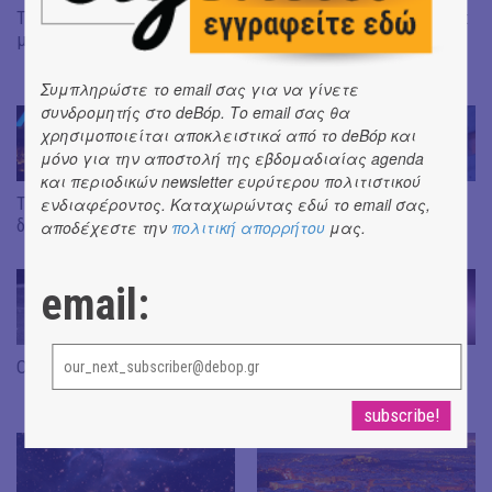
Το κορίτσι της σιωπής κι η
Τριγυρνώντας – μέρος τρίτο:
μυστική καρδιά της πόλης
Στη χώρα του αιωνίως
ανατέλλοντος ηλίου
Συμπληρώστε το email σας για να γίνετε
συνδρομητής στο deBόp. Το email σας θα
χρησιμοποιείται αποκλειστικά από το deBόp και
μόνο για την αποστολή της εβδομαδιαίας agenda
και περιοδικών newsletter ευρύτερου πολιτιστικού
Τριγυρνώντας – μέρος
Τριγυρνώντας – μέρος
ενδιαφέροντος. Καταχωρώντας εδώ το email σας,
δεύτερο: Αρκούδες και Λύκοι
πρώτο: το πάρτι
αποδέχεστε την
πολιτική απορρήτου
μας.
email:
Οι γάτες των Αθηνών
Πλάσματα της Αθηναϊκής
νύχτας (μέρος δεύτερο)