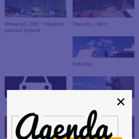
Μπουρνάζι 2000 – Παράξενο
Παγκράτι / Μετς
ερωτικό τρίγωνο
Καλλιθέα
Το Λευκό Αυτοκίνητο
Σούρουπο και χάραμα