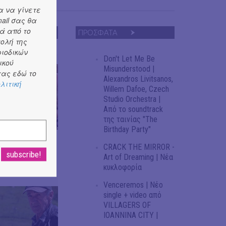
α να γίνετε
ail σας θα
ά από το
ΠΡΟΣΦΑΤΑ
τολή της
ριοδικών
Don't Let Me Be
ικού
Misunderstood |
ας εδώ το
Alexandros Livitsanos,
λιτική
Willem Dafoe, Czech
Studio Orchestra |
Από το soundtrack
της ταινίας "The
Birthday Party"
στην
CRACK THE MIRROR -
Art of Dreaming | Νέα
κυκλοφορία
Venceremos | Νέο
single + video από
VILLAGERS OF
IOANNINA CITY |