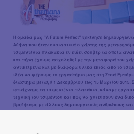
Η ομάδα μας "A Future Perfect" ξεκίνησε δημιουργών
Αθήνα που ήταν ουσιαστικά ο χάρτης της μεταφερόμε
τσιμεντένια πλακάκια εν είδει σουβέρ τα οποία ανα
και πέρα έχουμε ασχοληθεί με την μεταφορά του χά
αντικείμενα και με διάφορα υλικά εκτός από το τσιμ
ιδέα να φέρουμε το εργαστήριο μας στη Στοά Εμπόρ
διάστημα μεταξύ 1 Δεκεμβρίου έως 15 Μαρτίου 2015.
φτιάχναμε τα τσιμεντένια πλακάκια, κάναμε εργαστή
τεχνική του τσιμέντου και πως να χυτεύσουν ένα δικ
βρεθήκαμε με άλλους δημιουργικούς ανθρώπους και