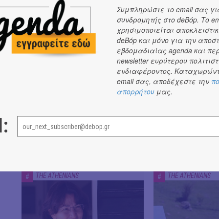
Συμπληρώστε το email σας γι
συνδρομητής στο deBόp. Το em
χρησιμοποιείται αποκλειστικ
THE ATHENIANS
deBόp και μόνο για την αποσ
εβδομαδιαίας agenda και πε
THE ATHENIANS
THE ATHENIANS
#
#
newsletter ευρύτερου πολιτιστ
ενδιαφέροντος. Καταχωρώντ
email σας, αποδέχεστε την
πο
απορρήτου
μας.
l:
Covid-19, οι Αθηναίοι
Από το σχολείο 
διηγούνται...
εκκλησία!
THE ATHENIANS
THE ATHENIANS
#
#