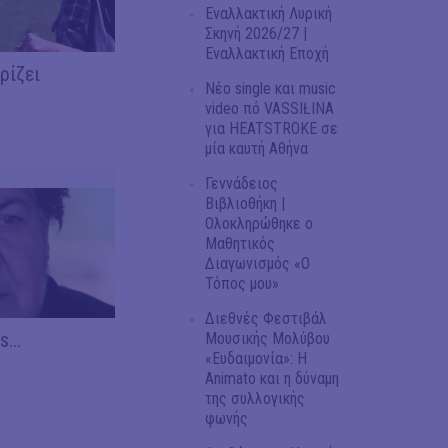
Εναλλακτική Λυρική
Σκηνή 2026/27 |
Εναλλακτική Εποχή
ρίζει
Νέο single και music
video πό VASSIŁINA
για HEATSTROKE σε
μία καυτή Αθήνα
Γεννάδειος
Βιβλιοθήκη |
Ολοκληρώθηκε ο
Μαθητικός
Διαγωνισμός «Ο
Τόπος μου»
Διεθνές Φεστιβάλ
...
Μουσικής Μολύβου
«Ευδαιμονία»: Η
Animato και η δύναμη
της συλλογικής
φωνής