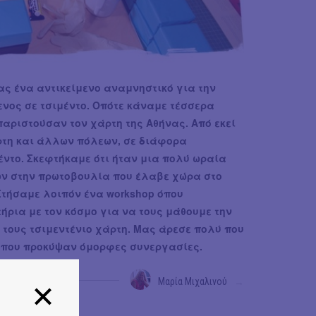
τας ένα αντικείμενο αναμνηστικό για την
νος σε τσιμέντο. Οπότε κάναμε τέσσερα
παριστούσαν τον χάρτη της Αθήνας. Από εκεί
ρτη και άλλων πόλεων, σε διάφορα
έντο. Σκεφτήκαμε ότι ήταν μια πολύ ωραία
ων στην πρωτοβουλία που έλαβε χώρα στο
 Στήσαμε λοιπόν ένα workshop όπου
ρια με τον κόσμο για να τους μάθουμε την
ό τους τσιμεντένιο χάρτη. Μας άρεσε πολύ που
 που προκύψαν όμορφες συνεργασίες.
Μαρία Μιχαλινού
→