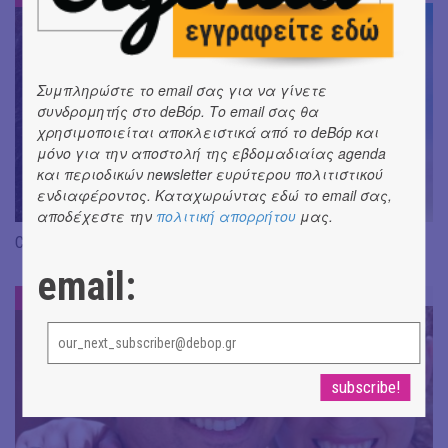
Συμπληρώστε το email σας για να γίνετε
συνδρομητής στο deBόp. Το email σας θα
χρησιμοποιείται αποκλειστικά από το deBόp και
μόνο για την αποστολή της εβδομαδιαίας agenda
και περιοδικών newsletter ευρύτερου πολιτιστικού
ενδιαφέροντος. Καταχωρώντας εδώ το email σας,
αποδέχεστε την
πολιτική απορρήτου
μας.
Covid-19, οι Αθηναίοι διηγούνται...
email:
THE ATHENIANS
#