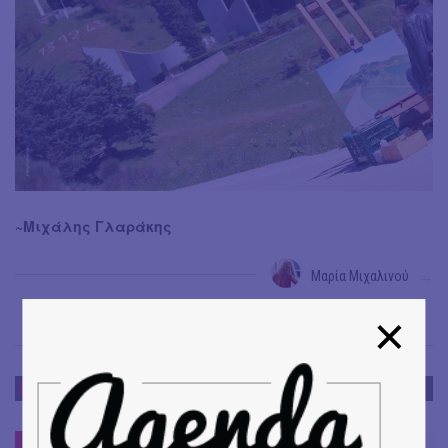
~Μιχάλης Γλαράκης
Μαρία Μιχαλινού
→
THE ATHENIANS
THE ATHENIANS
#