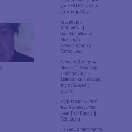
για HEATSTROKE σε
μία καυτή Αθήνα
Γεννάδειος
Βιβλιοθήκη |
Ολοκληρώθηκε ο
Μαθητικός
Διαγωνισμός «Ο
Τόπος μου»
Διεθνές Φεστιβάλ
...
Μουσικής Μολύβου
«Ευδαιμονία»: Η
Animato και η δύναμη
της συλλογικής
φωνής
Διαβάσαμε: «Η πηγή
των δακρύων» του
Jean-Paul Dubois ||
Εκδ. Δώμα
20 χρόνια Monumenta