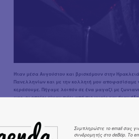
Ήταν μέσα Αυγούστου και βρισκόμουν στην Ηρακλειά
Πανελληνίων και με την κολλητή μου αποφασίσαμε 
κεράσουμε. Πήγαμε λοιπόν σε ένα μαγαζί με ζωντανή
μας, οι οποίοι είχαν πάει από πιο νωρίς και ήταν ήδ
πίνουμε...μας κερνούσαν συνέχεια κρασί, ρακί κι ά
έρθει κι οι μουσικοί στο τραπέζι μας γιατί τους γνω
στιγμή κατάλαβα ότι ήμουν πολύ μεθυσμένη κι έπρε
Συμπληρώστε το email σας γι
μου, αλλά εκείνη δεν είχε συνηδητοποιήσει ότι έπρε
συνδρομητής στο deBόp. Το em
αποτέλεσμα να...κάνω εμετό πάνω της! Οι φίλοι μο