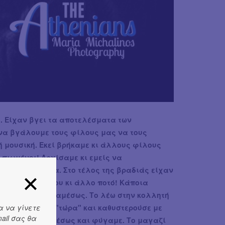
. Είχαν βγει τα αποτελέσματα των
να βγάλουμε τους φίλους μας να τους
 μουσική. Εκεί βρήκαμε κι άλλους φίλους
η πιωμένοι! Αρχίσαμε κι εμείς να
λλα αλκοολούχα. Στο τέλος της βραδιάς είχαν
ρίζαμε και δώστου κι άλλο ποτό! Κάποια
πε να φύγουμε αμέσως. Το λέω στην κολλητή
α να γίνετε
πε να φύγουμε "τώρα" και καθυστερούσε με
ail σας θα
υ με σήκωσαν αμέσως και φύγαμε. Το μαγαζί