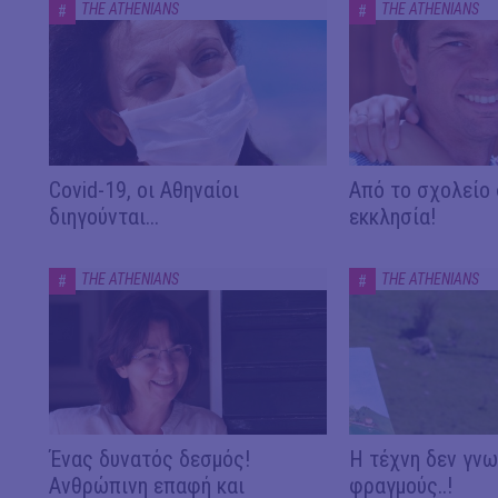
THE ATHENIANS
THE ATHENIANS
#
#
Covid-19, οι Αθηναίοι
Από το σχολείο 
διηγούνται...
εκκλησία!
THE ATHENIANS
THE ATHENIANS
#
#
Ένας δυνατός δεσμός!
Η τέχνη δεν γνω
Ανθρώπινη επαφή και
φραγμούς..!