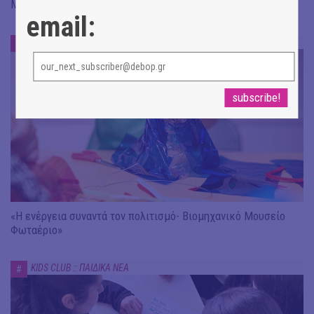
Μια τρυφερή και ξεκαρδιστική ιστορία γεμάτη φαντασία
email:
KIDS CLUB :: ΠΑΙΔΙΚΑ ΝΕΑ
#
«Η ενέργεια συναντά τον πολιτισμό- Βιομηχανικό Μουσείο
Φωταέριο»
KIDS CLUB :: ΠΑΙΔΙΚΑ ΝΕΑ
#