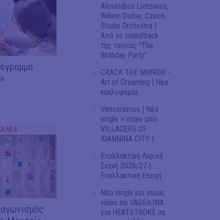
Alexandros Livitsanos,
Willem Dafoe, Czech
Studio Orchestra |
Από το soundtrack
της ταινίας "The
Birthday Party"
ρόγραμμα
CRACK THE MIRROR -
»
Art of Dreaming | Νέα
κυκλοφορία
Venceremos | Νέο
single + video από
VILLAGERS OF
ΚΑ ΝΕΑ
IOANNINA CITY |
Εναλλακτική Λυρική
Σκηνή 2026/27 |
Εναλλακτική Εποχή
Νέο single και music
video πό VASSIŁINA
ιαγωνισμός
για HEATSTROKE σε