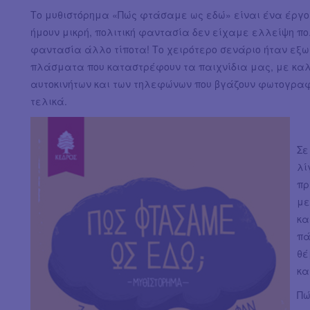
Το μυθιστόρημα «Πώς φτάσαμε ως εδώ» είναι ένα έργο
ήμουν μικρή, πολιτική φαντασία δεν είχαμε ελλείψη πο
φαντασία άλλο τίποτα! Το χειρότερο σενάριο ήταν εξωγ
πλάσματα που καταστρέφουν τα παιχνίδια μας, με καλ
αυτοκινήτων και των τηλεφώνων που βγάζουν φωτογραφί
τελικά.
Σε
λί
πρ
με
κα
πά
θέ
κα
Πώ