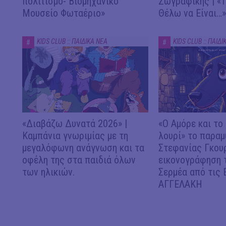
πολιτισμό- Βιομηχανικό
Ζωγραφικής | «
Μουσείο Φωταέριο»
Θέλω να Είναι…»
KIDS CLUB :: ΠΑΙΔΙΚΑ ΝΕΑ
KIDS CLUB :: ΠΑΙΔΙ
#
#
«Διαβάζω Δυνατά 2026» |
«Ο Αμόρε και το
Καμπάνια γνωριμίας με τη
λουρί» το παραμ
μεγαλόφωνη ανάγνωση και τα
Στεφανίας Γκου
οφέλη της στα παιδιά όλων
εικονογράφηση 
των ηλικιών.
Σερμέα από τις
ΑΓΓΕΛΑΚΗ