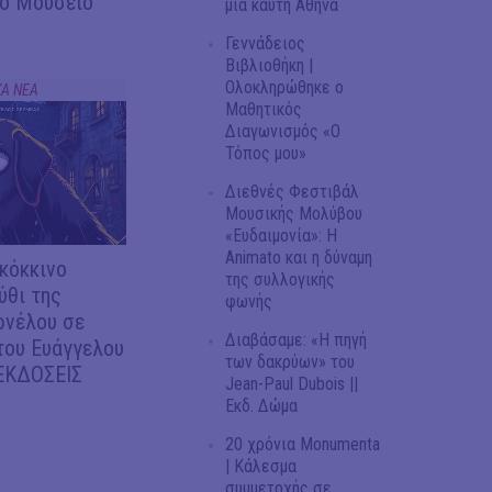
Το Μουσείο
μία καυτή Αθήνα
Γεννάδειος
Βιβλιοθήκη |
Ολοκληρώθηκε ο
ΚΑ ΝΕΑ
Μαθητικός
Διαγωνισμός «Ο
Τόπος μου»
Διεθνές Φεστιβάλ
Μουσικής Μολύβου
«Ευδαιμονία»: Η
Animato και η δύναμη
 κόκκινο
της συλλογικής
ύθι της
φωνής
ρνέλου σε
Διαβάσαμε: «Η πηγή
του Ευάγγελου
των δακρύων» του
 ΕΚΔΟΣΕΙΣ
Jean-Paul Dubois ||
Εκδ. Δώμα
20 χρόνια Monumenta
| Κάλεσμα
συμμετοχής σε