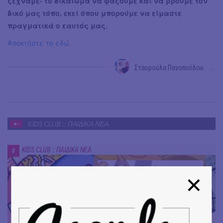
ξεχνάμε- το δικαίωμα να ψάξουμε και να βρούμε τον
δικό μας τόπο, εκεί όπου μπορούμε να είμαστε
πραγματικά ο εαυτός μας.
Αποκτήστε το εδώ.
Σταυρούλα Πανοπούλου
→
KIDS CLUB :: ΠΑΙΔΙΚΑ ΝΕΑ
KIDS CLUB :: ΠΑΙΔΙΚΑ ΝΕΑ
#