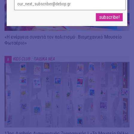
«Η ενέργεια συναντά τον πολιτισμό- Βιομηχανικό Μουσείο
Φωταέριο»
KIDS CLUB :: ΠΑΙΔΙΚΑ ΝΕΑ
#
13ος Διεθνής Διαγωνισμός Ζωγραφικής | «Το Μουσείο Θέλω