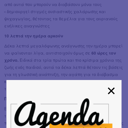
από αυτά που μπορούν να διαβάσουν μόνα τους
-
δημιουργεί στιγμές ουσιαστικής χαλάρωσης και
ψυχαγωγίας, θέτοντας τα θεμέλια για τους αυριανούς
ενήλικες αναγνώστες
10 λεπτά την ημέρα αρκούν
Δέκα λεπτά μεγαλόφωνης ανάγνωσης την ημέρα μπορεί
να φαίνονται λίγα, αντιστοιχούν όμως σε
60 ώρες τον
χρόνο.
Ειδικά στα τρία πρώτα και πιο κρίσιμα χρόνια της
ζωής ενός παιδιού, αυτά τα δέκα λεπτά θέτουν τις βάσεις
για τη γλωσσική ανάπτυξη, την αγάπη για το διάβασμα
και τη δημιουργία ισχυρών συναισθηματικών δεσμών με
τον γονιό ή τον φροντιστή.
Πώς μπορεί να συμμετάσχει κάποιος πρακτικά;
Εκπαιδευτικοί οργανώνουν δράσεις στα σχολεία τους ή
τις τάξεις με μεγαλόφωνες αναγνώσεις, είτε των ίδιων
προς τους μαθητές τους, είτε τα μεγαλύτερα παιδιά προς