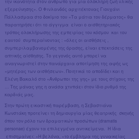
την ικανότητα στον άνθρωπο για μία ολόκληρη ζωή υλικής
εξερεύνησης». Ο Φινλανδός αρχιτέκτονας Γιουχάνι
Πάλλασμαα στο δοκίμιο του «Τα μάτια του δέρματος» θα
παρατηρήσει ότι το άγγιγμα είναι ο αισθητηριακός
τρόπος ολοκλήρωσης της εμπειρίας του κόσμου και του
εαυτού συμπεραίνοντας : «όλες οι αισθήσεις ,
συμπεριλαμβανομένης της όρασης, είναι επεκτάσεις της
απτικής αίσθησης. Το γεγονός αυτό μπορεί να
αναγνωριστεί στην πανάρχαια αποτίμηση της αφής ως
«μητέρας των αισθήσεων». Ποιητικά το αποδίδει και η
Ελένη Βακαλό στο «Άνθρωποι της γης» με τους στίχους της
… Της μάνας γης η ανάσα χτυπάει στον ίδιο ρυθμό της
καρδιάς μας.
Στην πρώτη εικαστική παρέμβαση, η Σεβαστιάνα
Κωνστάκη προτείνει τη δημιουργία μίας θεατρικής σκηνής
όπου τον ρόλο των δραματικών προσώπων (dramatis
personae) έχουν τα επιλεγμένα αντικείμενα. Η ίδια
επισημαίνει: «Η βελόνα, «το έμβλημα της γυναικείας