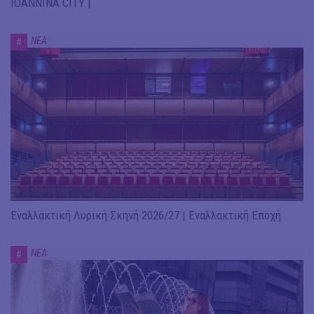
IOANNINA CITY |
ΝΕΑ
#
Εναλλακτική Λυρική Σκηνή 2026/27 | Εναλλακτική Εποχή
ΝΕΑ
#