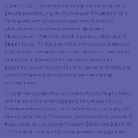
τεχνικές, η επεξεργασία της αδρής πρώτης ύλης και ο
μετασχηματισμός της σε ένα θαυμαστό διακοσμητικό ή
λειτουργικό αντικείμενο σήμερα, στον αιώνα των
ηλεκτρονικών συναλλαγών και της ψηφιακής
επικοινωνίας- αποκτά ιδιαίτερη σημασία», σημειώνει η
Επιμελήτρια. Το εξειδικευμένο άγγιγμα των έμπειρων
χεριών πάνω στα πράγματα είναι προνόμιο. Το κέντημα,
το πλέξιμο, η ύφανση δεν είναι απλά γυναικείες
εργασίες , αλλά πράξεις δημιουργίας και ενδυνάμωσης,
εργαλεία προσωπικής έκφρασης και οικονομικής
ανεξαρτησίας.
Η τέχνη των χεριών είναι μία ανθρώπινη εμπειρία. Κάτω
από την επιφάνεια του δέρματος τους συμβαίνει μία
διαδικασία παραγωγής που η ζωντάνια της μεταφέρεται
στο αντικείμενο, ξεπερνώντας τον ορίζοντα του χρόνου. Ο
Αμερικανός κοινωνιολόγος Ρίτσαρντ Σέννετ στο βιβλίο του
« Ο Τεχνίτης» το εκφράζει διαφορετικά: «το χέρι δίνει