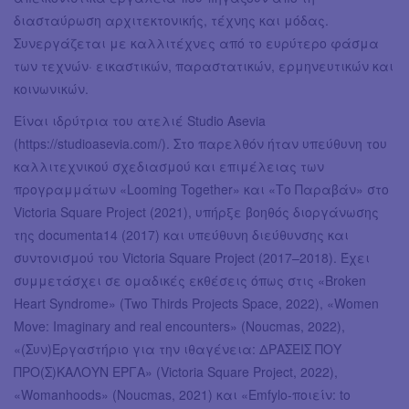
διασταύρωση αρχιτεκτονικής, τέχνης και μόδας.
Συνεργάζεται με καλλιτέχνες από το ευρύτερο φάσμα
των τεχνών· εικαστικών, παραστατικών, ερμηνευτικών και
κοινωνικών.
Είναι ιδρύτρια του ατελιέ Studio Asevia
(https://studioasevia.com/). Στο παρελθόν ήταν υπεύθυνη του
καλλιτεχνικού σχεδιασμού και επιμέλειας των
προγραμμάτων «Looming Together» και «Το Παραβάν» στο
Victoria Square Project (2021), υπήρξε βοηθός διοργάνωσης
της documenta14 (2017) και υπεύθυνη διεύθυνσης και
συντονισμού του Victoria Square Project (2017–2018). Έχει
συμμετάσχει σε ομαδικές εκθέσεις όπως στις «Broken
Heart Syndrome» (Two Thirds Projects Space, 2022), «Women
Move: Imaginary and real encounters» (Noucmas, 2022),
«(Συν)Εργαστήριο για την ιθαγένεια: ΔΡΑΣΕΙΣ ΠΟΥ
ΠΡΟ(Σ)ΚΑΛΟΥΝ ΕΡΓΑ» (Victoria Square Project, 2022),
«Womanhoods» (Noucmas, 2021) και «Emfylo-ποιείν: to