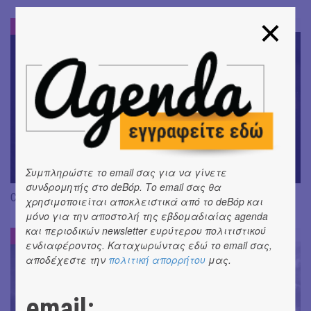
ΝΕΑ
#
Συμπληρώστε το email σας για να γίνετε
συνδρομητής στο deBόp. Το email σας θα
CRACK THE MIRROR - Art of Dreaming | Νέα κυκλοφορία
χρησιμοποιείται αποκλειστικά από το deBόp και
μόνο για την αποστολή της εβδομαδιαίας agenda
και περιοδικών newsletter ευρύτερου πολιτιστικού
ΝΕΑ
#
ενδιαφέροντος. Καταχωρώντας εδώ το email σας,
αποδέχεστε την
πολιτική απορρήτου
μας.
email: