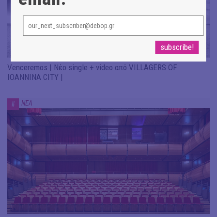
Venceremos | Νέο single + video από VILLAGERS OF
IOANNINA CITY |
ΝΕΑ
#