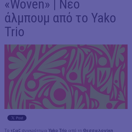
«Woven» | Νέο
άλμπουμ από το Yako
Trio
Το
τζαζ
συγκρότημα
Yako Trio
από τη
Θεσσαλονίκη