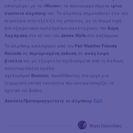
επιστρέφει με το
«Woven»
, το πολυαναμενόμενο
τρίτο
στούντιο άλμπουμ
του. Το άλμπουμ σηματοδοτεί ένα νέο
κεφάλαιο στην εξέλιξη της μπάντας, με τη συμμετοχή
δύο εξαιρετικών καλεσμένων καλλιτεχνών: του
Χάρη
Λαμπράκη
στο νέι και του
James Wylie
στο σαξόφωνο.
Το άλμπουμ κυκλοφορεί από την
Fair Weather Friends
Records
σε
περιορισμένη έκδοση
σε
ανάγλυφο
βινύλιο
και με εξώφυλλο σχεδιασμένο από τη διεθνώς
αναγνωρισμένη ομάδα
σχεδιασμού
Beetroot
,
προσδίδοντας στο έργο μια
ξεχωριστή οπτική ταυτότητα που αντικατοπτρίζει το
ηχητικό του βάθος.
Ακούστε/Προπαραγγείλετε το άλμπουμ
ΕΔΩ
.
Μαρία Σπανουδάκη
→