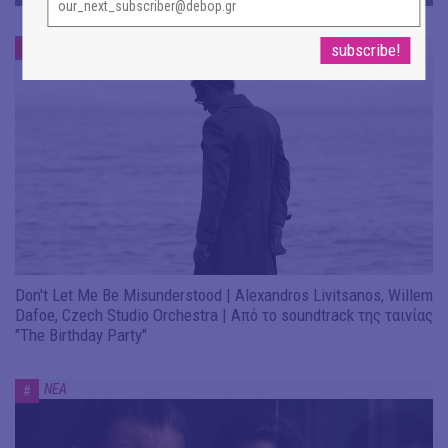
ΝΕΑ
#
Don't Let Me Be Misunderstood | Alexandros Livitsanos, Willem
Dafoe, Czech Studio Orchestra | Από το soundtrack της ταινίας
"The Birthday Party"
ΝΕΑ
#