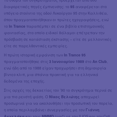
διαφορετικές πηγές έμπνευσης: το
95
αναφέρεται στο
υπόγειο στούντιο της οδού Λυκούργου 95 στην Καλλιθέα,
όπου πραγματοποιήθηκαν οι πρώτες ηχογραφήσεις, ενώ
το
In Trance
παραπέμπει σε ένα βιβλίο επιστημονικής
φαντασίας, στο οποίο ειδικοί θάλαμοι επέτρεπαν την
πρόσβαση σε κατάσταση έκστασης – είτε σε μελλοντικές
είτε σε παρελθοντικές εμπειρίες.
Η πρώτη ιστορική εμφάνιση των
In Trance 95
πραγματοποιήθηκε στις
3 Ιανουαρίου 1989
στο
An Club
,
ενώ ήδη από το 1988 είχαν προχωρήσει στη δημιουργία
βίντεο κλιπ, μια σπάνια πρακτική για τα ελληνικά
δεδομένα της εποχής.
Στις αρχές της δεκαετίας του ’90 το συγκρότημα περνά σε
μια πιο ρευστή φάση. O
Νίκος Βελιώτης
αποχωρεί
προσωρινά για να ακολουθήσει την προσωπική του πορεία,
η οποία περιλαμβάνει συνεργασίες με τον
Γιάννη
Αγγελάκα
και τους
MMMD
(μαζί με τον ILIOS και τον Coti