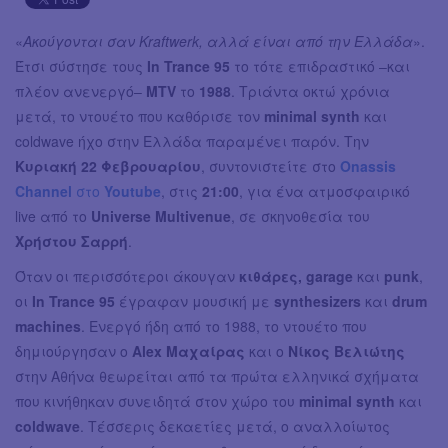
«
Ακούγονται σαν Kraftwerk, αλλά είναι από την Ελλάδα
».
Έτσι σύστησε τους
In Trance 95
το τότε επιδραστικό –και
πλέον ανενεργό–
MTV
το
1988
. Τριάντα οκτώ χρόνια
μετά, το ντουέτο που καθόρισε τον
minimal synth
και
coldwave ήχο στην Ελλάδα παραμένει παρόν. Την
Κυριακή 22 Φεβρουαρίου
, συντονιστείτε στο
Onassis
Channel
στο
Youtube
, στις
21:00
, για ένα ατμοσφαιρικό
live από τo
Universe Multivenue
, σε σκηνοθεσία του
Χρήστου Σαρρή
.
Όταν οι περισσότεροι άκουγαν
κιθάρες, garage
και
punk
,
οι
In Trance 95
έγραφαν μουσική με
synthesizers
και
drum
machines
. Ενεργό ήδη από το 1988, το ντουέτο που
δημιούργησαν ο
Alex Μαχαίρας
και ο
Νίκος Βελιώτης
στην Αθήνα θεωρείται από τα πρώτα ελληνικά σχήματα
που κινήθηκαν συνειδητά στον χώρο του
minimal synth
και
coldwave
. Τέσσερις δεκαετίες μετά, ο αναλλοίωτος