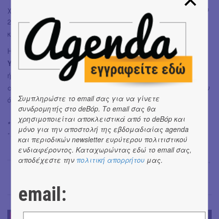
χρονιά ολοκλήρωσαν νέο υλικό για κυκλοφορία εντός του
2026, ενώ ανακοινώθηκε η συνολική επανέκδοση του
καταλόγου τους με εκτενές αρχειακό υλικό.
Η εμφάνισή των
In Trance 95
στ
ο Onassis Channel στο
YouTube
είναι μια σπάνια ευκαιρία να ξαναζήσουμε τον
ήχο τους όπως γεννήθηκε: ζωντανός και ωμός, αλλά με
ανεπαίσθητες μετατοπίσεις και εντάσεις που προκύπτουν
Συμπληρώστε το email σας για να γίνετε
όταν αρχειακό υλικό επανενεργοποιείται στο παρόν.
συνδρομητής στο deBόp. Το email σας θα
χρησιμοποιείται αποκλειστικά από το deBόp και
* Περισσότερες πληροφορίες
ΕΔΩ
.
μόνο για την αποστολή της εβδομαδιαίας agenda
* Photo credits: Πηνελόπη Γερασίμου
και περιοδικών newsletter ευρύτερου πολιτιστικού
ενδιαφέροντος. Καταχωρώντας εδώ το email σας,
αποδέχεστε την
πολιτική απορρήτου
μας.
Μαρία Σπανουδάκη
→
email:
ΝΕΑ