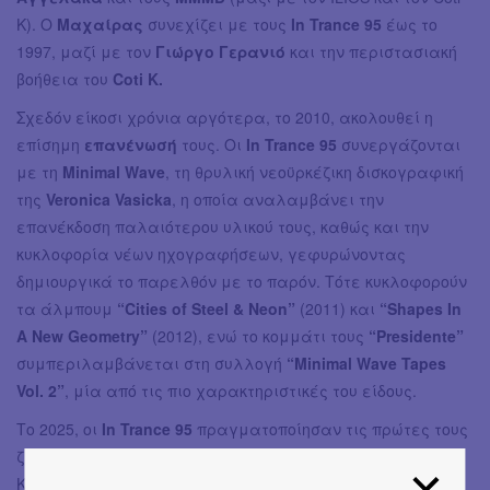
K). Ο
Μαχαίρας
συνεχίζει με τους
In Trance 95
έως το
1997, μαζί με τον
Γιώργο Γερανιό
και την περιστασιακή
βοήθεια του
Coti K.
Σχεδόν είκοσι χρόνια αργότερα, το 2010, ακολουθεί η
επίσημη
επανένωσή
τους. Οι
In Trance 95
συνεργάζονται
με τη
Minimal Wave
, τη θρυλική νεοϋρκέζικη δισκογραφική
της
Veronica Vasicka
, η οποία αναλαμβάνει την
επανέκδοση παλαιότερου υλικού τους, καθώς και την
κυκλοφορία νέων ηχογραφήσεων, γεφυρώνοντας
δημιουργικά το παρελθόν με το παρόν. Τότε κυκλοφορούν
τα άλμπουμ
“Cities of Steel & Neon”
(2011) και
“Shapes In
A New Geometry”
(2012), ενώ το κομμάτι τους
“Presidente”
συμπεριλαμβάνεται στη συλλογή
“Minimal Wave Tapes
Vol. 2”
, μία από τις πιο χαρακτηριστικές του είδους.
Το 2025, οι
In Trance 95
πραγματοποίησαν τις πρώτες τους
ζωντανές εμφανίσεις σε Ηνωμένες Πολιτείες και
Καναδά και κυκλοφόρησαν το EP
“The Move”
. Την ίδια