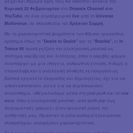
μέχρι και σήμερα ήχος τους θα ακουστεί δυνατά την
Κυριακή 22 Φεβρουαρίου
στο
Onassis Channel στο
YouTube
, σε ένα ατμοσφαιρικό
live
από το
Universe
Multivenue
, σε σκηνοθεσία του
Χρήστου Σαρρή
.
Με τη χαρακτηριστική ψυχρότητα των 80s και τραγούδια-
ορόσημα όπως το
“Desire to Desire”
και το
“Brazilia”,
οι
In
Trance 95
προσεγγίζουν την ηλεκτρονική μουσική ως
σύστημα ακρίβειας και λιτότητας, όπου η ακριβής φόρμα
συνυπάρχει με μια υπόγεια, ανθρώπινη ένταση. Η δομή, η
επανάληψη και η αναλογική σύνθεση λειτουργούν ως
βασικά εργαλεία έκφρασης και δημιουργίας, όχι για να
αποστασιοποιούν, αλλά για να συμπυκνώνουν
συναίσθημα. «
Μεγαλώσαμε μέσα στο post-punk και το new
wave, όπου η ηλεκτρονική μουσική –από synth pop έως
πειραματικές φόρμες– ήταν οργανικό μέρος της
αισθητικής μας. Ήμασταν το μόνο καθαρά ηλεκτρονικό
συγκρότημα
» αναφέρουν χαρακτηριστικά.
Το όνομα του συγκροτήματος προέρχεται από δύο