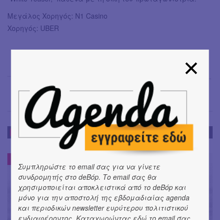
Μεγάλος Χορηγός: Ν1 Casino
Χορηγός: UBER
Έφη Χρυσού
→
ΝΕΑ
ΝΕΑ
#
Συμπληρώστε το email σας για να γίνετε
συνδρομητής στο deBόp. Το email σας θα
χρησιμοποιείται αποκλειστικά από το deBόp και
μόνο για την αποστολή της εβδομαδιαίας agenda
και περιοδικών newsletter ευρύτερου πολιτιστικού
ενδιαφέροντος. Καταχωρώντας εδώ το email σας,