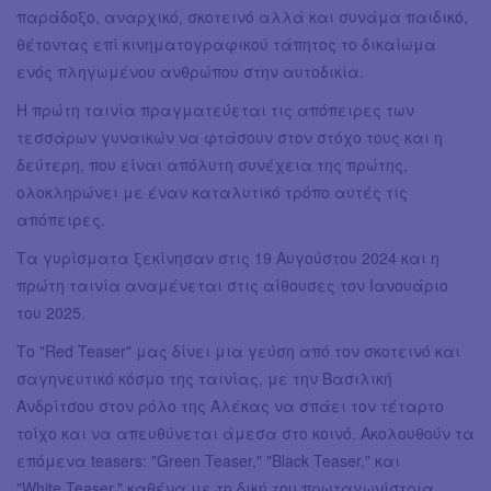
παράδοξο, αναρχικό, σκοτεινό αλλά και συνάμα παιδικό,
θέτοντας επί κινηματογραφικού τάπητος το δικαίωμα
ενός πληγωμένου ανθρώπου στην αυτοδικία.
Η πρώτη ταινία πραγματεύεται τις απόπειρες των
τεσσάρων γυναικών να φτάσουν στον στόχο τους και η
δεύτερη, που είναι απόλυτη συνέχεια της πρώτης,
ολοκληρώνει με έναν καταλυτικό τρόπο αυτές τις
απόπειρες.
Τα γυρίσματα ξεκίνησαν στις 19 Αυγούστου 2024 και η
πρώτη ταινία αναμένεται στις αίθουσες τον Ιανουάριο
του 2025.
Το "Red Teaser" μας δίνει μια γεύση από τον σκοτεινό και
σαγηνευτικό κόσμο της ταινίας, με την Βασιλική
Ανδρίτσου στον ρόλο της Αλέκας να σπάει τον τέταρτο
τοίχο και να απευθύνεται άμεσα στο κοινό. Ακολουθούν τα
επόμενα teasers: "Green Teaser," "Black Teaser," και
"White Teaser," καθένα με τη δική του πρωταγωνίστρια.