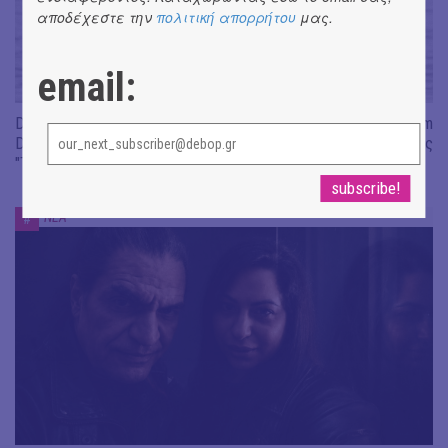
αποδέχεστε την
πολιτική απορρήτου
μας.
email:
Don't Let Me Be Misunderstood | Alexandros Livitsanos, Willem
Dafoe, Czech Studio Orchestra | Από το soundtrack της ταινίας
"The Birthday Party"
ΝΕΑ
#