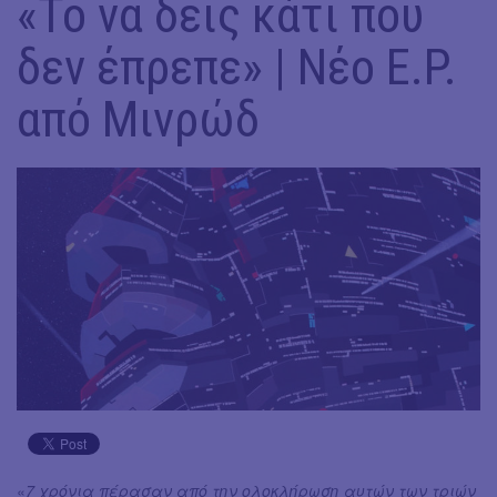
«Το να δεις κάτι που
δεν έπρεπε» | Νέο E.P.
από Μινρώδ
«
7 χρόνια πέρασαν από την ολοκλήρωση αυτών των τριών