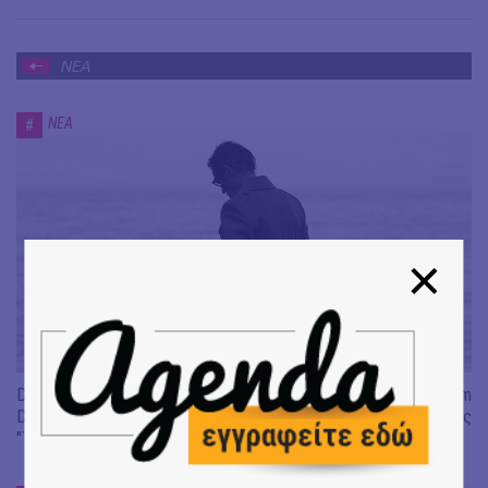
ΝΕΑ
ΝΕΑ
#
Don't Let Me Be Misunderstood | Alexandros Livitsanos, Willem
Dafoe, Czech Studio Orchestra | Από το soundtrack της ταινίας
"The Birthday Party"