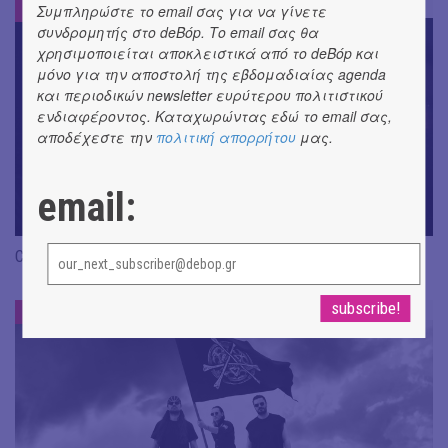
ΝΕΑ
Συμπληρώστε το email σας για να γίνετε
#
συνδρομητής στο deBόp. Το email σας θα
χρησιμοποιείται αποκλειστικά από το deBόp και
μόνο για την αποστολή της εβδομαδιαίας agenda
και περιοδικών newsletter ευρύτερου πολιτιστικού
ενδιαφέροντος. Καταχωρώντας εδώ το email σας,
αποδέχεστε την
πολιτική απορρήτου
μας.
email:
CRACK THE MIRROR - Art of Dreaming | Νέα κυκλοφορία
ΝΕΑ
#