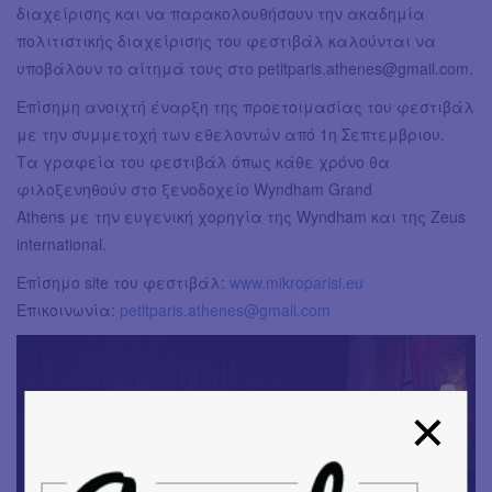
διαχείρισης και να παρακολουθήσουν την ακαδημία
πολιτιστικής διαχείρισης του φεστιβάλ καλούνται να
υποβάλουν το αίτημά τους στο
petitparis.athenes@gmail.com
.
Επίσημη ανοιχτή έναρξη της προετοιμασίας του φεστιβάλ
με την συμμετοχή των εθελοντών από 1η Σεπτεμβριου.
Τα γραφεία του φεστιβάλ όπως κάθε χρόνο θα
φιλοξενηθούν στο ξενοδοχείο Wyndham Grand
Athens με την ευγενική χορηγία της Wyndham και της Zeus
international.
Επίσημο site του φεστιβάλ:
www.mikroparisi.eu
Επικοινωνία:
petitparis.athenes@gmail.com