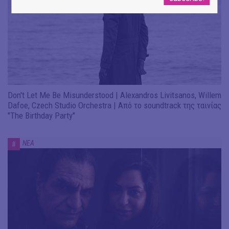
Don't Let Me Be Misunderstood | Alexandros Livitsanos, Willem
Dafoe, Czech Studio Orchestra | Από το soundtrack της ταινίας
"The Birthday Party"
ΝΕΑ
#