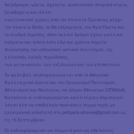
πεζόδρομοι, ωδεία, σχολεία, νεοκλασικά-ιστορικά κτίρια,
ξενοδοχεία και άλλοι
εναλλακτικοί χώροι) από την πλατεία Ομονοίας μέχρι
την πλατεία Βάθη, το Μεταξουργείο, τον Άγιο Παύλο και
το σταθμό Λαρίσης, όπου πολλοί δρόμοι έχουν γαλλικά
ονόματα και αποτελούν εδώ και χρόνια σημεία
συνάντησης του αθηναϊκού αστικού πολιτισμού, της
ελληνικής λαϊκής παράδοσης,
των μεταναστών, των ταξιδιωτών και των επισκεπτών.
To φεστιβάλ συνδιοργανώνεται από το Αθηναϊκό
Καλλιτεχνικό Δίκτυο και τον Οργανισμό Πολιτισμού,
Αθλητισμού και Νεολαίας του Δήμου Αθηναίων (ΟΠΑΝΔΑ).
Kαλούνται οι ενδιαφέρομενοι καλλιτέχνες-δημιουργοί-
λόγιοι κλπ να υποβάλουν προτάσεις συμμετοχής με
ηλεκτρονική αποστολή στο
petitparis.athenes@gmail.com
ως
τις 10 Σεπτεμβρίου.
Οι ενδιαφέρομενοι να συμμετέχουν ως εθελοντές