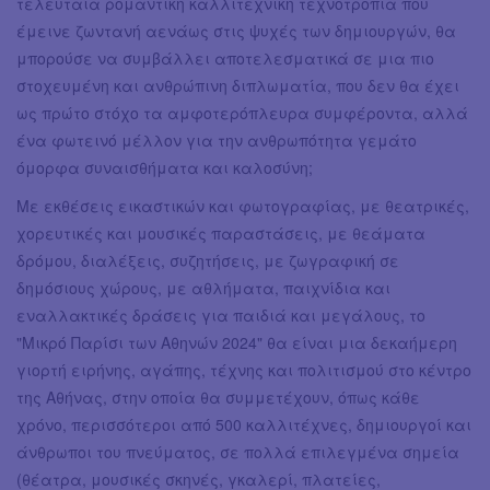
τελευταία ρομαντική καλλιτεχνική τεχνοτροπία που
έμεινε ζωντανή αενάως στις ψυχές των δημιουργών, θα
μπορούσε να συμβάλλει αποτελεσματικά σε μια πιο
στοχευμένη και ανθρώπινη διπλωματία, που δεν θα έχει
ως πρώτο στόχο τα αμφοτερόπλευρα συμφέροντα, αλλά
ένα φωτεινό μέλλον για την ανθρωπότητα γεμάτο
όμορφα συναισθήματα και καλοσύνη;
Mε εκθέσεις εικαστικών και φωτογραφίας, με θεατρικές,
χορευτικές και μουσικές παραστάσεις, με θεάματα
δρόμου, διαλέξεις, συζητήσεις, με ζωγραφική σε
δημόσιους χώρους, με αθλήματα, παιχνίδια και
εναλλακτικές δράσεις για παιδιά και μεγάλους, το
"Μικρό Παρίσι των Αθηνών 2024" θα είναι μια δεκαήμερη
γιορτή ειρήνης, αγάπης, τέχνης και πολιτισμού στο κέντρο
της Αθήνας, στην οποία θα συμμετέχουν, όπως κάθε
χρόνο, περισσότεροι από 500 καλλιτέχνες, δημιουργοί και
άνθρωποι του πνεύματος, σε πολλά επιλεγμένα σημεία
(θέατρα, μουσικές σκηνές, γκαλερί, πλατείες,