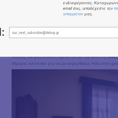
ενδιαφέροντος. Καταχωρώντ
email σας, αποδέχεστε την
πο
απορρήτου
μας.
Στις
11 Μαΐου 2024
, η
Οικία Καβάφη
άνοιξε ξανά τις πό
l:
έλξης επισκεπτών από όλο τον κόσμο. Υπό την αρχιτεκτο
και του
Θανάση Δεμίρη
, το μέρος όπου ο
Κ. Π. Καβάφης
δημιούργησε δεκάδες από τα έργα που τον ανέδειξαν σ
αναδιαμορφώθηκε, ώστε να αναδειχθεί η εικόνα της κατ
ποιητής, να φωτιστούν η σχέση του με την πόλη της
Αλεξ
σήμερα, αλλά και για να μεταφερθούμε πίσω στον χρό