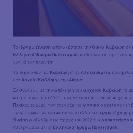
Το
Ίδρυμα Ωνάση
αποκατέστησε την
Οικία Καβάφη
στ
Ελληνικό Ίδρυμα Πολιτισμού
, καθιστώντας την έναν π
γωνιά του πλανήτη.
Το παρελθόν του
Καβάφη
στην
Αλεξάνδρεια
συνομιλεί
στο
Αρχείο Καβάφη
στην
Αθήνα
.
Ξεκινώντας με την απόκτηση του
αρχείου Καβάφη
το 2
και ερευνητές το 2019, την εγκαινίαση ενός νέου χώρου
Πλάκα
, το 2023, που στεγάζει το
φυσικό αρχείο
και τη
προσωπικών του αντικειμένων αλλά και
έργα τέχνης
με
Ωνάση
ανέλαβε στις αρχές του 2022 την
αποκατάστασ
συνεργασία με το
Ελληνικό Ίδρυμα Πολιτισμού
.