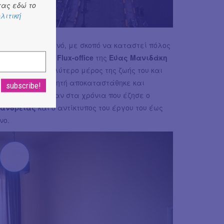
ας εδώ το
λιτική
ρτες της στο κοινό, με σκοπό να καταστεί πόλος
νική μελέτη του
Flux-office
της
Εύας Μανιδάκη
έζησε το μεγαλύτερο μέρος της ζωής του και
ε παγκόσμιο ποιητή αποκαταστάθηκε και
οικίας όπως ήταν στα χρόνια που έζησε ο
άνδρειας
και ο αντίκτυπος του έργου του έως
νο.