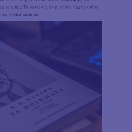
ε το χθες; Τη γειτονιά στην οποία περπατούσε
 πρώην
οδό Lepsius
;