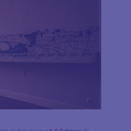
ραφε τα ποιήματά του ο
Κ. Π. Καβάφης
; Το