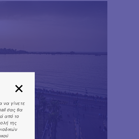
α να γίνετε
ail σας θα
ά από το
τολή της
ριοδικών
ικού