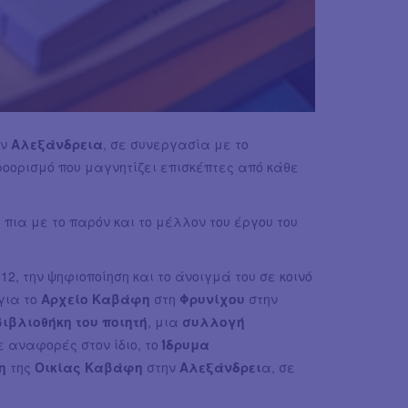
ην
Αλεξάνδρεια
, σε συνεργασία με το
ροορισμό που μαγνητίζει επισκέπτες από κάθε
 πια με το παρόν και το μέλλον του έργου του
012, την ψηφιοποίηση και το άνοιγμά του σε κοινό
 για το
Αρχείο Καβάφη
στη
Φρυνίχου
στην
βιβλιοθήκη του ποιητή
, μια
συλλογή
 αναφορές στον ίδιο, το
Ίδρυμα
η
της
Οικίας Καβάφη
στην
Αλεξάνδρει
α, σε