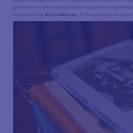
μπαλκόνι στο οποίο ονειρευόταν το αύριο και αναπολούσ
στο κέντρο της
Αλεξάνδρειας
; Το διαμέρισμά του στην