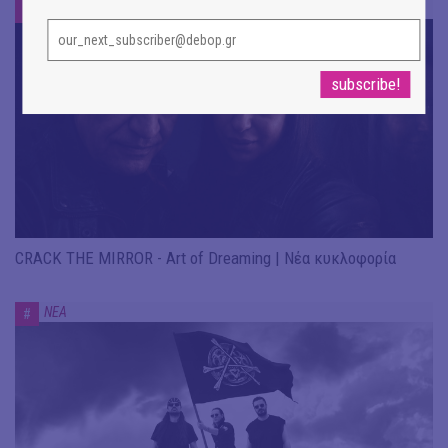
ΝΕΑ
#
CRACK THE MIRROR - Art of Dreaming | Νέα κυκλοφορία
ΝΕΑ
#