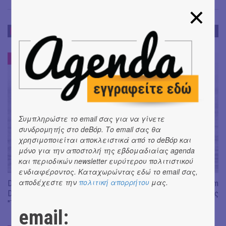
ΝΕΑ
ΝΕΑ
#
Συμπληρώστε το email σας για να γίνετε
συνδρομητής στο deBόp. Το email σας θα
χρησιμοποιείται αποκλειστικά από το deBόp και
μόνο για την αποστολή της εβδομαδιαίας agenda
και περιοδικών newsletter ευρύτερου πολιτιστικού
ενδιαφέροντος. Καταχωρώντας εδώ το email σας,
αποδέχεστε την
πολιτική απορρήτου
μας.
Don't Let Me Be Misunderstood | Alexandros Livitsanos, Willem
Dafoe, Czech Studio Orchestra | Από το soundtrack της ταινίας
"The Birthday Party"
email: