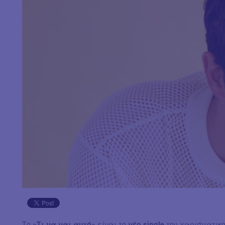
Το
«Τι να ναι αυτό»
είναι το
νέο single
του χαρισματικ