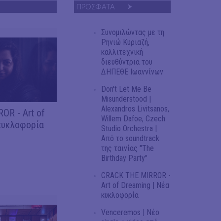
ΠΡΟΣΦΑΤΑ
Συνομιλώντας με τη
Ρηνιώ Κυριαζή,
καλλιτεχνική
διευθύντρια του
ΔΗΠΕΘΕ Ιωαννίνων
Don't Let Me Be
Misunderstood |
Alexandros Livitsanos,
OR - Art of
Willem Dafoe, Czech
κυκλοφορία
Studio Orchestra |
Από το soundtrack
της ταινίας "The
Birthday Party"
CRACK THE MIRROR -
Art of Dreaming | Νέα
κυκλοφορία
Venceremos | Νέο