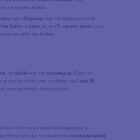
του ελληνικού δίσκου.
εμος»
και
«Κύματα»
και τα πρόσφατα viral
ίνα Σάττι
, ο
Leon
με το
«Τι να ναι αυτό»
μας
παν του νέου του δίσκου.
τα
, τo
ταξίδι
και την
ελευθερία
. Είναι το
μια πρώτη γεύση από τον δίσκο του L
eon Of
 και ανατρεπτικές συνεργασίες.
udio και λίγο καιρό αφού κυκλοφόρησε το
ns
επιστρέφει με τον πρώτο του
ολοκληρωμένο