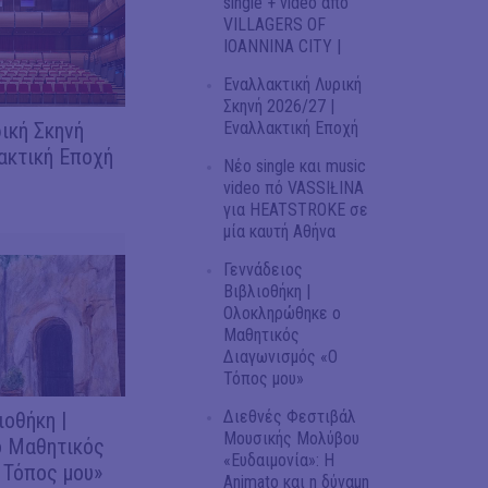
single + video από
VILLAGERS OF
IOANNINA CITY |
Εναλλακτική Λυρική
Σκηνή 2026/27 |
ική Σκηνή
Εναλλακτική Εποχή
ακτική Εποχή
Νέο single και music
video πό VASSIŁINA
για HEATSTROKE σε
μία καυτή Αθήνα
Γεννάδειος
Βιβλιοθήκη |
Ολοκληρώθηκε ο
Μαθητικός
Διαγωνισμός «Ο
Τόπος μου»
Διεθνές Φεστιβάλ
ιοθήκη |
Μουσικής Μολύβου
 Μαθητικός
«Ευδαιμονία»: Η
 Τόπος μου»
Animato και η δύναμη