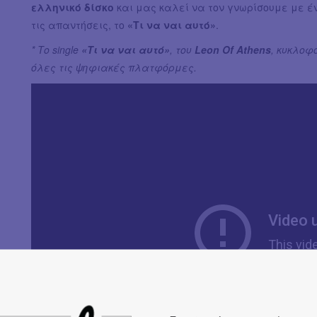
ελληνικό δίσκο
και μας καλεί να τον γνωρίσουμε με έν
τις απαντήσεις, το
«Τι να ναι αυτό»
.
* Το single
«Τι να ναι αυτό»
, του
Leon Of Athens
, κυκλοφ
όλες τις ψηφιακές πλατφόρμες.