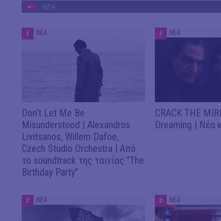
ΝΕΑ
ΝΕΑ
ΝΕΑ
#
#
Don't Let Me Be
CRACK THE MIRR
Misunderstood | Alexandros
Dreaming | Νέα 
Livitsanos, Willem Dafoe,
Czech Studio Orchestra | Από
το soundtrack της ταινίας "The
Birthday Party"
ΝΕΑ
ΝΕΑ
#
#