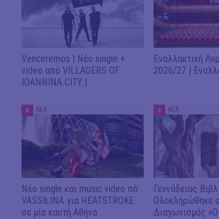
Venceremos | Νέο single +
Εναλλακτική Λυρ
video από VILLAGERS OF
2026/27 | Εναλλ
IOANNINA CITY |
ΝΕΑ
ΝΕΑ
#
#
Νέο single και music video πό
Γεννάδειος Βιβλ
VASSIŁINA για HEATSTROKE
Ολοκληρώθηκε ο
σε μία καυτή Αθήνα
Διαγωνισμός «Ο