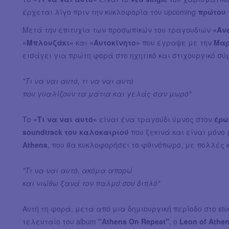
έρχεται λίγο πριν την κυκλοφορία του upcoming
πρώτου
Μετά την επιτυχία των προσωπικών του τραγουδιών
«Άν
«Μπλουζάκι»
και
«Αυτοκίνητο»
που έγραψε με την
Μαρ
εισάγει για πρώτη φορά στο ηχητικό και στιχουργικό σύμ
"Τι να ναι αυτό, τι να ναι αυτό
που γυαλίζουν τα μάτια και γελάς σαν μωρό"
Το
«Τι να ναι αυτό»
είναι ένα τραγούδι ύμνος στον
έρω
soundtrack του καλοκαιριού
που ξεκινά και είναι μόνο 
Athens
, που θα κυκλοφορήσει το φθινόπωρο, με πολλές
"Τι να ναι αυτό, ακόμα απορώ
και νιώθω ξανά τον παλμό σου διπλό"
Αυτή τη φορά, μετά από μια δημιουργική περίοδο στο st
τελευταίο του album
"Athens On Repeat"
, ο
Leon of Athe