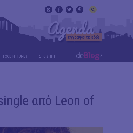
T FOOD N' TUNES
ΣΤΟ ΣΠΙΤΙ
 single από Leon of