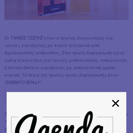
Oι ΤΑΙΝΙΕΣ ΤΣΕΠΗΣ είναι ο πρώτος διαγωνισμός για
ταινίες γυρισμένες με κινητό τηλέφωνο από
δημιουργικούς ανθρώπους. Στην πρώτη διοργάνωση έγινε
ανοιχτό κάλεσμα για ταινίες μυθοπλασίας, ντοκιμαντέρ,
ή οπτικά δοκίμια γυρισμένες με αποκλειστική χρήση
κινητού. Το θέμα της πρώτης αυτής διοργάνωσης ήταν
“ΣΑΒΒΑΤΟ ΒΡΑΔΥ”
.
ΤΑΙΝΙΕΣ ΤΣΕΠΗΣ: open call 2023
Υποβλήθηκαν περισσότερες από 200 ταινίες! Επιλέχθηκαν
16 ταινίες για το διαγωνιστικό, όπου το κοινό είχε την
ευκαιρία να τις παρακολουθήσει ελεύθερα online για 15