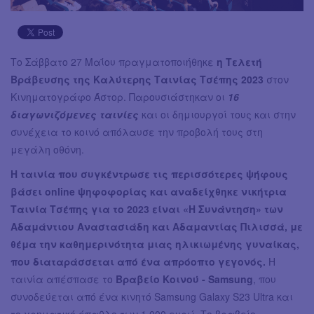
Το Σάββατο 27 Μαΐου πραγματοποιήθηκε
η Τελετή
Βράβευσης της Καλύτερης Ταινίας Τσέπης 2023
στον
Κινηματογράφο Άστορ. Παρουσιάστηκαν οι
16
διαγωνιζόμενες ταινίες
και οι δημιουργοί τους και στην
συνέχεια το κοινό απόλαυσε την προβολή τους στη
μεγάλη οθόνη.
Η ταινία που συγκέντρωσε τις περισσότερες ψήφους
βάσει online ψηφοφορίας και αναδείχθηκε νικήτρια
Ταινία Τσέπης για το 2023 είναι «Η Συνάντηση» των
Αδαμάντιου Αναστασιάδη και Αδαμαντίας Πιλισσά, με
θέμα την καθημερινότητα μιας ηλικιωμένης γυναίκας,
που διαταράσσεται από ένα απρόοπτο γεγονός.
Η
ταινία απέσπασε το
Βραβείο Κοινού - Samsung
, που
συνοδεύεται από ένα κινητό Samsung Galaxy S23 Ultra και
το χρηματικό έπαθλο των 1.000 ευρώ. Το βραβείο