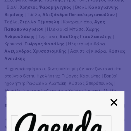
| Βιολί,
Χρήστος Ψαρομήλιγκος
| Βιολί,
Καλογιάννης
Βεράνης
| Τσέλο,
Αλεξάνδρα Παπαστεργιοπούλου
|
Τσέλο,
Στέλλα Τέμπρελη
| Κοντραμπάσο,
Άγης
Παπαπαναγιώτου
| Ηλεκτρικό Μπάσο,
Χάρης
Ανδρουλάκης
| Τύμπανα,
Βασίλης Γιασλακιώτης
|
Κρουστά,
Γιώργος Φασόλης
| Ηλεκτρική κιθάρα,
Αλέξανδρος Χρυσοστομίδης
| Ακουστική κιθάρα,
Κώστας
Ανετάκης
Η ηχογράφηση και η βιντεοσκόπηση έγιναν ζωντανά στο
στούντιο Sierra. Ηχολήπτης: Γιώργος Καρυώτης | Βοηθοί
ηχολήπτη: Ραφαέλα Λιαπάκη, Κώστας Σπυρόπουλος |
Μεγάλο "ευχαριστώ" και στον Χρήστο Ζορμπά | Μείξη
ήχου και παραγωγή: Κώστας Ανετάκης | Βοηθοί
παραγωγής: Σπύρος Μέντης & Εμμανουέλα Φοινοκαλιώτη
| Σκηνοθεσία: Πάνος Ηλιόπουλος | Εικονοληψία: Πάνος
Ηλιόπουλος, Παναγιώτης Λεοντής, Μιχάλης Παπαϊωάννου,
Μιχαήλ Κοτσιεβ, Εμμανουέλα Μπέη, Dodon Vasile,