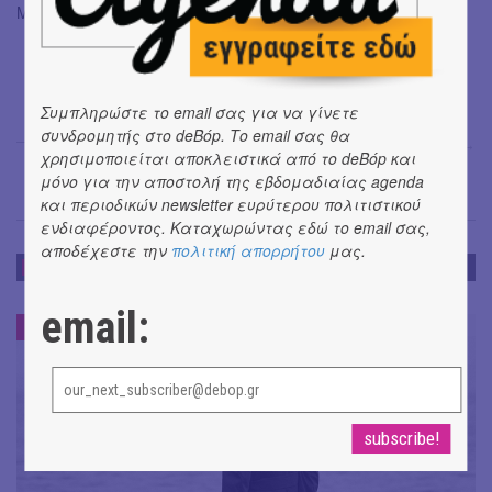
Μαριάννα Λεονταρίδη, Jussi Parnanen, Πάνος Ανδριανός
Συμπληρώστε το email σας για να γίνετε
συνδρομητής στο deBόp. Το email σας θα
Μαρία Σπανουδάκη
→
χρησιμοποιείται αποκλειστικά από το deBόp και
μόνο για την αποστολή της εβδομαδιαίας agenda
και περιοδικών newsletter ευρύτερου πολιτιστικού
ενδιαφέροντος. Καταχωρώντας εδώ το email σας,
αποδέχεστε την
πολιτική απορρήτου
μας.
ΝΕΑ
email:
ΝΕΑ
#