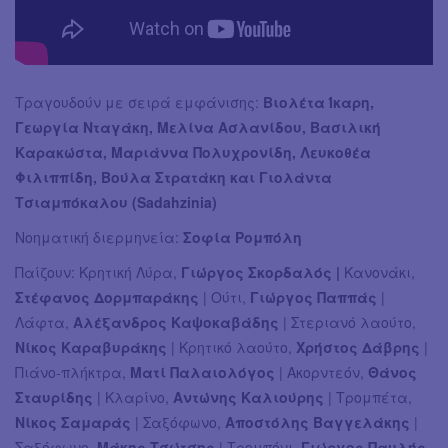
Τραγουδούν με σειρά εμφάνισης:
Βιολέτα Ίκαρη,
Γεωργία Νταγάκη, Μελίνα Ασλανίδου, Βασιλική
Καρακώστα, Μαριάννα Πολυχρονίδη, Λευκοθέα
Φιλιππίδη, Βούλα Στρατάκη και Γιολάντα
Τσιαμπόκαλου (Sadahzinia)
Νοηματική διερμηνεία:
Σοφία Ρομπόλη
Παίζουν: Κρητική Λύρα,
Γιώργος Σκορδαλός |
Κανονάκι,
Στέφανος Δορμπαράκης
| Ούτι,
Γιώργος Παππάς
|
Λάφτα,
Αλέξανδρος Καψοκαβάδης
| Στεριανό λαούτο,
Νίκος Καραβυράκης
| Κρητικό λαούτο,
Χρήστος Δάβρης
|
Πιάνο-πλήκτρα,
Ματί Παλαιολόγος
| Ακορντεόν,
Θάνος
Σταυρίδης
| Κλαρίνο,
Αντώνης Καλιούρης
| Τρομπέτα,
Νίκος Σαμαράς
| Σαξόφωνο,
Αποστόλης Βαγγελάκης
|
Σαξόφωνο,
Μάκης Τσώτσης
| Τρομπόνι,
Γιώργος Παυλής