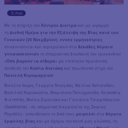
Με τη στήριξη του
Κέντρου Διοτίμα
και με αφορμή
τη
Διεθνή Ημέρα για την Εξάλειψη της Βίας κατά των
Γυναικών (25 Νοεμβρίου)
,
εννέα ερμηνεύτριες
συναντιούνται και αφιερώνουν στα
δεκάδες θύματα
γυναικοκτονιών
τη σπαρακτική διασκευή του τραγουδιού
«Όσο βαρούν τα σίδερα»
με επιπλέον πρωτότυπη
σύνθεση του
Κώστα Ανετάκη
και πρωτότυπο στίχο του
Παντελή Κυραμαργιού
.
Βιολέτα Ίκαρη, Γεωργία Νταγάκη, Μελίνα Ασλανίδου,
Βασιλική Καρακώστα, Μαριάννα Πολυχρονίδη, Λευκοθέα
Φιλιππίδη, Βούλα Στρατάκη και Γιολάντα Τσιαμπόκαλου
(Sadahzinia) - σε νοηματική διερμηνεία της Σοφίας
Ρομπόλη - απευθύνουν το δικό τους
μοιρολόι
στα
θύματα
έμφυλης βίας
και με όχημα την κοινή μας γλώσσα, τη
μουσική, φωνάζουν μαζί το δικό τους
"Καμιά Μόνη"
, μια