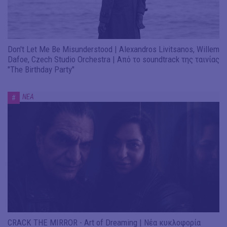
Don't Let Me Be Misunderstood | Alexandros Livitsanos, Willem
Dafoe, Czech Studio Orchestra | Από το soundtrack της ταινίας
"The Birthday Party"
ΝΕΑ
#
CRACK THE MIRROR - Art of Dreaming | Νέα κυκλοφορία