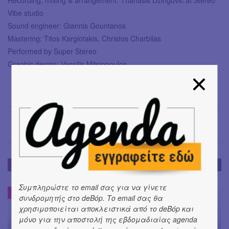
Vibe studio
Sound engineer: Giannis Gountanos
Mastering: Titos Kargiotakis, Christos Charbilas
Performed by Super Stereo
Graphic design: Vassilis Mitsiopoulos
Έφη Χρυσού
→
ΝΕΑ
Συμπληρώστε το email σας για να γίνετε
ΝΕΑ
#
συνδρομητής στο deBόp. Το email σας θα
χρησιμοποιείται αποκλειστικά από το deBόp και
μόνο για την αποστολή της εβδομαδιαίας agenda