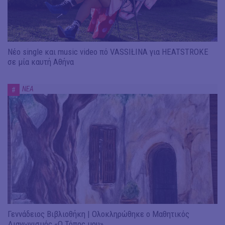
Νέο single και music video πό VASSIŁINA για HEATSTROKE
σε μία καυτή Αθήνα
ΝΕΑ
#
Γεννάδειος Βιβλιοθήκη | Ολοκληρώθηκε ο Μαθητικός
Διαγωνισμός «Ο Τόπος μου»