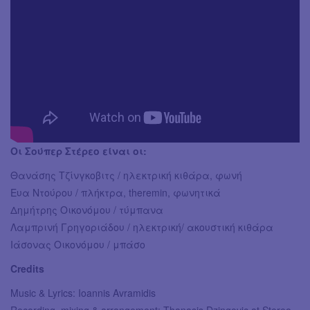
Οι Σούπερ Στέρεο είναι οι:
Θανάσης Τζίνγκοβιτς / ηλεκτρική κιθάρα, φωνή
Ευα Ντούρου / πλήκτρα, theremin, φωνητικά
Δημήτρης Οικονόμου / τύμπανα
Λαμπρινή Γρηγοριάδου / ηλεκτρική/ ακουστική κιθάρα
Ιάσονας Οικονόμου / μπάσο
Credits
Music & Lyrics: Ioannis Avramidis
Recording, mixing & arrangement: Thanasis Dzingovic at Stereo