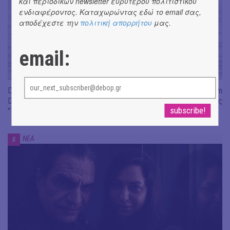
και περιοδικών newsletter ευρύτερου πολιτιστικού
ενδιαφέροντος. Καταχωρώντας εδώ το email σας,
αποδέχεστε την
πολιτική απορρήτου
μας.
email:
Don't Let Me Be Misunderstood | Alexandros Livitsanos, Willem
Dafoe, Czech Studio Orchestra | Από το soundtrack της ταινίας
"The Birthday Party"
ΝΕΑ
#