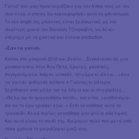
Γατιά'' και μας προετοιμάζουν για τον δίσκο τους με τον
ίδιο τίτλο, ο οποίος θα κυκλοφορήσει αυτό το φθινόπωρο.
Το νέο single της μπάντας είναι ξεσηκωτικό, με την
ιδιαίτερη χροιά του Θανάση Τζίνγκοβιτς να δένει
υπέροχα με το χαοτικό και έντονο production.
«Σαν τα γατιά»
Κάπου στο μακρινό 2010 και βγάλε…Συγκάτοικοι σε μια
μονοκατοικία στην Άνω Πόλη, έρωτες, μουσικές,
συγκροτήματα, πάρτυ, αλκοόλ, τσιγάρα κι άλλα... «σαν
τα γατιά» ψιθύρισε κάποτε ο Γιάννης κι ύστερα
ξεχύθηκαν από μέσα του τα λόγια και οι συγχορδίες...
«Θέλω να το τραγουδήσω αυτό!», του είπα, «αισθάνομαι
σα να το έχω γράψει εγώ...» Έτσι γεννήθηκε αυτό το
τραγούδι. Αλλά κυρίως γεννήθηκε μια φιλία αδελφική.
Και αυτό είναι το παιδί της. Χαίρομαι πολύ που μετά από
τόσα χρόνια το μοιράζομαι μαζί σας.