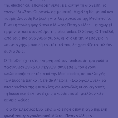
της electronica, επανερμηνεύει με αυτήν τη διάθεση, το
τραγούδι «Στον Ουρανό» σε μουσική Μιχάλη Κουμπιού και
ποίηση Διονύση Καψάλη για λογαριασμό της Meditelectro.
Είναι η πρώτη φορά που ο Μίλτος Πασχαλίδης... εισχωρεί
ερμηνευτικά στον κόσμο της electronica. Ο λόγος; Ο ThroDef,
από τους πιο αναγνωρίσιμους dj σ' όλη την Μεσόγειο: η
«συμπαγής» μουσική ταυτότητά του, δε χρειάζεται πλέον
συστάσεις.
O ThroDef έχει στο ενεργητικό του remixes σε τραγούδια
πασίγνωστων καλλιτεχνών: συνθέσεις του έχουν
κυκλοφορήσει εκτός από την Meditelectro, σε συλλογές
των Buddha Bar και Café de Anatolia. «Σκαρφαλώνει» τα
σκαλοπάτια της επιτυχίας αλματωδώς κι αν αγαπάς
τη house και δεν τον έχεις ακούσει ποτέ, μάλλον κάτι
κάνεις λάθος.
Το αποτέλεσμα; Ένα ψηφιακό single όπου η αγαπημένη
φωνή του τραγουδοποιού Μίλτου Πασχαλίδη και