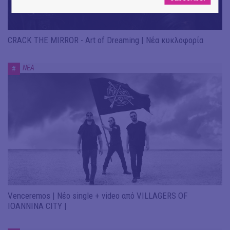
CRACK THE MIRROR - Art of Dreaming | Νέα κυκλοφορία
ΝΕΑ
#
Venceremos | Νέο single + video από VILLAGERS OF
IOANNINA CITY |