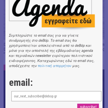
Συμπληρώστε το email σας για να γίνετε
συνδρομητής στο deBόp. Το email σας θα
Don't Let Me Be Misunderstood | Alexandros Livitsanos, Willem
χρησιμοποιείται αποκλειστικά από το deBόp και
Dafoe, Czech Studio Orchestra | Από το soundtrack της ταινίας
μόνο για την αποστολή της εβδομαδιαίας agenda
"The Birthday Party"
και περιοδικών newsletter ευρύτερου πολιτιστικού
ενδιαφέροντος. Καταχωρώντας εδώ το email σας,
αποδέχεστε την
πολιτική απορρήτου
μας.
ΝΕΑ
#
email: