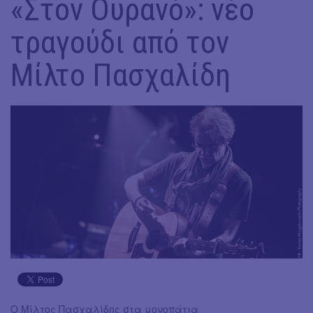
«Στον Ουρανό»: νέο
τραγούδι από τον
Μίλτο Πασχαλίδη
Ο Μίλτος Πασχαλίδης στα μονοπάτια