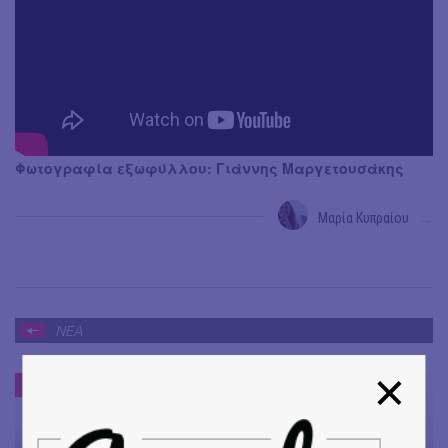
Φωτογραφία εξωφύλλου: Γιάννης Μαργετουσάκης
Μαρία Κυπραίου
→
ΝΕΑ
ΝΕΑ
#