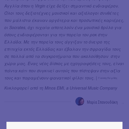
Αγγλία όπου η Virgin είχε δείξει σημαντικό ενδιαφέρον.
Όλοι τους δεξιοτέχνες μουσικοί και αξιόλογοι συνθέτες
που μάλιστα έκαναν αργότερα και προσωπικές καριέρες,
οι Socrates, όχι τυχαία αποτελούν ένα μουσικό θρύλο για
όσους ενδιαφέρονται για την πορεία του ροκ στην
Ελλάδα. Με την πορεία τους άγγιξαν το όνειρο της
επιτυχία εκτός Ελλάδας και έβαλαν την σφραγίδα τους
σε πολλά από τα συγκροτήματα που ακολούθησαν στην
χώρα μας. Ένας νέος δίσκος με ηχογραφήσεις τους, είναι
πάντα κάτι που συγκινεί αυτούς που πίστεψαν στην αξία
τους και παραμένουν φανατικοί φίλοι τους.
|
Γιάννης Πετρίδης
Κυκλοφορεί από τη Minos EMI, a Universal Music Company
Μαρία Σπανουδάκη
→