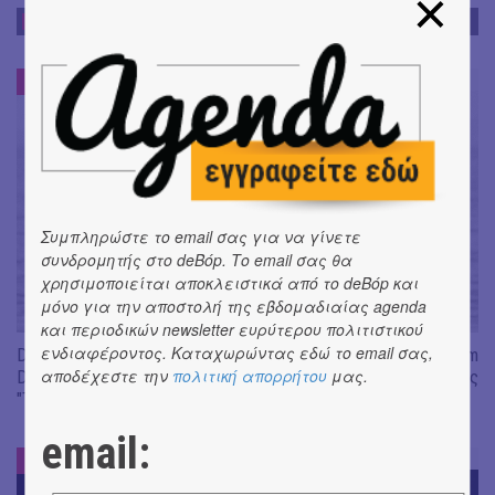
ΝΕΑ
ΝΕΑ
#
Συμπληρώστε το email σας για να γίνετε
συνδρομητής στο deBόp. Το email σας θα
χρησιμοποιείται αποκλειστικά από το deBόp και
μόνο για την αποστολή της εβδομαδιαίας agenda
και περιοδικών newsletter ευρύτερου πολιτιστικού
ενδιαφέροντος. Καταχωρώντας εδώ το email σας,
Don't Let Me Be Misunderstood | Alexandros Livitsanos, Willem
αποδέχεστε την
πολιτική απορρήτου
μας.
Dafoe, Czech Studio Orchestra | Από το soundtrack της ταινίας
"The Birthday Party"
email:
ΝΕΑ
#