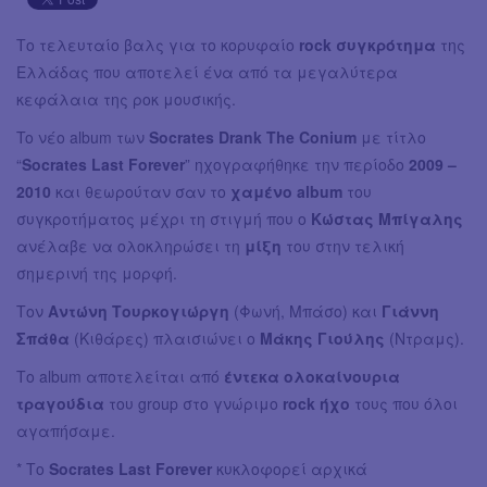
Το τελευταίο βαλς για το κορυφαίο
rock συγκρότημα
της
Ελλάδας που αποτελεί ένα από τα μεγαλύτερα
κεφάλαια της ροκ μουσικής.
To νέο album των
Socrates Drank The Conium
με τίτλο
“
Socrates Last Forever
” ηχογραφήθηκε την περίοδο
2009 –
2010
και θεωρούταν σαν το
χαμένο album
του
συγκροτήματος μέχρι τη στιγμή που ο
Κώστας Μπίγαλης
ανέλαβε να ολοκληρώσει τη
μίξη
του στην τελική
σημερινή της μορφή.
Τον
Αντώνη Τουρκογιώργη
(Φωνή, Μπάσο) και
Γιάννη
Σπάθα
(Κιθάρες) πλαισιώνει ο
Μάκης Γιούλης
(Ντραμς).
Το album αποτελείται από
έντεκα ολοκαίνουρια
τραγούδια
του group στο γνώριμο
rock ήχο
τους που όλοι
αγαπήσαμε.
* Το
Socrates Last Forever
κυκλοφορεί αρχικά