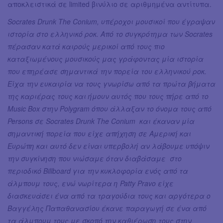
αποκλειστικά σε limited βινύλιο σε αριθμημένα αντίτυπα.
Socrates Drunk The Conium, υπέροχοι μουσικοί που έγραψαν
ιστορία στο ελληνικό ροκ. Από το συγκρότημα των Socrates
πέρασαν κατά καιρούς μερικοί από τους πιο
καταξιωμένους μουσικούς μας γράφοντας μία ιστορία
που επηρέασε σημαντικά την πορεία του ελληνικού ροκ.
Είχα την ευκαιρία να τους γνωρίσω από τα πρώτα βήματα
της καριέρας τους και ήμουν αυτός που τους πήρε από το
Music Box στην Polygram όπου άλλαξαν το όνομα τους από
Persons σε Socrates Drunk The Conium και έκαναν μία
σημαντική πορεία που είχε απήχηση σε Αμερική και
Ευρώπη και αυτό δεν είναι υπερβολή αν λάβουμε υπόψιν
την συγκίνηση που νιώσαμε όταν διαβάσαμε στο
περιοδικό Billboard για την κυκλοφορία ενός από τα
άλμπουμ τους, ενώ νωρίτερα η Patty Pravo είχε
διασκευάσει ένα από τα τραγούδια τους και αργότερα ο
Βαγγέλης Παπαθανασίου έκανε παραγωγή σε ένα από
τα άλμπουμ τους με σκοπό την καθιέρωση τους στην