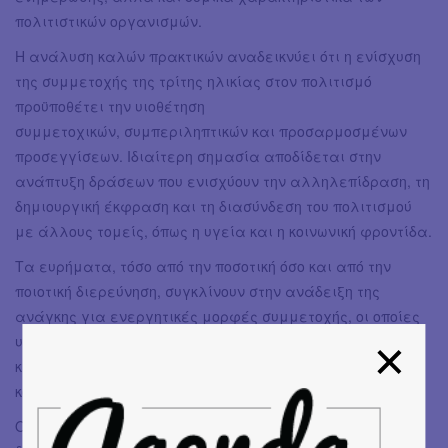
πολιτιστικών οργανισμών.
Η ανάλυση καλών πρακτικών αναδεικνύει ότι η ενίσχυση
της συμμετοχής της τρίτης ηλικίας στον πολιτισμό
προϋποθέτει την υιοθέτηση
συμμετοχικών, συμπεριληπτικών και προσαρμοσμένων
προσεγγίσεων. Ιδιαίτερη σημασία αποδίδεται στην
ανάπτυξη δράσεων που ενισχύουν την αλληλεπίδραση, τη
δημιουργική έκφραση και τη διασύνδεση του πολιτισμού
με άλλους τομείς, όπως η υγεία και η κοινωνική φροντίδα.
Τα ευρήματα, τόσο από την ποσοτική όσο και από την
ποιοτική διερεύνηση, συγκλίνουν στην ανάδειξη της
ανάγκης για ενεργητικές μορφές συμμετοχής, οι οποίες
υπερβαίνουν την παθητική κατανάλωση δραστηριοτήτων
και ενισχύουν τη δημιουργικότητα, την
κοινωνική αλληλεπίδραση και την αίσθηση του ανήκειν.
Ομοίως, η ποιοτική έρευνα έδειξε πως η έννοια της