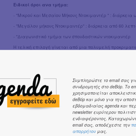
Ειδικοί όροι ανα τμήμα:
- "Μικρού και Μεσαίου Μήκους Ντοκιμαντέρ " : διάρκεια 
- "Μεγάλου μήκους Ντοκιμαντέρ" : διάρκεια από 60 λεπτ
- "Διαγωνιστικό τμήμα των σπουδαστικών ντοκιμαντέρ
Η τελική επιλογή γίνεται από μια πολυμελή προκριματι
Ένωσης Ελληνικού Ντοκιμαντέρ, με θέαση όλων των υπο
προδιαγραφές.
ΚΑΤΑΛΗΚΤΙΚΗ ΗΜΕΡΟΜΗΝΙΑ ΥΠΟΒΟΛΗΣ : 3 Ιουλίου 2026
Συμπληρώστε το email σας γι
Για περαιτέρω διευκρινίσεις ή πληροφορίες παρακαλού
συνδρομητής στο deBόp. Το em
manoixta@gmail.com
χρησιμοποιείται αποκλειστικ
deBόp και μόνο για την αποσ
Ας δείξουμε και φέτος ότι "Η πραγματικότητα γράφει 
εβδομαδιαίας agenda και πε
newsletter ευρύτερου πολιτιστ
Ένωση Ελληνικού Ντοκιμαντέρ
ενδιαφέροντος. Καταχωρώντ
email σας, αποδέχεστε την
πο
απορρήτου
μας.