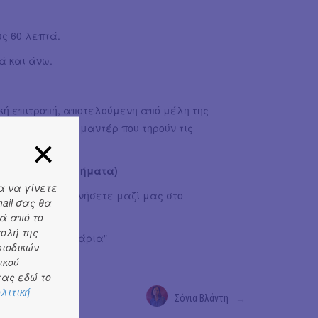
ως 60 λεπτά.
ά και άνω.
κή επιτροπή, αποτελούμενη από μέλη της
βληθέντων ντοκιμαντέρ που τηρούν τις
 (Για όλα τα τμήματα)
α να γίνετε
με να επικοινωνήσετε μαζί μας στο
ail σας θα
ά από το
τολή της
τα καλύτερα σενάρια"
ριοδικών
ικού
ας εδώ το
λιτική
Σόνια Βλάντη
→