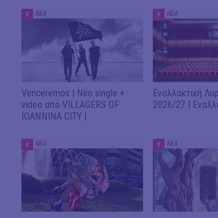
ΝΕΑ
ΝΕΑ
#
#
Venceremos | Νέο single +
Εναλλακτική Λυρ
video από VILLAGERS OF
2026/27 | Εναλλ
IOANNINA CITY |
ΝΕΑ
ΝΕΑ
#
#