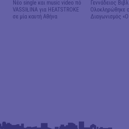
Νέο single και music video πό
Γεννάδειος Βιβλ
VASSIŁINA για HEATSTROKE
Ολοκληρώθηκε ο
σε μία καυτή Αθήνα
Διαγωνισμός «Ο