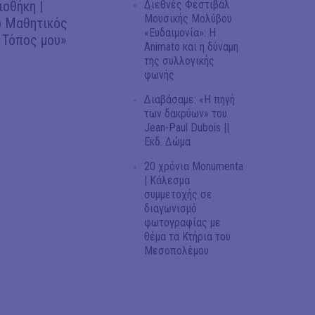
Διεθνές Φεστιβάλ
ιοθήκη |
Μουσικής Μολύβου
 Μαθητικός
«Ευδαιμονία»: Η
 Τόπος μου»
Animato και η δύναμη
της συλλογικής
φωνής
Διαβάσαμε: «Η πηγή
των δακρύων» του
Jean-Paul Dubois ||
Εκδ. Δώμα
20 χρόνια Monumenta
| Κάλεσμα
συμμετοχής σε
διαγωνισμό
φωτογραφίας με
θέμα τα Κτήρια του
Μεσοπολέμου