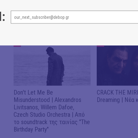
l:
ΝΕΑ
ΝΕΑ
ΝΕΑ
#
#
Don't Let Me Be
CRACK THE MIRR
Misunderstood | Alexandros
Dreaming | Νέα 
Livitsanos, Willem Dafoe,
Czech Studio Orchestra | Από
το soundtrack της ταινίας "The
Birthday Party"