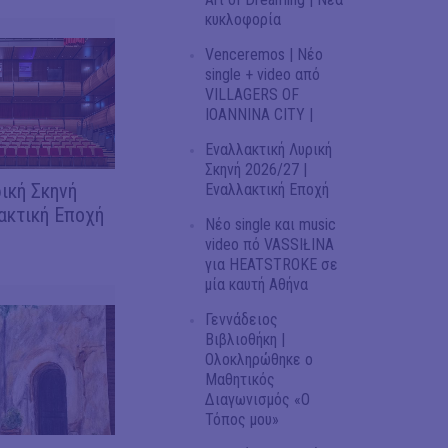
κυκλοφορία
Venceremos | Νέο
single + video από
VILLAGERS OF
IOANNINA CITY |
Εναλλακτική Λυρική
Σκηνή 2026/27 |
ική Σκηνή
Εναλλακτική Εποχή
ακτική Εποχή
Νέο single και music
video πό VASSIŁINA
για HEATSTROKE σε
μία καυτή Αθήνα
Γεννάδειος
Βιβλιοθήκη |
Ολοκληρώθηκε ο
Μαθητικός
Διαγωνισμός «Ο
Τόπος μου»