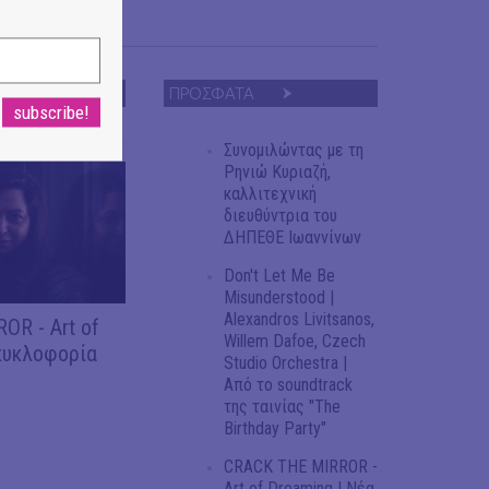
ΠΡΟΣΦΑΤΑ
Συνομιλώντας με τη
Ρηνιώ Κυριαζή,
καλλιτεχνική
διευθύντρια του
ΔΗΠΕΘΕ Ιωαννίνων
Don't Let Me Be
Misunderstood |
Alexandros Livitsanos,
OR - Art of
Willem Dafoe, Czech
κυκλοφορία
Studio Orchestra |
Από το soundtrack
της ταινίας "The
Birthday Party"
CRACK THE MIRROR -
Art of Dreaming | Νέα