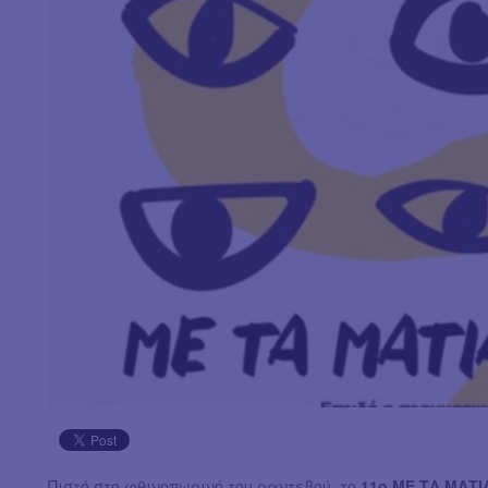
Πιστό στο φθινοπωρινό του ραντεβού, το
11ο ΜΕ ΤΑ ΜΑΤΙ