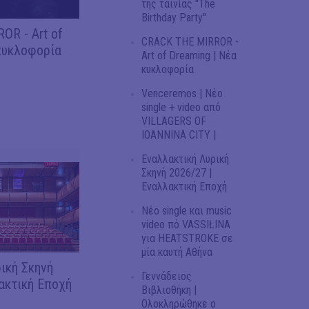
της ταινίας "The
Birthday Party"
OR - Art of
CRACK THE MIRROR -
κυκλοφορία
Art of Dreaming | Νέα
κυκλοφορία
Venceremos | Νέο
single + video από
VILLAGERS OF
IOANNINA CITY |
Εναλλακτική Λυρική
Σκηνή 2026/27 |
Εναλλακτική Εποχή
Νέο single και music
video πό VASSIŁINA
για HEATSTROKE σε
μία καυτή Αθήνα
ική Σκηνή
Γεννάδειος
ακτική Εποχή
Βιβλιοθήκη |
Ολοκληρώθηκε ο