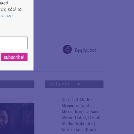
ικού
ας εδώ το
λιτική
Έφη Χρυσού
→
ΠΡΟΣΦΑΤΑ
Don't Let Me Be
Misunderstood |
Alexandros Livitsanos,
Willem Dafoe, Czech
Studio Orchestra |
Από το soundtrack