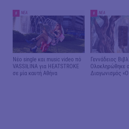
ΝΕΑ
ΝΕΑ
#
#
Νέο single και music video πό
Γεννάδειος Βιβλ
VASSIŁINA για HEATSTROKE
Ολοκληρώθηκε ο
σε μία καυτή Αθήνα
Διαγωνισμός «Ο