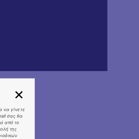
α να γίνετε
ail σας θα
ά από το
τολή της
ριοδικών