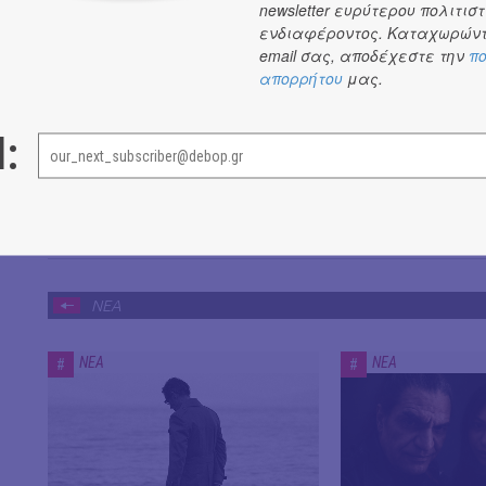
newsletter ευρύτερου πολιτιστ
Music Composed and Performed by Pavlos Pavlidis & Aki Rei
ενδιαφέροντος. Καταχωρώντ
Lyrics by Pavlos Pavlidis
email σας, αποδέχεστε την
πο
Recording, Mix & Edit: Aki Rei
απορρήτου
μας.
Mastering: Ekelon (the Cave Mastering Athens)
Produced by Aki Rei
l:
ΝΕΑ
ΝΕΑ
ΝΕΑ
#
#