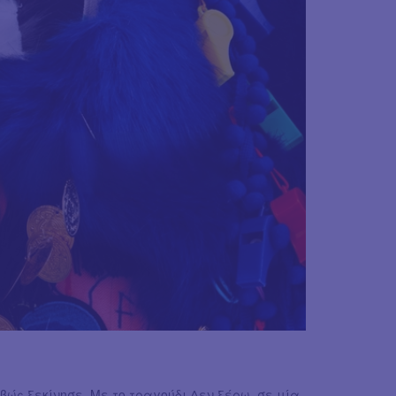
ώς ξεκίνησε. Με το τραγούδι Δεν ξέρω, σε μία