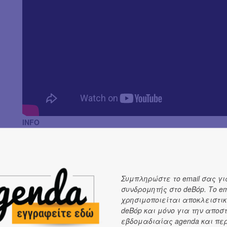
INFO
Παύλος Παυλίδης
New Single
ΔΕΝ ΞΕΡΩ (other version)
Διαθέσιμο σε όλες τις ψηφιακές πλατφόρμες
Συμπληρώστε το email σας γι
συνδρομητής στο deBόp. Το em
CREDITS:
χρησιμοποιείται αποκλειστικ
deBόp και μόνο για την αποσ
Video created by Vasilis Kehagias
εβδομαδιαίας agenda και πε
Art direction & costume design by Vasilis Kehagias