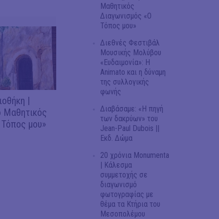
Μαθητικός
Διαγωνισμός «Ο
Τόπος μου»
Διεθνές Φεστιβάλ
Μουσικής Μολύβου
«Ευδαιμονία»: Η
Animato και η δύναμη
της συλλογικής
φωνής
ιοθήκη |
Διαβάσαμε: «Η πηγή
 Μαθητικός
των δακρύων» του
 Τόπος μου»
Jean-Paul Dubois ||
Εκδ. Δώμα
20 χρόνια Monumenta
| Κάλεσμα
συμμετοχής σε
διαγωνισμό
φωτογραφίας με
θέμα τα Κτήρια του
Μεσοπολέμου