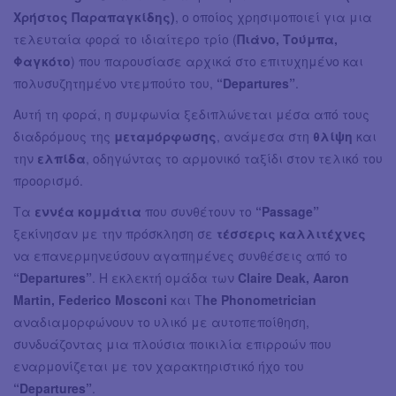
Χρήστος Παραπαγκίδης)
, ο οποίος χρησιμοποιεί για μια
τελευταία φορά το ιδιαίτερο τρίο (
Πιάνο, Τούμπα,
Φαγκότο
) που παρουσίασε αρχικά στο επιτυχημένο και
πολυσυζητημένο ντεμπούτο του,
“Departures”
.
Αυτή τη φορά, η συμφωνία ξεδιπλώνεται μέσα από τους
διαδρόμους της
μεταμόρφωσης
, ανάμεσα στη
θλίψη
και
την
ελπίδα
, οδηγώντας το αρμονικό ταξίδι στον τελικό του
προορισμό.
Τα
εννέα κομμάτια
που συνθέτουν το
“Passage”
ξεκίνησαν με την πρόσκληση σε
τέσσερις καλλιτέχνες
να επανερμηνεύσουν αγαπημένες συνθέσεις από το
“Departures”
. Η εκλεκτή ομάδα των
Claire Deak, Aaron
Martin, Federico Mosconi
και T
he Phonometrician
αναδιαμορφώνουν το υλικό με αυτοπεποίθηση,
συνδυάζοντας μια πλούσια ποικιλία επιρροών που
εναρμονίζεται με τον χαρακτηριστικό ήχο του
“Departures”
.