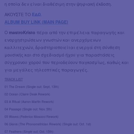
η οποία δεν είναι διαθέσιμη στην ψηφιακή έκδοση.
ΑΚΟΥΣΤΕ ΤΟ
ΕΔΩ
.
ALBUM BUY LINK (MAIN PAGE)
Ο
mastroKristo
πέρα από την επιμέλεια παραγωγής και
ενορχηστρώσεων γνωστών και ανερχόμενων
καλλιτεχνών, δραστηριοποιείται ενεργά στη σύνθεση
μουσικής και στο σχεδιασμό ήχου για παραστάσεις
σύγχρονου χορού που περιοδεύουν παγκοσμίως, καθώς και
για μεγάλες τηλεοπτικές παραγωγές.
TRACK LIST
01 The Dream (Single out: Sept. 13th)
02 Ocean (Claire Deak Rework)
03 A Ritual (Aaron Martin Rework)
04 Passage (Single out: Nov. 5th)
05 Waves (Federico Mosconi Rework)
06 Gionis (The Phonometrician Rework) (Single out: Oct. 1st)
07 Feathers (Single out: Oct. 15th)