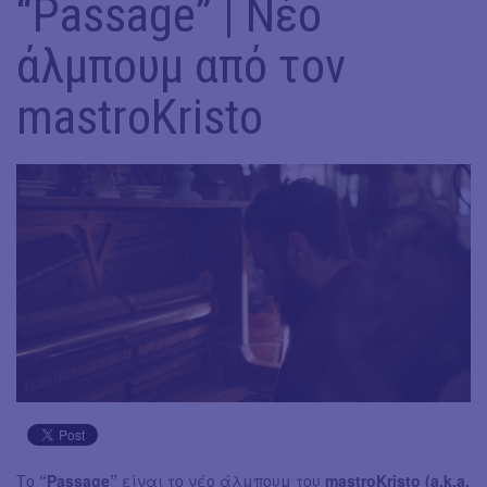
“Passage” | Νέο
άλμπουμ από τον
mastroKristo
Το
“Passage”
είναι το νέο άλμπουμ του
mastroKristo (a.k.a.