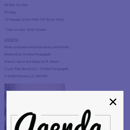
08 After the Rain
09 Elegy
10 Passage (Drone Edit) (CD Bonus Track)
* Total run time: 45:40 minutes
CREDITS
Music composed and produced by μastroKristo
Mastered by Christos Parapagidis
Artwork, layout and design by R. Keane
© Lost Tribe Sound LLC / Christos Parapagidis
℗ Settled Scores LLC (ASCAP)