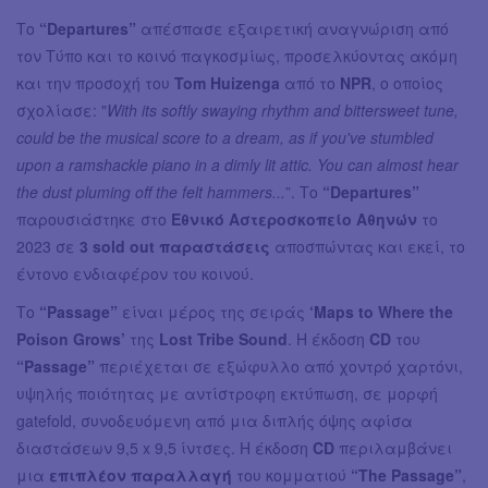
Το
“Departures”
απέσπασε εξαιρετική αναγνώριση από
τον Τύπο και το κοινό παγκοσμίως, προσελκύοντας ακόμη
και την προσοχή του
Tom Huizenga
από το
NPR
, ο οποίος
σχολίασε: "
With its softly swaying rhythm and bittersweet tune,
could be the musical score to a dream, as if you've stumbled
upon a ramshackle piano in a dimly lit attic. You can almost hear
the dust pluming off the felt hammers...
”. Το
“Departures”
παρουσιάστηκε στο
Εθνικό Αστεροσκοπείο Αθηνών
το
2023 σε
3 sold out παραστάσεις
αποσπώντας και εκεί, το
έντονο ενδιαφέρον του κοινού.
Το
“Passage”
είναι μέρος της σειράς
‘Maps to Where the
Poison Grows’
της
Lost Tribe Sound
. Η έκδοση
CD
του
“Passage”
περιέχεται σε εξώφυλλο από χοντρό χαρτόνι,
υψηλής ποιότητας με αντίστροφη εκτύπωση, σε μορφή
gatefold, συνοδευόμενη από μια διπλής όψης αφίσα
διαστάσεων 9,5 x 9,5 ίντσες. Η έκδοση
CD
περιλαμβάνει
μια
επιπλέον παραλλαγή
του κομματιού
“The Passage”
,