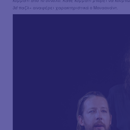
κομμάτι από το σύνολο. Κάθε κομμάτι μπορεί να κουμπώ
3d παζλ»
αναφέρει χαρακτηριστικά ο Μουαουάντ.