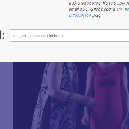
ενδιαφέροντος. Καταχωρώντ
email σας, αποδέχεστε την
πο
απορρήτου
μας.
l: