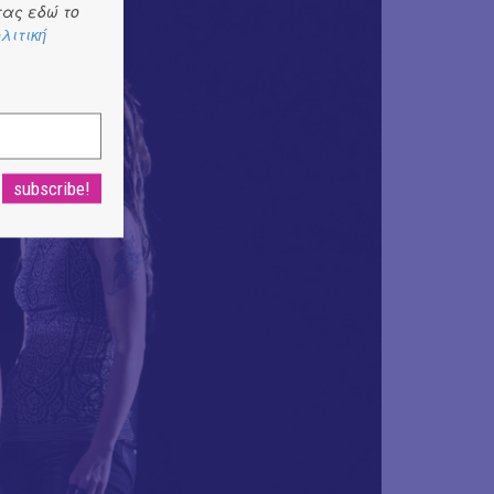
ας εδώ το
λιτική