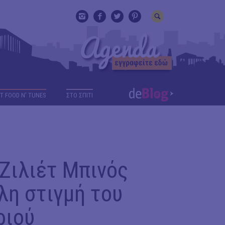
T FOOD N' TUNES
ΣΤΟ ΣΠΙΤΙ
Ζιλιέτ Μπινός
λη στιγμή του
ριού