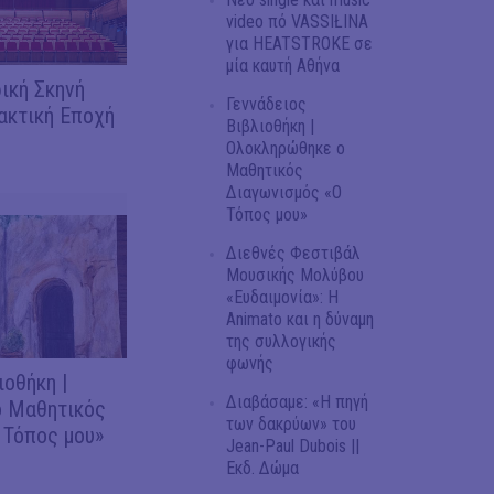
video πό VASSIŁINA
για HEATSTROKE σε
μία καυτή Αθήνα
ική Σκηνή
Γεννάδειος
ακτική Εποχή
Βιβλιοθήκη |
Ολοκληρώθηκε ο
Μαθητικός
Διαγωνισμός «Ο
Τόπος μου»
Διεθνές Φεστιβάλ
Μουσικής Μολύβου
«Ευδαιμονία»: Η
Animato και η δύναμη
της συλλογικής
φωνής
ιοθήκη |
Διαβάσαμε: «Η πηγή
 Μαθητικός
των δακρύων» του
 Τόπος μου»
Jean-Paul Dubois ||
Εκδ. Δώμα