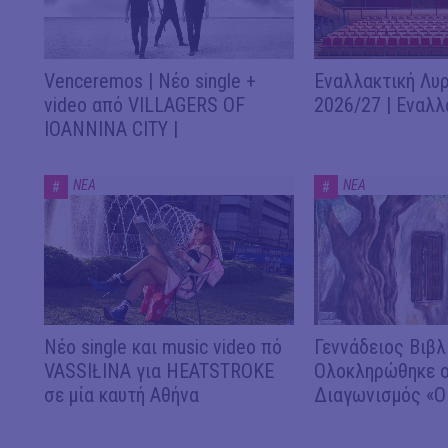
Venceremos | Νέο single +
Εναλλακτική Λυρ
video από VILLAGERS OF
2026/27 | Εναλλ
IOANNINA CITY |
ΝΕΑ
ΝΕΑ
#
#
Νέο single και music video πό
Γεννάδειος Βιβλ
VASSIŁINA για HEATSTROKE
Ολοκληρώθηκε ο
σε μία καυτή Αθήνα
Διαγωνισμός «Ο