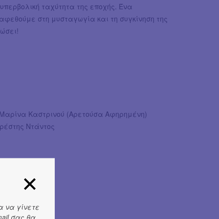
υπερβολική ταχύτητα της εποχής. Ένα
 αφεθούμε στη μυσταγωγία και τη συγκίνηση της
ώσει!
 Μαρίνα Καστρινού (Αρετούσα Αφηρημένη)
Ορέστης Ντάντος
λα
α να γίνετε
ail σας θα