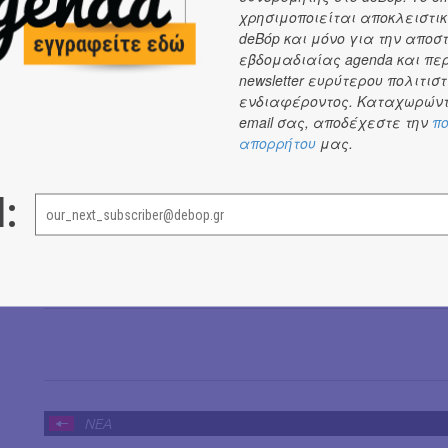
χρησιμοποιείται αποκλειστικ
Ενορχηστρώσεις: Ορέστης Ντάντος, Λεωνίδας Πετρόπου
deBόp και μόνο για την αποσ
εβδομαδιαίας agenda και πε
Μίξη - Mastering : Λεωνίδας Πετρόπουλος (studio Anaconda
newsletter ευρύτερου πολιτιστ
Σκίτσα: Απόστολος Πλαχούρης
ενδιαφέροντος. Καταχωρώντ
email σας, αποδέχεστε την
πο
Παραγωγή: LEAP
απορρήτου
μας.
Διεύθυνση παραγωγής: Χρήστος Κορτσέλης
Creative director: Αιμιλία Μιχαηλίδου
l:
Μεγάλο ευχαριστώ στους Ελευθερία Περαθωράκη, Όλγ
Αντωνόπουλο, Έφη Χουντή, Ορφέα Ντάντο και Μαρία Ζαρ
ΝΕΑ