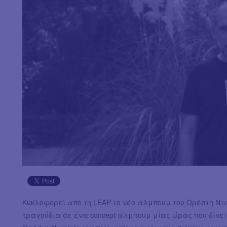
Κυκλοφορεί από τη LEAP το νέο άλμπουμ του Ορέστη Ντ
τραγούδια σε ένα concept άλμπουμ μίας ώρας που δίνε