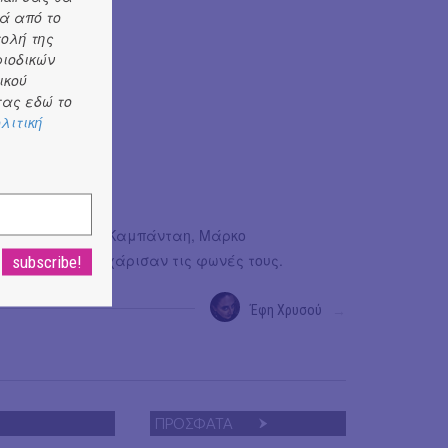
ά από το
λος
τολή της
ριοδικών
)
ικού
ας εδώ το
λιτική
α Τάσσου, Έφη Καμπάνταη, Μάρκο
κάδα που μου χάρισαν τις φωνές τους.
Έφη Χρυσού
→
ΠΡΟΣΦΑΤΑ