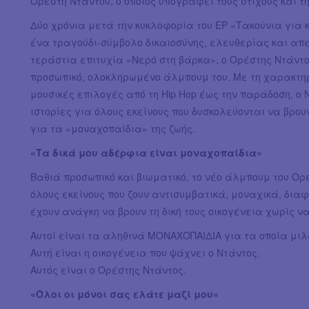
Ορέστη Ντάντου, ο οποίος υπογράφει τους στίχους και τ
Δύο χρόνια μετά την κυκλοφορία του ΕP «Τακούνια για
ένα τραγούδι-σύμβολο δικαιοσύνης, ελευθερίας και απ
τεράστια επιτυχία «Νερό στη βάρκα», ο Ορέστης Ντάντο
προσωπικό, ολοκληρωμένο άλμπουμ του. Με τη χαρακτηρι
μουσικές επιλογές από τη Hip Hop έως την παράδοση, ο 
ιστορίες για όλους εκείνους που δυσκολεύονται να βρου
για τα «μοναχοπαίδια» της ζωής.
«Τα δικά μου αδέρφια είναι μοναχοπαίδια»
Βαθιά προσωπικό και βιωματικό, το νέο άλμπουμ του Ορ
όλους εκείνους που ζουν αντισυμβατικά, μοναχικά, διαφ
έχουν ανάγκη να βρουν τη δική τους οικογένεια χωρίς 
Αυτοί είναι τα αληθινά ΜΟΝΑΧΟΠΑΙΔΙΑ για τα οποία μιλ
Αυτή είναι η οικογένεια που ψάχνει ο Ντάντος.
Αυτός είναι ο Ορέστης Ντάντος.
«Όλοι οι μόνοι σας ελάτε μαζί μου»