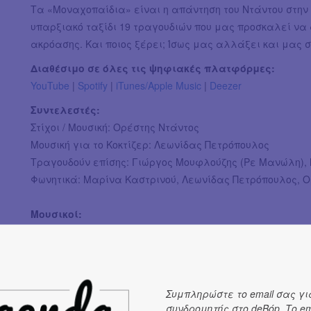
Τα «Μοναχοπαίδια» είναι η απάντηση του Ντάντου στην 
υπαρξιακό ταξίδι 19 τραγουδιών που μας προσκαλεί να
ακρόασης. Και ποιος ξέρει; Ίσως μας αλλάξει και μας σ
Διαθέσιμο σε όλες τις ψηφιακές πλατφόρμες:
YouTube
|
Spotify
|
iTunes/Apple Music
|
Deezer
Συντελεστές:
Στίχοι / Μουσική: Ορέστης Ντάντος
Μουσική για το Κοκτίζερ: Λεωνίδας Πετρόπουλος
Τραγουδούν επίσης: Γιώργος Μουφλούζης (Ρε Μανώλη),
Φωνητικά: Μαρίνα Καστρινού, Λεωνίδας Πετρόπουλος, 
Μουσικοί:
Λεωνίδας Πετρόπουλος: programming, μπάσο, πλήκτρα,
ηλεκτρική κιθάρα, έγχορδα, drums, κρουστά, μπάσο, βιό
Ορέστης Ντάντος: κιθάρες, πλήκτρα, πιάνο, programming,
μελόντικα, κρουστά, μαντολίνο, τρομπέτα, γιουκαλίλι
Συμπληρώστε το email σας γι
Γιώργος Καρδιανός: κιθάρες
συνδρομητής στο deBόp. Το em