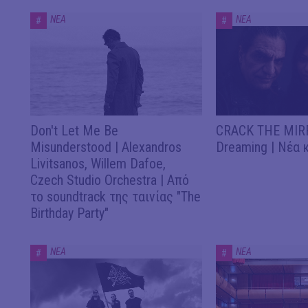
ΝΕΑ
ΝΕΑ
#
#
Don't Let Me Be
CRACK THE MIRR
Misunderstood | Alexandros
Dreaming | Νέα 
Livitsanos, Willem Dafoe,
Czech Studio Orchestra | Από
το soundtrack της ταινίας "The
Birthday Party"
ΝΕΑ
ΝΕΑ
#
#