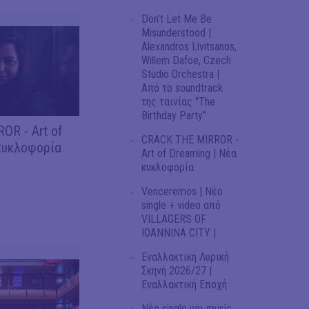
Don't Let Me Be
Misunderstood |
Alexandros Livitsanos,
Willem Dafoe, Czech
Studio Orchestra |
Από το soundtrack
της ταινίας "The
Birthday Party"
OR - Art of
CRACK THE MIRROR -
κυκλοφορία
Art of Dreaming | Νέα
κυκλοφορία
Venceremos | Νέο
single + video από
VILLAGERS OF
IOANNINA CITY |
Εναλλακτική Λυρική
Σκηνή 2026/27 |
Εναλλακτική Εποχή
Νέο single και music