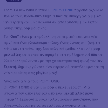
There’s a new band in town! Οι
POPn’TONIC
παρουσιάζουν το
πρώτο τους προσωπικό single
“One”
σε συνεργασία με τον
Ίαν Στρατή
και μας καλούν να απολαύσουμε 3+ λεπτά
αυθεντικής
pop
μουσικής.
Το
“One”
είναι μια πρόσκληση σε περιπέτεια, μια νέα
αρχή και ένα γλυκόπικρο τέλος, ένας ύμνος στη ζωή, τα
κάτω και τα πάνω της. Νοσταλγικά synths, κλασικές
pop
μελωδίες
και
dance αναφορές
στα εμβληματικά
90s
και
00s
ολοκληρώνονται με την χαρακτηριστική φωνή του
Ίαν
Στρατή
, δημιουργώντας ένα εκρηκτικό αποτέλεσμα και τη
νέα προσθήκη στις playlists μας!
Λίγα λόγια για τους POPn’TONIC
Οι
POPn’TONIC
είναι μια
pop
απελευθέρωση. Mια
μπάντα που αποτελείται από ένα
μεταβαλλόμενο
lineup 11
ξεχωριστών και ταλαντούχων
μουσικών
, που
συνεργάζονται με τα μεγαλύτερα ονόματα της