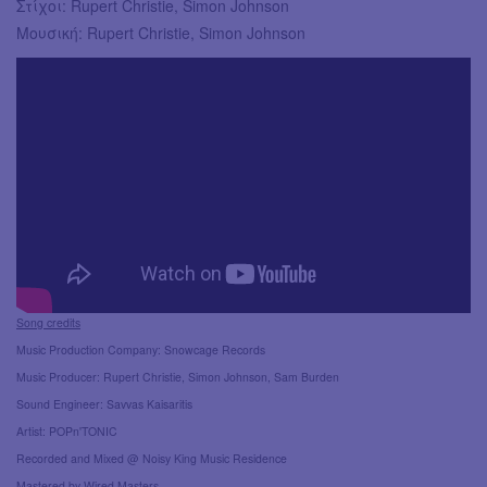
Στίχοι: Rupert Christie, Simon Johnson
Μουσική: Rupert Christie, Simon Johnson
Song credits
Music Production Company: Snowcage Records
Music Producer: Rupert Christie, Simon Johnson, Sam Burden
Sound Engineer: Savvas Kaisaritis
Artist: POPn'TONIC
Recorded and Mixed @ Noisy King Music Residence
Mastered by Wired Masters