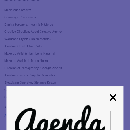
Music video credits:
Snowcage Productions
Dimitra Kalogera - Ioannis Nikiforos
Creative Direction: About Creative Agency
Wardrobe Stylist: Vina Neofotistou
Assistant Stylist: Elina Psillou
Make up Artist & Hair: Lena Karamali
Make up Assistant: Maria Norra
Direction of Photography: Georgia Arvaniti
Assistant Camera: Vagelis Kasapakis
Steadicam Operator: Stefanos Knapp
Gaffer: Giorgos Haris Pournias
Gaffer Assistant: Dimitrios Mavrogiannis
* Ακολουθήστε τους POPn’TONIC:
Site
|
Facebook
|
Instagram