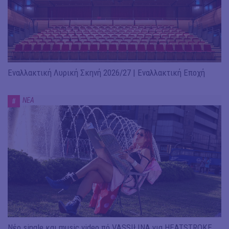
Εναλλακτική Λυρική Σκηνή 2026/27 | Εναλλακτική Εποχή
ΝΕΑ
#
Νέο single και music video πό VASSIŁINA για HEATSTROKE