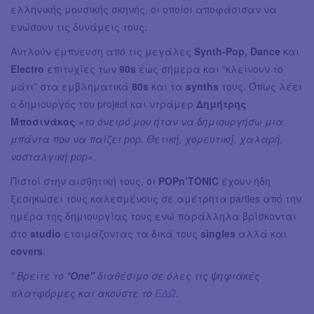
ελληνικής μουσικής σκηνής, οι οποίοι αποφάσισαν να
ενώσουν τις δυνάμεις τους.
Αντλούν έμπνευση από τις μεγάλες
Synth-Pop, Dance
και
Electro
επιτυχίες των
90s
έως σήμερα και “κλείνουν το
μάτι” στα εμβληματικά
80s
και τα
synths
τους. Όπως λέει
ο δημιουργός του project και ντράμερ
Δημήτρης
Μποσινάκος
«
το όνειρό μου ήταν να δημιουργήσω μια
μπάντα που να παίζει pop. Θετική, χορευτική, χαλαρή,
νοσταλγική pop
».
Πιστοί στην αισθητική τους, οι
POPn’TONIC
έχουν ήδη
ξεσηκώσει τους καλεσμένους σε αμέτρητα parties από την
ημέρα της δημιουργίας τους ενώ παράλληλα βρίσκονται
στο
studio
ετοιμάζοντας τα δικά τους
singles
αλλά και
covers
.
* Βρείτε το "
One"
διαθέσιμο σε όλες τις ψηφιακές
πλατφόρμες και ακούστε το
ΕΔΩ
.