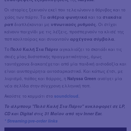
Οι ιστορίες ξεκινούν εκεί που τελειώνουν ο θόρυβος και το
χάος των πάρτυ. Τα
αιθέρια φωνητικά
και τα
στακάτα
ραπ
διαπλέκονται με
υπνωτικούς ρυθμούς
. Οι στίχοι
κάνουν παιχνίδι με τις λέξεις, προσπερνούν τα κλισέ της
ποπ κουλτούρας και συναντούν
αρχέγονα σύμβολα
.
Το
Πολύ Καλή Στα Πάρτυ
αγκαλιάζει το σκοτάδι και τις
σκιές μίας δυστοπικής πραγματικότητας, όμως
ταυτόχρονα διακατέχεται από μία παιδική αισιοδοξία και
είναι ανυποχώρητα αυτοσαρκαστικό. Και κάπως έτσι, με
λυρισμό, πάθος και θάρρος, η
Nalyssa Green
ανοίγει μία
νέα σελίδα στην σύγχρονη ελληνική ποπ.
Aκούστε το κομμάτι στο
soundcloud
.
To άλμπουμ "Πολύ Καλή Στα Πάρτυ" κυκλοφορεί σε LP,
CD και Digital στις 31 Μαϊου από την Inner Ear.
* Streaming/pre-order links