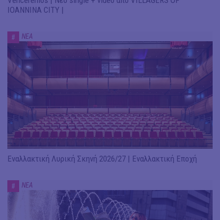
Venceremos | Νέο single + video από VILLAGERS OF
IOANNINA CITY |
ΝΕΑ
#
Εναλλακτική Λυρική Σκηνή 2026/27 | Εναλλακτική Εποχή
ΝΕΑ
#