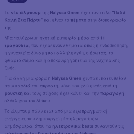
Το
νέο άλμπουμ
της
Nalyssa Green
έχει τον τίτλο
“Πολύ
Καλή Στα Πάρτυ”
και είναι το
πέμπτο
στην δισκογραφία
της.
Μία πολύχρωμη ηχητική εμπειρία μέσα από
11
τραγούδια
, που εξερευνούν θέματα όπως η ενδοσκόπηση,
η γυναικεία δύναμη και αλληλεγγύη, ο έρωτας, το
φθαρτό σώμα και η απόκρυφη γοητεία της νυχτερινής
ζωής.
Για άλλη μια φορά η
Nalyssa Green
χτυπάει κατευθείαν
στην καρδιά του ακροατή, μόνο που εδώ εκτός από τη
μουσική
και τους στίχους έχει κάνει και την
παραγωγή
ολόκληρου του δίσκου.
Το άλμπουμ πάλλεται από μια εξωπραγματική
ενέργεια, που δημιουργεί μία ηλεκτρισμένη
ατμόσφαιρα, όπου τα
ηλεκτρονικά beats
συναντούν τις
εσωστρεφείς εξομολογήσεις
της
Nalyssa
.