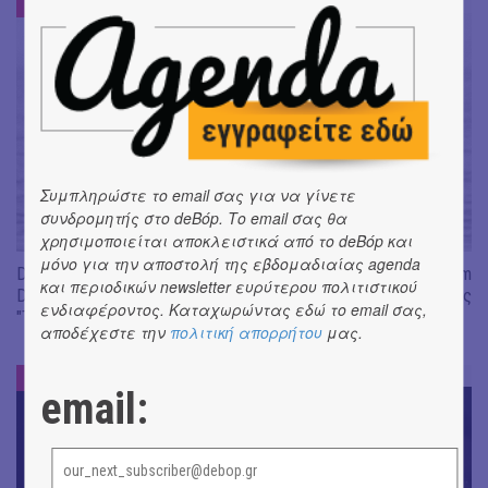
ΝΕΑ
#
Συμπληρώστε το email σας για να γίνετε
συνδρομητής στο deBόp. Το email σας θα
χρησιμοποιείται αποκλειστικά από το deBόp και
μόνο για την αποστολή της εβδομαδιαίας agenda
Don't Let Me Be Misunderstood | Alexandros Livitsanos, Willem
και περιοδικών newsletter ευρύτερου πολιτιστικού
Dafoe, Czech Studio Orchestra | Από το soundtrack της ταινίας
ενδιαφέροντος. Καταχωρώντας εδώ το email σας,
"The Birthday Party"
αποδέχεστε την
πολιτική απορρήτου
μας.
ΝΕΑ
#
email: