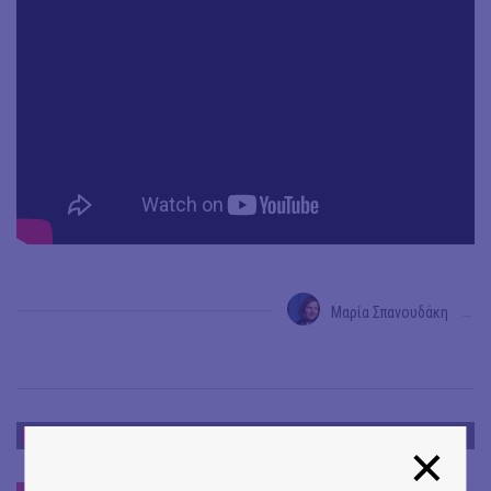
Μαρία Σπανουδάκη
→
ΝΕΑ