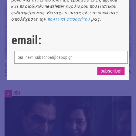
και περιοδικών newsletter ευρύτερου πολιτιστικού
ενδιαφέροντος. Καταχωρώντας εδώ το email σας,
αποδέχεστε την
πολιτική απορρήτου
μας.
email:
Don't Let Me Be Misunderstood | Alexandros Livitsanos, Willem
Dafoe, Czech Studio Orchestra | Από το soundtrack της ταινίας
"The Birthday Party"
ΝΕΑ
#