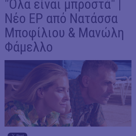
"Όλα είναι μπροστά" |
Nέο EP από Νατάσσα
Μποφίλιου & Μανώλη
Φάμελλο