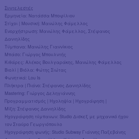
Συντελεστές
Ερμηνεία: Νατάσσα Μποφίλιου
Στίχοι | Μουσική: Μανώλης Φάμελλος
Ενορχήστρωση: Μανώλης Φάμελλος, Στέφανος
Δανιηλίδης
Τύμπανα: Μανώλης Γιαννίκιος
Μπάσο: Γιώργος Μπουλντής
Κιθάρες: Αλέκος Βουλγαράκης, Μανώλης Φάμελλος
Βιολί | Βιόλα: Φώτης Σιώτας
Φωνητικά: Lou Is
Πλήκτρα | Πιάνο: Στέφανος Δανιηλίδης
Mastering: Γιώργος Δεληγιάννης
Προγραμματισμός | Ηχοληψία | Ηχογράφηση |
Μίξη: Στέφανος Δανιηλίδης
Ηχογράφηση τύμπανων: Studio Δισκεξ με μηχανικό ήχου
τον Σταύρο Γεωργιόπουλο
Ηχογράφηση φωνής: Studio Subway Γιάννης Παξεβάνης