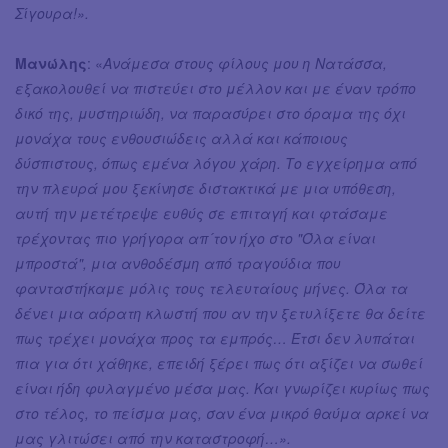
Σίγουρα!».
Μανώλης
: «
Ανάμεσα στους φίλους μου η Νατάσσα,
εξακολουθεί να πιστεύει στο μέλλον και με έναν τρόπο
δικό της, μυστηριώδη, να παρασύρει στο όραμα της όχι
μονάχα τους ενθουσιώδεις αλλά και κάποιους
δύσπιστους, όπως εμένα λόγου χάρη. Το εγχείρημα από
την πλευρά μου ξεκίνησε διστακτικά με μια υπόθεση,
αυτή την μετέτρεψε ευθύς σε επιταγή και φτάσαμε
τρέχοντας πιο γρήγορα απ´τον ήχο στο "Όλα είναι
μπροστά", μια ανθοδέσμη από τραγούδια που
φανταστήκαμε μόλις τους τελευταίους μήνες. Όλα τα
δένει μια αόρατη κλωστή που αν την ξετυλίξετε θα δείτε
πως τρέχει μονάχα προς τα εμπρός… Έτσι δεν λυπάται
πια για ότι χάθηκε, επειδή ξέρει πως ότι αξίζει να σωθεί
είναι ήδη φυλαγμένο μέσα μας. Και γνωρίζει κυρίως πως
στο τέλος, το πείσμα μας, σαν ένα μικρό θαύμα αρκεί να
μας γλιτώσει από την καταστροφή…».