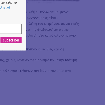
ας εδώ το
λιτική
ς του. Έχουμε δουλέψει πάνω σε κείμενα
Ίψεν, Φρέιν. Οι συναντήσεις είναι
 λειτουργίας, μελέτη του κειμένου, σωματικές
χεδιασμούς. Μέσω της διαδικασίας αυτής,
, καθώς η παρουσίαση στο κοινό ολοκληρώνει
 ερασιτέχνες ηθοποιούς, καθώς και σε
υς, χωρίς κανένα περιορισμό και στην ισότιμη
ειρά παραστάσεων τον Ιούνιο του 2022 στο