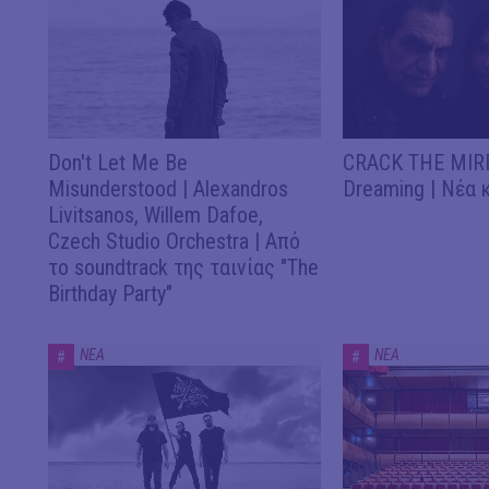
Don't Let Me Be
CRACK THE MIRR
Misunderstood | Alexandros
Dreaming | Νέα 
Livitsanos, Willem Dafoe,
Czech Studio Orchestra | Από
το soundtrack της ταινίας "The
Birthday Party"
ΝΕΑ
ΝΕΑ
#
#