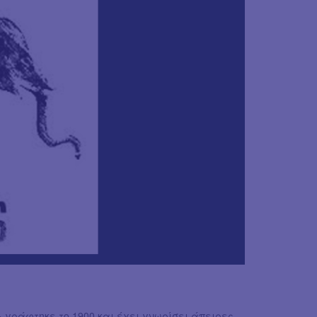
 γράφτηκε το 1900 και έχει γνωρίσει άπειρες