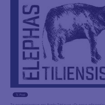
Το αριστούργημα του Αντόν Τσέχωφ «Οι τρεις αδερφές»