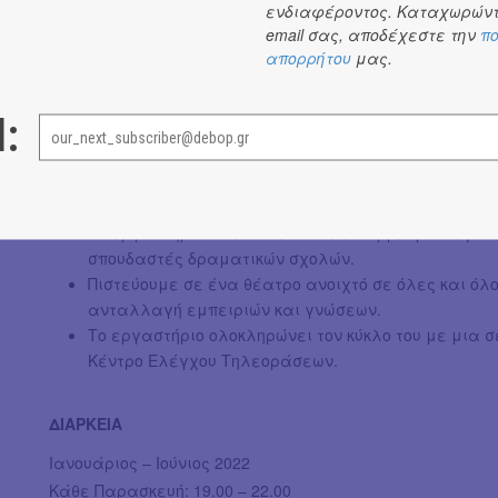
ενδιαφέροντος. Καταχωρώντ
email σας, αποδέχεστε την
πο
Το εργαστήριο διανύει την δωδέκατη χρονιά λειτουργία
απορρήτου
μας.
Μολιέρου, Μπόρχες, Σοφοκλή, Τσέχοφ, Μπέκετ, Σαίξπηρ, 
εβδομαδιαίες. Μελετάμε όλα τα στάδια της υποκριτικής
l:
ασκήσεις, ασκήσεις λόγου, υποκριτικές ασκήσεις, αυτοσ
συλλέγουμε το υλικό που θα αποτελέσει την παράσταση
την διαδικασία.
Το εργαστήριο απευθύνεται σε επαγγελματίες και
σπουδαστές δραματικών σχολών.
Πιστεύουμε σε ένα θέατρο ανοιχτό σε όλες και όλο
ανταλλαγή εμπειριών και γνώσεων.
Το εργαστήριο ολοκληρώνει τον κύκλο του με μια σ
Κέντρο Ελέγχου Τηλεοράσεων.
ΔΙΑΡΚΕΙΑ
Ιανουάριος – Ιούνιος 2022
Κάθε Παρασκευή: 19.00 – 22.00