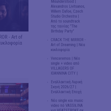
Misunderstood |
Alexandros Livitsanos,
Willem Dafoe, Czech
Studio Orchestra |
Από το soundtrack
της ταινίας "The
Birthday Party"
OR - Art of
CRACK THE MIRROR -
κυκλοφορία
Art of Dreaming | Νέα
κυκλοφορία
Venceremos | Νέο
single + video από
VILLAGERS OF
IOANNINA CITY |
Εναλλακτική Λυρική
Σκηνή 2026/27 |
Εναλλακτική Εποχή
Νέο single και music
video πό VASSIŁINA
για HEATSTROKE σε