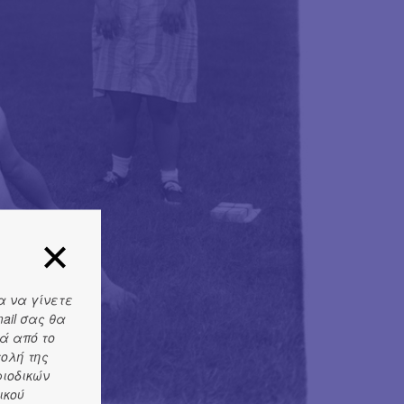
α να γίνετε
ail σας θα
ά από το
τολή της
ριοδικών
ικού