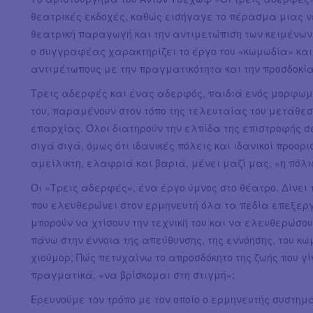
θεατρικές εκδοχές, καθώς εισήγαγε το πέρασμα μιας ν
θεατρική παραγωγή και την αντιμετώπιση των κειμένων 
ο συγγραφέας χαρακτηρίζει το έργο του «κωμωδία» και 
αντιμέτωπους με την πραγματικότητα και την προσδοκί
Τρεις αδερφές και ένας αδερφός, παιδιά ενός μορφωμέ
του, παραμένουν στον τόπο της τελευταίας του μετάθε
επαρχίας. Όλοι διατηρούν την ελπίδα της επιστροφής σε
σιγά σιγά, όμως ότι ιδανικές πόλεις και ιδανικοί προο
αμείλικτη, ελαφριά και βαριά, μένει μαζί μας, «η πόλι
Οι «Τρεις αδερφές», ένα έργο ύμνος στο θέατρο. Δίνει
που ελευθερώνει στον ερμηνευτή όλα τα πεδία επεξεργα
μπορούν να χτίσουν την τεχνική του και να ελευθερώσ
πάνω στην έννοια της απεύθυνσης, της εννόησης, του κωμι
χιούμορ; Πώς πετυχαίνω το απροσδόκητο της ζωής που γί
πραγματικά, «να βρίσκομαι στη στιγμή»;
Ερευνούμε τον τρόπο με τον οποίο ο ερμηνευτής συστημα