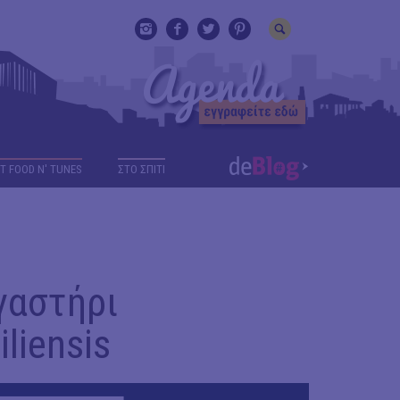
T FOOD N' TUNES
ΣΤΟ ΣΠΙΤΙ
γαστήρι
iliensis