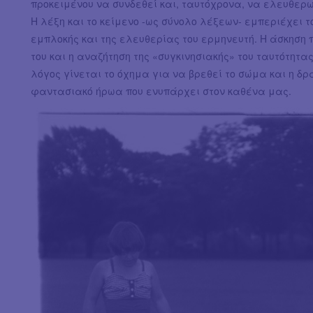
προκειμένου να συνδεθεί και, ταυτόχρονα, να ελευθερωθ
Η λέξη και το κείμενο -ως σύνολο λέξεων- εμπεριέχει τ
εμπλοκής και της ελευθερίας του ερμηνευτή. Η άσκηση 
του και η αναζήτηση της «συγκινησιακής» του ταυτότητα
λόγος γίνεται το όχημα για να βρεθεί το σώμα και η δρά
φαντασιακό ήρωα που ενυπάρχει στον καθένα μας.