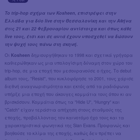
To trip-hop σχήμα των Kosheen, επιστρέφει στην
Ελλάδα για δύο live στην Θεσσαλονίκη και την Αθήνα
στις 21 και 22 Φεβρουαρίου αντίστοιχα και όπως κάθε
live τους, έτσι και σε αυτά έχουν υποσχεθεί να δώσουν
την ψυχή τους πάνω στη σκηνή.
Οι
Kosheen
δημιουργήθηκαν το 1998 και σχετικά γρήγορα
καθιερώθηκαν ως μια υπολογίσιμη δύναμη στον χώρο του
trip-hop, σε μια εποχή που μεσουρανούσε ο ήχος. Το debut
album τους, "Resist", που κυκλοφόρησε το 2001, τους χάρισε
διεθνή αναγνωρισιμότητα και εκτός από τα ραδιόφωνα
υπήρξε μια εποχή που άκουγες κομμάτια τους όπου κι αν
βρισκόσουν. Κομμάτια όπως τα "Hide U", "Hungry" και
"Catch" είχαν τεράστια απήχηση στους σταθμούς της
εποχής, προβάλλοντας τον καινοτόμο ήχο τους και τα
χαρακτηριστικά φωνητικά της Sian Evans. Προφανώς και
βοηθούσε το κλίμα της εποχής, καθώς δεν πρέπει να