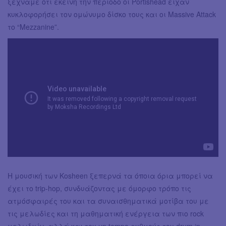
ξεχνάμε ότι εκείνη την περίοδο οι Portishead είχαν
κυκλοφορήσει τον ομώνυμο δίσκο τους και οι Massive Attack
το “Mezzanine”.
Η μουσική των Kosheen ξεπερνά τα όποια όρια μπορεί να
έχει το trip-hop, συνδυάζοντας με όμορφο τρόπο τις
ατμόσφαιρές του και τα συναισθηματικά μοτίβα του με
τις μελωδίες και τη μαθηματική ενέργεια των πιο rock
μελωδιών, αλλά και του up tempo ρυθμούς του drum ‘n