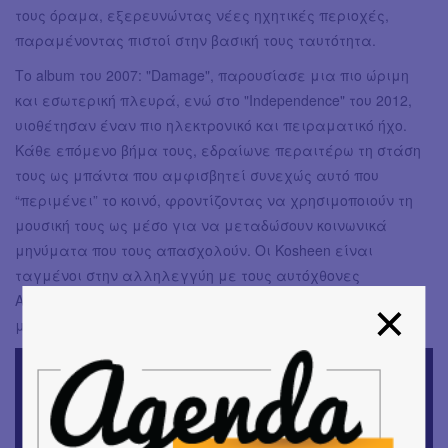
τους όραμα, εξερευνώντας νέες ηχητικές περιοχές,
παραμένοντας πιστοί στην βασική τους ταυτότητα.
Το album του 2007: "Damage", παρουσίασε μια πιο ώριμη
και εσωτερική πλευρά, ενώ στο "Independence" του 2012,
υιοθέτησαν έναν πιο ηλεκτρονικό και πειραματικό ήχο.
Κάθε επόμενο βήμα τους, εδραίωνε περαιτέρω τη στάση
τους ως μπάντα που αμφισβητεί συνεχώς αυτό που
“περιμένει” το κοινό, φροντίζοντας να χρησιμοποιούν τη
μουσική τους ως μέσο για να μεταδώσουν κοινωνικά
μηνύματα που τους απασχολούν. Οι Kosheen είναι
ταγμένοι στην αλληλεγγύη με τους αυτόχθονες
Αμερικάνους, όπως επίσης φροντίζουν να βγάζουν
μπροστά οικολογικά μηνύματα.