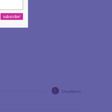
Σόνια Βλάντη
→