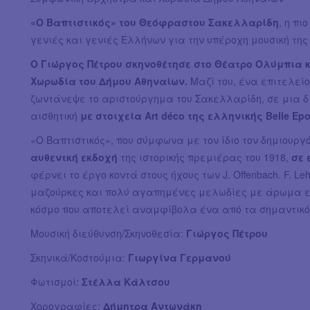
«Ο Βαπτιστικός» του Θεόφραστου Σακελλαρίδη
, η π
γενιές και γενιές Ελλήνων για την υπέροχη μουσική της 
Ο Γιώργος Πέτρου σκηνοθέτησε στο Θέατρο Ολύμπια κ
Χωρωδία του Δήμου Αθηναίων.
Μαζί του, ένα επιτελεί
ζωντάνεψε το αριστούργημα του Σακελλαρίδη, σε μια δ
αισθητική
με στοιχεία Art déco της ελληνικής Belle Ep
«Ο Βαπτιστικός», που σύμφωνα με τον ίδιο τον δημιουργ
αυθεντκή εκδοχή
της ιστορικής πρεμιέρας του 1918,
σε 
φέρνει το έργο κοντά στους ήχους των J. Offenbach. F. Leha
μαζούρκες και πολύ αγαπημένες μελωδίες με άρωμα ε
κόσμο που αποτελεί αναμφίβολα ένα από τα σημαντικότ
Μουσική διεύθυνση/Σκηνοθεσία:
Γιώργος Πέτρου
Σκηνικά/Κοστούμια:
Γιωργίνα Γερμανού
Φωτισμοί:
Σ
τέλλα Κάλτσου
Χορογραφίες:
Δήμητρα Αντωνάκη