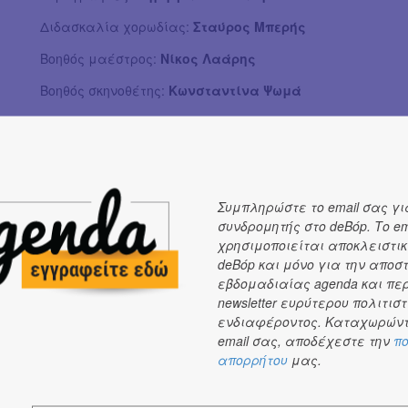
Διδασκαλία χορωδίας:
Σταύρος Μπερής
Βοηθός μαέστρος:
Νίκος Λαάρης
Βοηθός σκηνοθέτης:
Κωνσταντίνα Ψωμά
Μουσική προετοιμασία:
Δημήτρης Γιάκας
Βοηθοί Σκηνογράφου/Ενδυματολόγου:
Μαρίζα Σουλιώτη
Βιβίκα:
Ά
ννα Στυλιανάκη
Συμπληρώστε το email σας γι
Κική:
Μαρίσια Παπαλεξίου
συνδρομητής στο deBόp. Το em
χρησιμοποιείται αποκλειστικ
Χαρμίδης:
Δημήτρης Πακσόγλου
deBόp και μόνο για την αποσ
Ζαχαρούλης:
Χάρης Ανδριανός
εβδομαδιαίας agenda και πε
newsletter ευρύτερου πολιτιστ
Συνταγματάρχης;
Τάσης Χριστογιαννόπουλος
ενδιαφέροντος. Καταχωρώντ
email σας, αποδέχεστε την
πο
Κορτάσης:
Θανάσης Τσαλταμπάσης
απορρήτου
μας.
Μαρτής:
Κωνσταντίνος Τριαντακωνσταντής