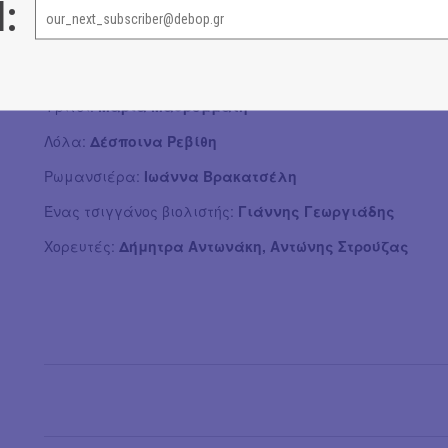
Μίμης:
Σταμάτης Πακάκης
l:
Ένας τσιγγάνος:
Γιάννης Μανιατόπουλος
Ράφτης/Γκραν Κάσας:
Αντώνης Δήμου
Φρίτσι:
Μαρία Μαυρομμάτη
Λόλα:
Δέσποινα Ρεβίθη
Ρωμανσιέρα:
Ιωάννα Βρακατσέλη
Ένας τσιγγάνος βιολιστής:
Γιάννης Γεωργιάδης
Χορευτές:
Δήμητρα Αντωνάκη, Αντώνης Στρούζας