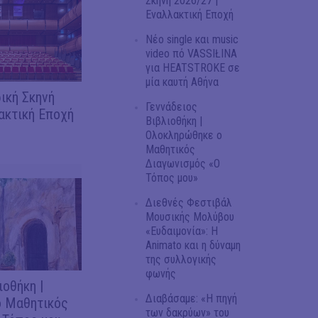
Σκηνή 2026/27 |
Εναλλακτική Εποχή
Νέο single και music
video πό VASSIŁINA
για HEATSTROKE σε
μία καυτή Αθήνα
ική Σκηνή
Γεννάδειος
ακτική Εποχή
Βιβλιοθήκη |
Ολοκληρώθηκε ο
Μαθητικός
Διαγωνισμός «Ο
Τόπος μου»
Διεθνές Φεστιβάλ
Μουσικής Μολύβου
«Ευδαιμονία»: Η
Animato και η δύναμη
της συλλογικής
φωνής
ιοθήκη |
Διαβάσαμε: «Η πηγή
 Μαθητικός
των δακρύων» του