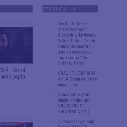
ΠΡΟΣΦΑΤΑ
Don't Let Me Be
Misunderstood |
Alexandros Livitsanos,
Willem Dafoe, Czech
Studio Orchestra |
Από το soundtrack
της ταινίας "The
Birthday Party"
OR - Art of
CRACK THE MIRROR -
κυκλοφορία
Art of Dreaming | Νέα
κυκλοφορία
Venceremos | Νέο
single + video από
VILLAGERS OF
IOANNINA CITY |
Εναλλακτική Λυρική