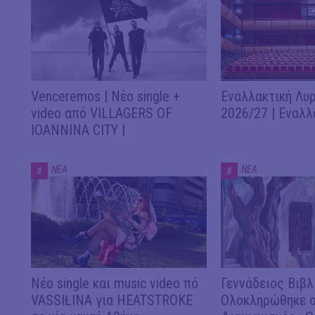
Venceremos | Νέο single +
Εναλλακτική Λυρ
video από VILLAGERS OF
2026/27 | Εναλλ
IOANNINA CITY |
ΝΕΑ
ΝΕΑ
#
#
Νέο single και music video πό
Γεννάδειος Βιβλ
VASSIŁINA για HEATSTROKE
Ολοκληρώθηκε ο