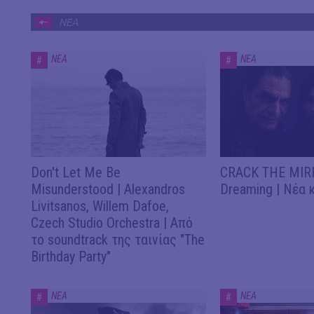
ΝΕΑ
ΝΕΑ
ΝΕΑ
#
#
Don't Let Me Be
CRACK THE MIRR
Misunderstood | Alexandros
Dreaming | Νέα 
Livitsanos, Willem Dafoe,
Czech Studio Orchestra | Από
το soundtrack της ταινίας "The
Birthday Party"
ΝΕΑ
ΝΕΑ
#
#