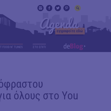
T FOOD N' TUNES
ΣΤΟ ΣΠΙΤΙ
εόφραστου
ια όλους στο You