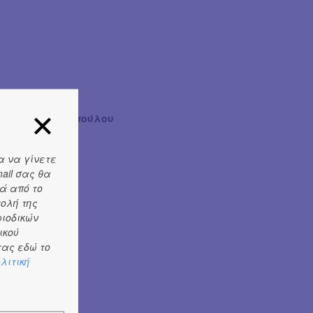
, Μυρτώ Κοσμοπούλου
α να γίνετε
ail σας θα
ά από το
τολή της
ριοδικών
ικού
ας εδώ το
λιτική