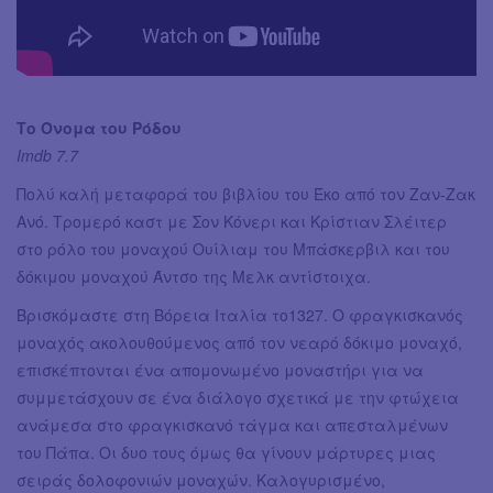
Το Όνομα του Ρόδου
Imdb 7.7
Πολύ καλή μεταφορά του βιβλίου του Έκο από τον Ζαν-Ζακ
Ανό. Τρομερό καστ με Σον Κόνερι και Κρίστιαν Σλέιτερ
στο ρόλο του μοναχού Ουίλιαμ του Μπάσκερβιλ και του
δόκιμου μοναχού Άντσο της Μελκ αντίστοιχα.
Βρισκόμαστε στη Βόρεια Ιταλία το1327. Ο φραγκισκανός
μοναχός ακολουθούμενος από τον νεαρό δόκιμο μοναχό,
επισκέπτονται ένα απομονωμένο μοναστήρι για να
συμμετάσχουν σε ένα διάλογο σχετικά με την φτώχεια
ανάμεσα στο φραγκισκανό τάγμα και απεσταλμένων
του Πάπα. Οι δυο τους όμως θα γίνουν μάρτυρες μιας
σειράς δολοφονιών μοναχών. Καλογυρισμένο,