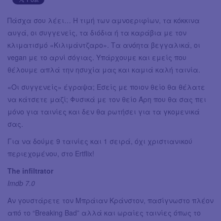
Πάσχα σου λέει… Η τιμή των αμνοεριφίων, τα κόκκινα
αυγά, οι συγγενείς, τα διόδια ή τα καράβια με τον
κλιματισμό «Κιλιμάντζαρο». Τα ανόητα βεγγαλικά, οι
vegan με το αρνί σόγιας. Υπάρχουμε και εμείς που
θέλουμε απλά την ησυχία μας και καμιά καλή ταινία.
«Οι συγγενείς» έγραψα; Εσείς με ποιον θείο θα θέλατε
να κάτσετε μαζί; Φυσικά με τον θείο Άρη που θα σας πει
μόνο για ταινίες και δεν θα ρωτήσει για τα γκομενικά
σας.
Για να δούμε 9 ταινίες και 1 σειρά, όχι χριστιανικού
περιεχομένου, στο Ertflix!
The infiltrator
Imdb 7.0
Αν γουστάρετε τον Μπράιαν Κράνστον, πασίγνωστο πλέον
από το “Breaking Bad” αλλά και ωραίες ταινίες όπως το