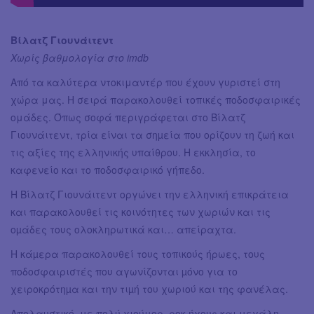
Βίλατζ Γιουνάιτεντ
Χωρίς βαθμολογία στο imdb
Από τα καλύτερα ντοκιμαντέρ που έχουν γυριστεί στη
χώρα μας. Η σειρά παρακολουθεί τοπικές ποδοσφαιρικές
ομάδες. Όπως σοφά περιγράφεται στο Βίλατζ
Γιουνάιτεντ, τρία είναι τα σηµεία που ορίζουν τη ζωή και
τις αξίες της ελληνικής υπαίθρου. Η εκκλησία, το
καφενείο και το ποδοσφαιρικό γήπεδο.
Η Βίλατζ Γιουνάιτεντ οργώνει την ελληνική επικράτεια
και παρακολουθεί τις κοινότητες των χωριών και τις
οµάδες τους ολοκληρωτικά και… απείραχτα.
Η κάµερα παρακολουθεί τους τοπικούς ήρωες, τους
ποδοσφαιριστές που αγωνίζονται µόνο για το
χειροκρότηµα και την τιµή του χωριού και της φανέλας.
Απολαυστικό, με πολύ χιούμορ, ροκ ήχους και μεγάλη