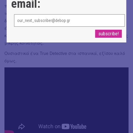
email:
πρέπει να παραμερίσουν τις διαφωνίες και τις βαθιές
ιδεολογικές διαφορές τους προκειμένου να βρουν τον
δολοφόνο που για χρόνια τρομοκρατεί την περιοχή. Η
έρευνά τους θα τους οδηγήσει σε επικίνδυνα μονοπάτια,
καθώς ανασύρει στην επιφάνεια τα σκοτεινά μυστικά της
μικρής κοινότητας.
Ουσιαστικά ένα True Detective στα ισπανικά, εξίσου καλό
όμως.