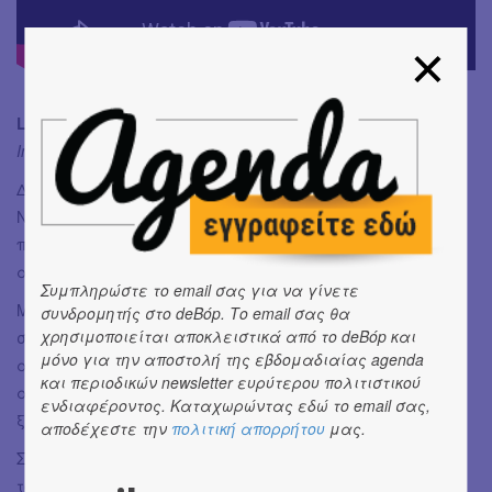
La Isla Mínima
Imdb 7.2
Δύσκολη ταινία, αλλά… πάρα πολύ καλή! Ισπανικός
Νότος, 1980. Μετά από δεκαετίες δικτατορίας, η χώρα
πασχίζει ακόμα να επουλώσει τις πληγές της από τις
αγριότητες της περιόδου του Φράνκο.
Συμπληρώστε το email σας για να γίνετε
Μια σειρά από βάναυσες δολοφονίες έφηβων κοριτσιών
συνδρομητής στο deBόp. Το email σας θα
χρησιμοποιείται αποκλειστικά από το deBόp και
σε μια απομονωμένη πόλη φέρνει κοντά δύο παντελώς
μόνο για την αποστολή της εβδομαδιαίας agenda
ανόμοιους χαρακτήρες: δύο ντετέκτιβ του τμήματος
και περιοδικών newsletter ευρύτερου πολιτιστικού
ανθρωποκτονιών που στέλνονται από τη Μαδρίτη για να
ενδιαφέροντος. Καταχωρώντας εδώ το email σας,
ξεδιαλύνουν την υπόθεση.
αποδέχεστε την
πολιτική απορρήτου
μας.
Στοιχειωμένοι και οι ίδιοι από το παρελθόν τους στη σκιά
του απολυταρχικού καθεστώτος, ο Χουάν και ο Πέδρο θα