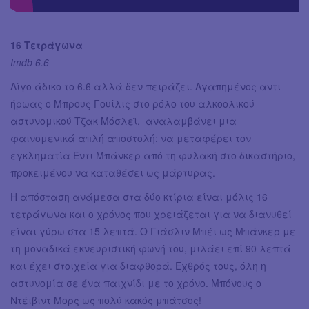
16 Τετράγωνα
Imdb 6.6
Λίγο άδικο το 6.6 αλλά δεν πειράζει. Αγαπημένος αντι-
ήρωας ο Μπρους Γουίλις στο ρόλο του αλκοολικού
αστυνομικού Τζακ Μόσλεϊ, αναλαμβάνει μια
φαινομενικά απλή αποστολή: να μεταφέρει τον
εγκληματία Έντι Μπάνκερ από τη φυλακή στο δικαστήριο,
προκειμένου να καταθέσει ως μάρτυρας.
Η απόσταση ανάμεσα στα δύο κτίρια είναι μόλις 16
τετράγωνα και ο χρόνος που χρειάζεται για να διανυθεί
είναι γύρω στα 15 λεπτά. Ο Γιάσλιν Μπέι ως Μπάνκερ με
τη μοναδικά εκνευριστική φωνή του, μιλάει επί 90 λεπτά
και έχει στοιχεία για διαφθορά. Εχθρός τους, όλη η
αστυνομία σε ένα παιχνίδι με το χρόνο. Μπόνους ο
Ντέιβιντ Μορς ως πολύ κακός μπάτσος!