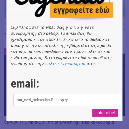
Don't Let Me Be Misunderstood | Alexandros Livitsanos, Willem
Συμπληρώστε το email σας για να γίνετε
Dafoe, Czech Studio Orchestra | Από το soundtrack της ταινίας
συνδρομητής στο deBόp. Το email σας θα
"The Birthday Party"
χρησιμοποιείται αποκλειστικά από το deBόp και
μόνο για την αποστολή της εβδομαδιαίας agenda
ΝΕΑ
και περιοδικών newsletter ευρύτερου πολιτιστικού
#
ενδιαφέροντος. Καταχωρώντας εδώ το email σας,
αποδέχεστε την
πολιτική απορρήτου
μας.
email:
CRACK THE MIRROR - Art of Dreaming | Νέα κυκλοφορία