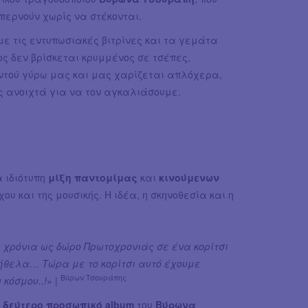
περνούν χωρίς να στέκονται.
με τις εντυπωσιακές βιτρίνες και τα γεμάτα
ς δεν βρίσκεται κρυμμένος σε τσέπες,
ντού γύρω μας και μας χαρίζεται απλόχερα,
ας ανοιχτά για να τον αγκαλιάσουμε.
α ιδιότυπη
μίξη παντομίμας
και
κινούμενων
υ και της μουσικής. Η ιδέα, η σκηνοθεσία και η
 χρόνια ως δώρο Πρωτοχρονιάς σε ένα κορίτσι
 ήθελα… Τώρα με το κορίτσι αυτό έχουμε
Βύρων Τσουράπης
 κόσμου..!
» |
ο
δεύτερο προσωπικό album
του
Βύρωνα