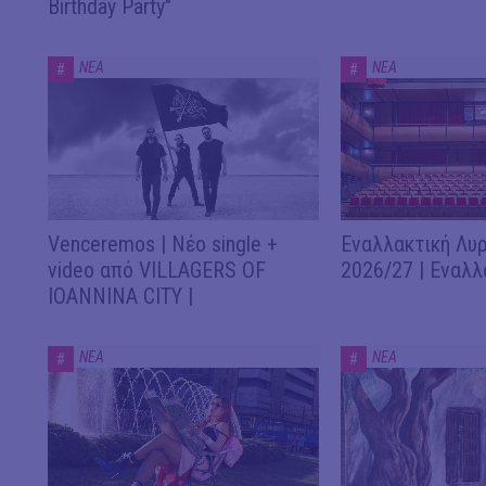
Birthday Party"
ΝΕΑ
ΝΕΑ
#
#
Venceremos | Νέο single +
Εναλλακτική Λυρ
video από VILLAGERS OF
2026/27 | Εναλλ
IOANNINA CITY |
ΝΕΑ
ΝΕΑ
#
#