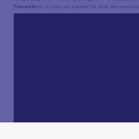
Τσουράπη
σε στίχους και μουσική του ίδιου που αναμέν