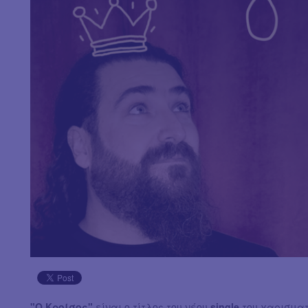
"Ο Κροίσος"
είναι ο τίτλος του νέου
single
του χαρισματ