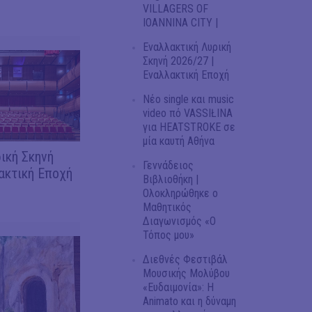
VILLAGERS OF
IOANNINA CITY |
Εναλλακτική Λυρική
Σκηνή 2026/27 |
Εναλλακτική Εποχή
Νέο single και music
video πό VASSIŁINA
για HEATSTROKE σε
μία καυτή Αθήνα
ική Σκηνή
Γεννάδειος
ακτική Εποχή
Βιβλιοθήκη |
Ολοκληρώθηκε ο
Μαθητικός
Διαγωνισμός «Ο
Τόπος μου»
Διεθνές Φεστιβάλ
Μουσικής Μολύβου
«Ευδαιμονία»: Η
Animato και η δύναμη