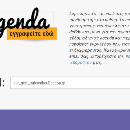
Συμπληρώστε το email σας γι
Συντελεστές
συνδρομητής στο deBόp. Το em
Στίχοι-Μουσική-Παραγωγή: Βύρων Τσουράπης
χρησιμοποιείται αποκλειστικ
Πλήκτρα: Στέλιος Φραγκούς
deBόp και μόνο για την αποσ
Τύμπανα: Θανάσης Τσακιράκης
εβδομαδιαίας agenda και πε
newsletter ευρύτερου πολιτιστ
Κιθάρα: Γιώργος Τσουράπης
ενδιαφέροντος. Καταχωρώντ
Κρουστά: Βασίλης Κατσαμπέλας
email σας, αποδέχεστε την
πο
Σαξόφωνο: Δημήτρης Τσάκας
απορρήτου
μας.
Φωνή-Γιουκαλίλι-Κοντραμπάσο: Βύρων Τσουράπης
l:
Ηχογράφηση-Μίξη: Νίκος Κόλλιας
Ηχογράφηση σαξοφώνου: Γιάννης Παξεβάνης
Μastering: Νίκος Λάβδας
Video: Βύρων Τσουράπης