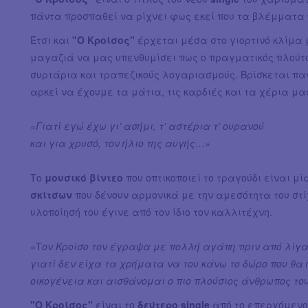
πάντα προσπαθεί να ρίχνει φως εκεί που τα βλέμματα 
Έτσι και
"Ο Κροίσος"
έρχεται μέσα στο γιορτινό κλίμα 
μαγαζιά να μας υπενθυμίσει πως ο πραγματικός πλούτο
συρτάρια και τραπεζικούς λογαριασμούς. Βρίσκεται πα
αρκεί να έχουμε τα μάτια, τις καρδιές και τα χέρια μ
«Γιατί εγώ έχω γι’ ασήμι, τ’ αστέρια τ’ ουρανού
και για χρυσό, τον ήλιο της αυγής…»
Το
μουσικό βίντεο
που οπτικοποιεί το τραγούδι είναι μί
σκίτσων
που δένουν αρμονικά με την αμεσότητα του στίχο
υλοποίησή του έγινε από τον ίδιο τον καλλιτέχνη.
«Τ
ον Κροίσο τον έγραψα με πολλή αγάπη πριν από λίγα
γιατί δεν είχα τα χρήματα να του κάνω το δώρο που θα
οικογένεια και αισθάνομαι ο πιο πλούσιος άνθρωπος του
"Ο Κροίσος"
είναι το
δεύτερο single
από το επερχόμεν