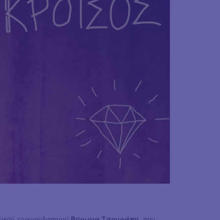
ικού τραγουδοποιού
Βύρωνα Τσουράπη
, που