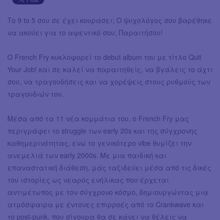
Το 9 to 5 σου σε έχει κουράσει; Ο ψυχολόγος σου βαρέθηκε
να ακούει για το αφεντικό σου; Παραιτήσου!
Ο French Fry κυκλοφορεί το debut album του με τίτλο Quit
Your Job! και σε καλεί να παραιτηθείς, να βγάλεις το άχτι
σου, να τραγουδήσεις και να χορέψεις στους ρυθμούς των
τραγουδιών του.
Μέσα από τα 11 νέα κομμάτια του, ο French Fry μας
περιγράφει το struggle των early 20s και της σύγχρονης
καθημερινότητας, ενώ το γενικότερο vibe θυμίζει την
ανεμελιά των early 2000s. Με μια παιδική και
επαναστατική διάθεση, μάς ταξιδεύει μέσα από τις δικές
του ιστορίες ως νεαρός ενήλικας που έρχεται
αντιμέτωπος με τον σύγχρονο κόσμο, δημιουργώντας μια
ατμόσφαιρα με έντονες επιρροές από το Crankwave και
το post-punk, που σίγουρα θα σε κάνει να θέλεις να