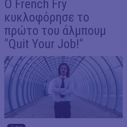
Ο French Fry
κυκλοφόρησε το
πρώτο του άλμπουμ
"Quit Your Job!"