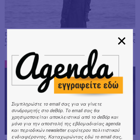
Don't Let Me Be Misunderstood | Alexandros Livitsanos, Willem
Dafoe, Czech Studio Orchestra | Από το soundtrack της ταινίας
"The Birthday Party"
ΝΕΑ
#
Συμπληρώστε το email σας για να γίνετε
συνδρομητής στο deBόp. Το email σας θα
χρησιμοποιείται αποκλειστικά από το deBόp και
μόνο για την αποστολή της εβδομαδιαίας agenda
και περιοδικών newsletter ευρύτερου πολιτιστικού
ενδιαφέροντος. Καταχωρώντας εδώ το email σας,