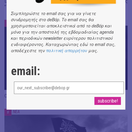
Dafoe, Czech Studio Orchestra | Από το soundtrack της ταινίας
"The Birthday Party"
Συμπληρώστε το email σας για να γίνετε
συνδρομητής στο deBόp. Το email σας θα
ΝΕΑ
#
χρησιμοποιείται αποκλειστικά από το deBόp και
μόνο για την αποστολή της εβδομαδιαίας agenda
και περιοδικών newsletter ευρύτερου πολιτιστικού
ενδιαφέροντος. Καταχωρώντας εδώ το email σας,
αποδέχεστε την
πολιτική απορρήτου
μας.
email:
CRACK THE MIRROR - Art of Dreaming | Νέα κυκλοφορία
ΝΕΑ
#