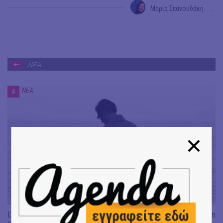
Μαρία Σπανουδάκη
→
ΝΕΑ
ΝΕΑ
#
Don't Let Me Be Misunderstood | Alexandros Livitsanos, Willem