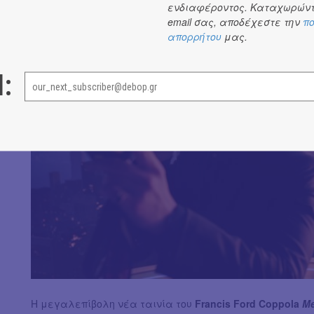
να ενσαρκώνουν δύο χαμένες για καιρό φίλες, που ένα 
ενδιαφέροντος. Καταχωρώντ
email σας, αποδέχεστε την
πο
απορρήτου
μας.
l:
Η μεγαλεπίβολη νέα ταινία του
Francis Ford Coppola
Me