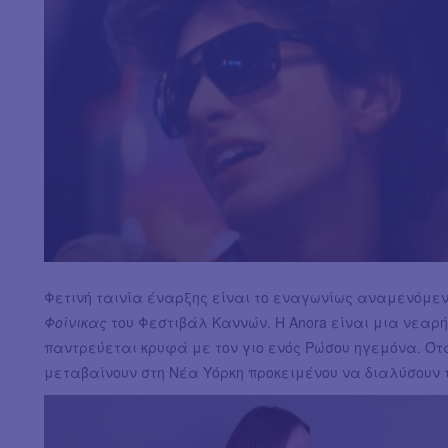
Φετινή ταινία έναρξης είναι το εναγωνίως αναμενόμε
Φοίνικας
του Φεστιβάλ Καννών. Η Anora είναι μια νεαρή
παντρεύεται κρυφά με τον γιο ενός Ρώσου ηγεμόνα. Ότα
μεταβαίνουν στη Νέα Υόρκη προκειμένου να διαλύσουν 