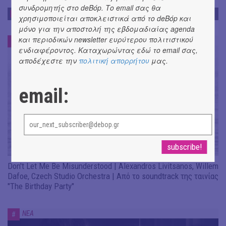
συνδρομητής στο deBόp. Το email σας θα
ΝΕΑ
χρησιμοποιείται αποκλειστικά από το deBόp και
μόνο για την αποστολή της εβδομαδιαίας agenda
και περιοδικών newsletter ευρύτερου πολιτιστικού
ΝΕΑ
#
ενδιαφέροντος. Καταχωρώντας εδώ το email σας,
αποδέχεστε την
πολιτική απορρήτου
μας.
email:
Don't Let Me Be Misunderstood | Alexandros Livitsanos, Willem
Dafoe, Czech Studio Orchestra | Από το soundtrack της ταινίας
"The Birthday Party"
ΝΕΑ
#