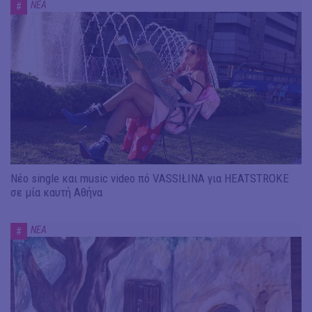
ΝΕΑ
#
Νέο single και music video πό VASSIŁINA για HEATSTROKE
σε μία καυτή Αθήνα
ΝΕΑ
#