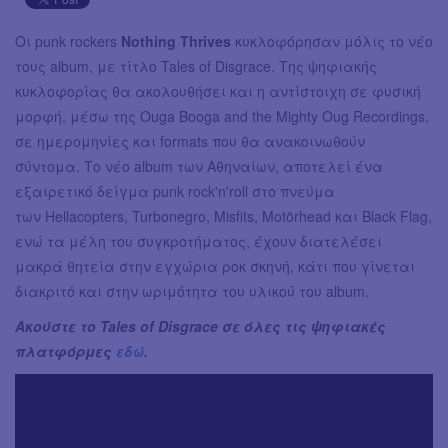
Οι punk rockers
Nothing Thrives
κυκλοφόρησαν μόλις το νέο
τους album, με τίτλο Tales of Disgrace. Της ψηφιακής
κυκλοφορίας θα ακολουθήσει και η αντίστοιχη σε φυσική
μορφή, μέσω της Ouga Booga and the Mighty Oug Recordings,
σε ημερομηνίες και formats που θα ανακοινωθούν
σύντομα. Το νέο album των Αθηναίων, αποτελεί ένα
εξαιρετικό δείγμα punk rock'n'roll στο πνεύμα
των Hellacopters, Turbonegro, Misfits, Motörhead και Black Flag,
ενώ τα μέλη του συγκροτήματος, έχουν διατελέσει
μακρά θητεία στην εγχώρια ροκ σκηνή, κάτι που γίνεται
διακριτό και στην ωριμότητα του υλικού του album.
Ακούστε το Tales of Disgrace σε όλες τις ψηφιακές
πλατφόρμες
εδώ
.