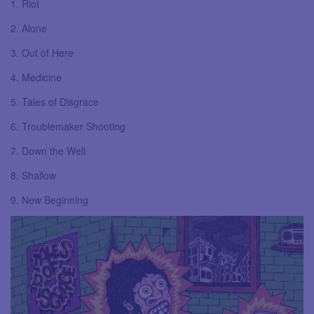
1. Riot
2. Alone
3. Out of Here
4. Medicine
5. Tales of Disgrace
6. Troublemaker Shooting
7. Down the Well
8. Shallow
9. New Beginning