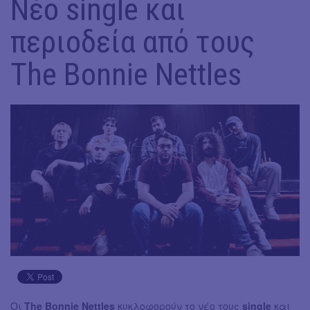
Νέο single και
περιοδεία από τους
The Bonnie Nettles
Οι
The Bonnie Nettles
κυκλοφορούν το νέο τους
single
και