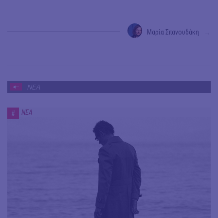
Μαρία Σπανουδάκη
→
ΝΕΑ
ΝΕΑ
#