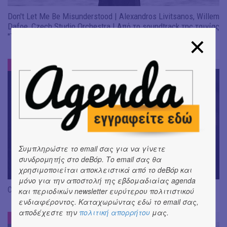
Don't Let Me Be Misunderstood | Alexandros Livitsanos, Willem
Dafoe, Czech Studio Orchestra | Από το soundtrack της ταινίας
"The Birthday Party"
ΝΕΑ
#
Συμπληρώστε το email σας για να γίνετε
συνδρομητής στο deBόp. Το email σας θα
χρησιμοποιείται αποκλειστικά από το deBόp και
μόνο για την αποστολή της εβδομαδιαίας agenda
CRACK THE MIRROR - Art of Dreaming | Νέα κυκλοφορία
και περιοδικών newsletter ευρύτερου πολιτιστικού
ενδιαφέροντος. Καταχωρώντας εδώ το email σας,
αποδέχεστε την
πολιτική απορρήτου
μας.
ΝΕΑ
#