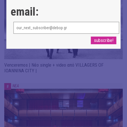
email:
Venceremos | Νέο single + video από VILLAGERS OF
IOANNINA CITY |
ΝΕΑ
#