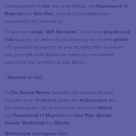
ανακοινώνουν το
live
τους στην Αθήνα, την
Παρασκευή 13
Μαρτίου
στο
Ilion Plus
, λίγο πριν ξεκινήσουν την
ευρωπαϊκή τους περιοδεία.
Το νέο τους
single "drift like home"
είναι ένα
ψυχεδελικό
rock
κομμάτι με σκοτεινή ατμόσφαιρα και έντονο
groove
.
«
Το τραγούδι γράφτηκε σε μια περίοδο όπου το μυαλό
μας ήταν ήδη στον δρόμο και αποτελεί την ιδανική
αφετηρία για το επόμενο μας βήμα».
* Ακούστε το
ΕΔΩ
.
Οι
The Bonnie Nettles
ξεκινούν την ευρωπαική τους
περιοδεία σε
18 πόλεις
μέσα στο
Φεβρουάριο
που
θα ολοκληρωθεί με τη συναυλία τους στην
Αθήνα
,
την
Παρασκευή 13 Μαρτίου
στο I
lion Plus
.
Special
Guests: Bhukhurah
και
Bipolia.
Προπώληση εισιτηρίων
ΕΔΩ
.