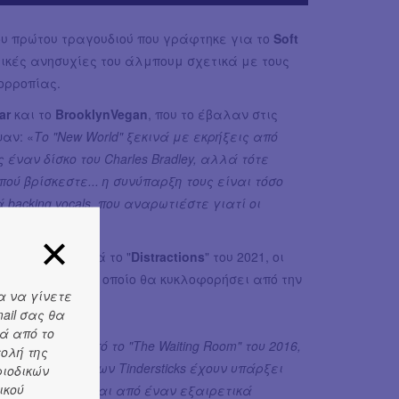
του πρώτου τραγουδιού που γράφτηκε για το
Soft
τικές ανησυχίες του άλμπουμ σχετικά με τους
ορροπίας.
ar
και το
BrooklynVegan
, που το έβαλαν στις
αν: «
Το "New World" ξεκινά με εκρήξεις από
έναν δίσκο του Charles Bradley, αλλά τότε
ού βρίσκεστε... η συνύπαρξη τους είναι τόσο
backing vocals, που αναρωτιέστε γιατί οι
 τρία χρόνια μετά το "
Distractions
" του 2021, οι
"
Soft Tissue
", το οποίο θα κυκλοφορήσει από την
α να γίνετε
ail σας θα
ά από το
ά, φαινόταν από το "The Waiting Room" του 2016,
τολή της
ία 2 άλμπουμ των Tindersticks έχουν υπάρξει
ριοδικών
ικού
ου 2019 διακρίνεται από έναν εξαιρετικά