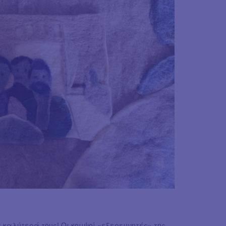
α καλύτερά τους! Οι κομψοί «εξερευνητές» της