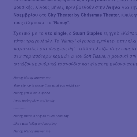
μουσικής, λίγους μήνες πριν βρεθούν στην
Αθήνα
για τη
Νοεμβρίου
στο
City Theater by Christmas Theater
, κυκλο
τους άλμπουμ, το "
Nancy
".
Σχετικά με το
νέο single
, ο
Stuart Staples
εξηγεί: «
Κάποιο
τύποι τραγουδιών. Το "Nancy" σίγουρα εμπίπτει στην κλα
παρακαλεί για συγχώρεση" - αλλά ελπίζω στην πορεία 
στα περισσότερα κομμάτια του Soft Tissue, η μουσική 
φτιάξουμε ρυθμικά τραγούδια και είμαστε ενθουσιασμέ
Nancy, Nancy answer me
Your silence is worse than what you might say
Nancy, just a line a speed
I was feeling slow and lonely
----------
Nancy, there is only so much I can say
Like I was falling and laughing
Nancy, Nancy answer me