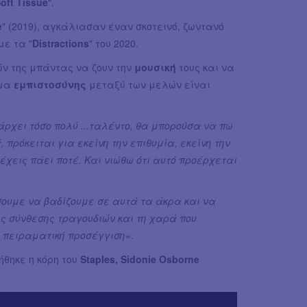
oft Tissue
".
e
" (2019), αγκάλιασαν έναν σκοτεινό, ζωντανό
ε τα "
Distractions
" του 2020.
ών της μπάντας να ζουν την
μουσική
τους και να
ημα
εμπιστοσύνης
μεταξύ των μελών είναι
πάρχει τόσο πολύ ...ταλέντο, θα μπορούσα να πω
πρόκειται για εκείνη την επιθυμία, εκείνη την
έχεις πάει ποτέ. Και νιώθω ότι αυτό προέρχεται
σουμε να βαδίζουμε σε αυτά τα άκρα και να
ς σύνθεσης τραγουδιών και τη χαρά που
η πειραματική προσέγγιση
».
ήθηκε η κόρη του
Staples, Sidonie Osborne