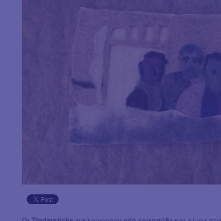
Οι
Tindersticks
κυκλοφορούν
νέο τραγούδι
και είναι στ