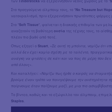
των
Tindersticks
να εξερευνήσουν νέους χώρους με το "
S
Στο προηγούμενο άλμπουμ τους, το "
No Treasure but Hop
νατουραλισμό, πριν εξερευνήσουν πρωτότυπες φόρμες μ
Στο "
Soft Tissue
", φαίνεται η διακαής επιθυμία των μελ
αναζητούν τη βαθύτερη
ουσία
της τέχνης τους, το αίσθ
πλέον πιο βαθύ από ποτέ.
Όπως εξηγεί ο
Stuart
, «
Σε αυτή τη μπάντα, νομίζω ότι υ
αλλά δεν έχει καμία σχέση με το ταλέντο, πραγματικά, 
ανάγκη να φτάσεις σε κάτι και να πας σε μέρη που δεν 
από όλους
».
Και καταλήγει: «
Νομίζω πως ήρθε ο καιρός να σταματή
βρούμε έναν τρόπο να παντρέψουμε την αυστηρότητα τη
παίρνουμε όταν παίζουμε μαζί, με μια πιο ασυμβίβαστ
Το βίντεο, καθώς και το εξώφυλλο του άλμπουμ, επιμελ
Staples
.