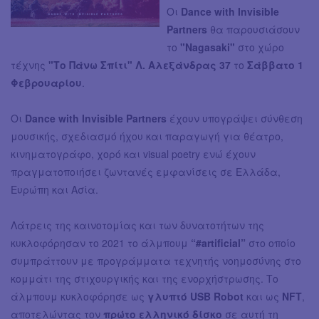
Οι
Dance with Invisible
Partners
θα παρουσιάσουν
το
"Nagasaki"
στο χώρο
τέχνης
"Το Πάνω Σπίτι" Λ. Αλεξάνδρας 37
το
Σάββατο 1
Φεβρουαρίου
.
Οι
Dance with Invisible Partners
έχουν υπογράψει σύνθεση
μουσικής, σχεδιασμό ήχου και παραγωγή για θέατρο,
κινηματογράφο, χορό και visual poetry ενώ έχουν
πραγματοποιήσει ζωντανές εμφανίσεις σε Ελλάδα,
Ευρώπη και Ασία.
Λάτρεις της καινοτομίας και των δυνατοτήτων της
κυκλοφόρησαν το 2021 το άλμπουμ
“#artificial”
στο οποίο
συμπράττουν με προγράμματα τεχνητής νοημοσύνης στο
κομμάτι της στιχουργικής και της ενορχήστρωσης. Το
άλμπουμ κυκλοφόρησε ως
γλυπτό USB
Robot
και ως
NFT
,
αποτελώντας τον
πρώτο ελληνικό δίσκο
σε αυτή τη