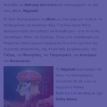
περίοδο, ως
dark pop κουιντέτο
και κυκλοφορούν το νέο
τους album,
Nagasaki
.
Οι ίδιοι περιγράφουν το
album
ως ένα χορό με τη σκιά, τα
σύννεφα και τα ουράνια τόξα. Για όλα αυτά που ο
πραγματισμός δεν μπορεί να διαφθείρει – για το τέλος
του κόσμου, όπως τον ξέρουμε. Είναι μια ανασκαφή για
θαμμένα υπολείμματα ομορφιάς στα στα ερείπια της
τεχνητής νοημοσύνης, της πλαστικής χειρουργικής, της
Γάζας
, του
Ντονμπάς
, του
Τσερνομπίλ
, του
Διστόμου
,
του
Ναγκασάκι
.
Το
Nagasaki
κυκλοφορεί σε
όλες τις πλατφόρμες
αλλά και σε cd, ενώ τα
κομμάτια
Honey
Eyes
και
Let me Sing
σε ήχο
Dolby Atmos
.