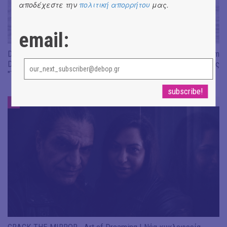
αποδέχεστε την
πολιτική απορρήτου
μας.
email:
Don't Let Me Be Misunderstood | Alexandros Livitsanos, Willem
Dafoe, Czech Studio Orchestra | Από το soundtrack της ταινίας
"The Birthday Party"
ΝΕΑ
#