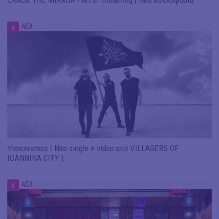
CRACK THE MIRROR - Art of Dreaming | Νέα κυκλοφορία
ΝΕΑ
#
Venceremos | Νέο single + video από VILLAGERS OF
IOANNINA CITY |
ΝΕΑ
#