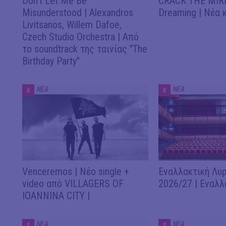
Don't Let Me Be
CRACK THE MIRR
Misunderstood | Alexandros
Dreaming | Νέα 
Livitsanos, Willem Dafoe,
Czech Studio Orchestra | Από
το soundtrack της ταινίας "The
Birthday Party"
ΝΕΑ
ΝΕΑ
#
#
Venceremos | Νέο single +
Εναλλακτική Λυρ
video από VILLAGERS OF
2026/27 | Εναλλ
IOANNINA CITY |
ΝΕΑ
ΝΕΑ
#
#