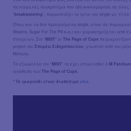
πενταμελές συγκρότημα που ήδη κυκλοφόρησε σε όλες τ
“
breakwatering
”, παρουσιάζει το τρίτο του single με τίτλο 
Όπως και τα δύο προηγούμενα single, είναι σε παραγωγ
Steams, Sugar For The Pill κ.α.) και χαρακτηρίζεται από έ
στοιχείων. Στο “
MIST
” οι
The Page of Cups
πειραματίζοντα
project του
Σπυρέα Σιδηρόπουλου
, γνωστού από τον ρόλο
Mercury.
Το εξώφυλλο του “
MIST
” το έχει επιμεληθεί o
M Fatchur
ανάθεση των
The Page of Cups.
* To τραγούδι είναι διαθέσιμο
εδώ
.