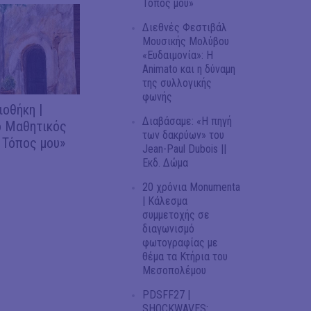
Τόπος μου»
Διεθνές Φεστιβάλ
Μουσικής Μολύβου
«Ευδαιμονία»: Η
Animato και η δύναμη
της συλλογικής
φωνής
ιοθήκη |
Διαβάσαμε: «Η πηγή
 Μαθητικός
των δακρύων» του
 Τόπος μου»
Jean-Paul Dubois ||
Εκδ. Δώμα
20 χρόνια Monumenta
| Κάλεσμα
συμμετοχής σε
διαγωνισμό
φωτογραφίας με
θέμα τα Κτήρια του
Μεσοπολέμου
PDSFF27 |
SHOCKWAVES: