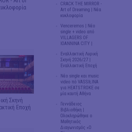
OR - Art of
CRACK THE MIRROR -
κυκλοφορία
Art of Dreaming | Νέα
κυκλοφορία
Venceremos | Νέο
single + video από
VILLAGERS OF
IOANNINA CITY |
Εναλλακτική Λυρική
Σκηνή 2026/27 |
Εναλλακτική Εποχή
Νέο single και music
video πό VASSIŁINA
για HEATSTROKE σε
μία καυτή Αθήνα
ική Σκηνή
Γεννάδειος
ακτική Εποχή
Βιβλιοθήκη |
Ολοκληρώθηκε ο
Μαθητικός
Διαγωνισμός «Ο