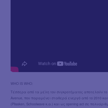
WHO IS WHO:
Τέσσερα από τα μέλη του συγκροτήματος αποτελούν το γ
Avenue, που παραμένει σταθερά ενεργό από το 2010 κ
(Plissken, Schoolwave κ.α.) και ως opening act σε πολυάριθμ