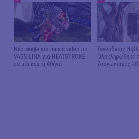
Νέο single και music video πό
Γεννάδειος Βιβλ
VASSIŁINA για HEATSTROKE
Ολοκληρώθηκε ο
σε μία καυτή Αθήνα
Διαγωνισμός «Ο