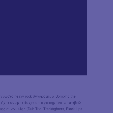
νωστό heavy rock συγκρότημα Bombing the
αι έχει συμμετάσχει σε αγαπημένα φεστιβάλ
ες συναυλίες (Dub Trio, Trackfighters, Black Lips