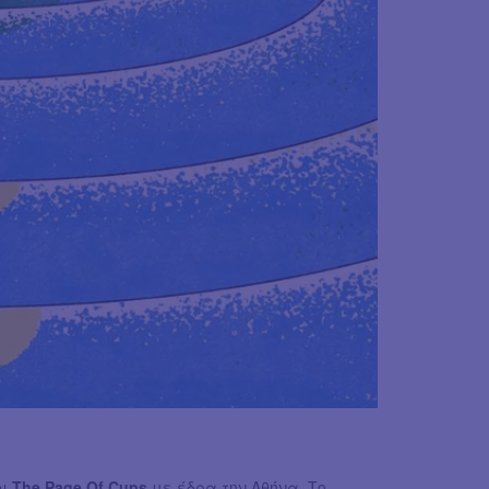
οι
Τhe Page Of Cups
με έδρα την Αθήνα. Το